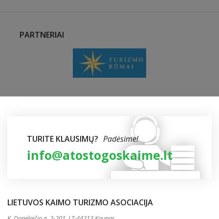
PARTNERIAI
TURITE KLAUSIMŲ?
Padėsime!
info@atostogoskaime.lt
LIETUVOS KAIMO TURIZMO ASOCIACIJA
K. Donelaičio g. 2-201, LT-44213 Kaunas