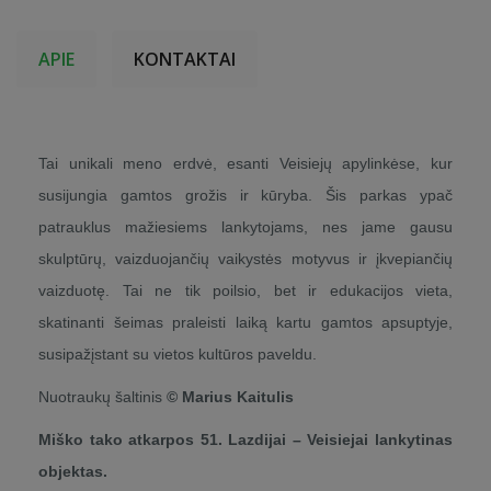
APIE
KONTAKTAI
Tai unikali meno erdvė, esanti Veisiejų apylinkėse, kur
susijungia gamtos grožis ir kūryba. Šis parkas ypač
patrauklus mažiesiems lankytojams, nes jame gausu
skulptūrų, vaizduojančių vaikystės motyvus ir įkvepiančių
vaizduotę. Tai ne tik poilsio, bet ir edukacijos vieta,
skatinanti šeimas praleisti laiką kartu gamtos apsuptyje,
susipažįstant su vietos kultūros paveldu.
Nuotraukų šaltinis
© Marius Kaitulis
Miško tako atkarpos 51. Lazdijai – Veisiejai lankytinas
objektas.