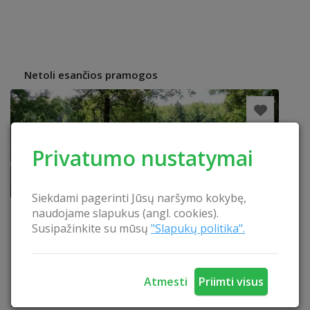
Netoli esančios pramogos
Privatumo nustatymai
Siekdami pagerinti Jūsų naršymo kokybę,
naudojame slapukus (angl. cookies).
Susipažinkite su mūsų
"Slapukų politika".
Atmesti
Priimti visus
PIRTIS ANT PAČIO EŽERO KRANTO