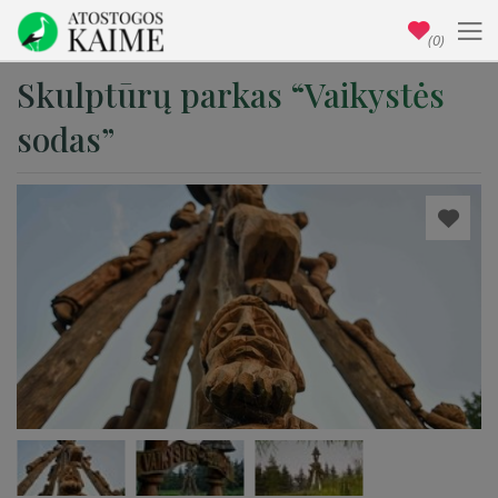
(0)
Skulptūrų parkas “Vaikystės
sodas”