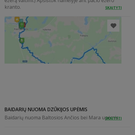
ežerą valtimi:) Apsistok namelyje ant pačio ežero
kranto.
SKAITYTI
BAIDARIŲ NUOMA DZŪKIJOS UPĖMIS
Baidarių nuoma Baltosios Ančios bei Mara upėmis.
SKAITYTI