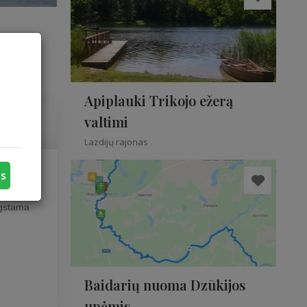
Apiplauki Trikojo ežerą
valtimi
Lazdijų rajonas
us
siveria
ėgstama
Baidarių nuoma Dzūkijos
upėmis