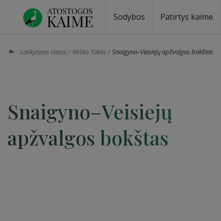
Sodybos
Patirtys kaime
Sodybos prie ežero
Sodybos vestuvėms
Sodybos poilsiui
Vilos, rezidencijos
Sodybos renginiams
Kempingai
Stovyklavietės
Pirties nuom
Baidarių nu
Lankytinos vietos
Miško Takas
Snaigyno–Veisiejų apžvalgos bokštas
Snaigyno–Veisiejų
apžvalgos bokštas