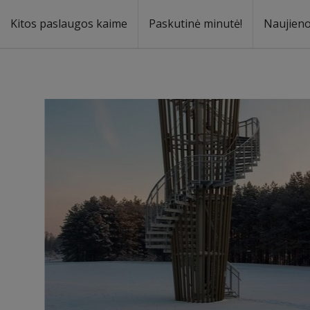
Kitos paslaugos kaime
Paskutinė minutė!
Naujien
a
oma