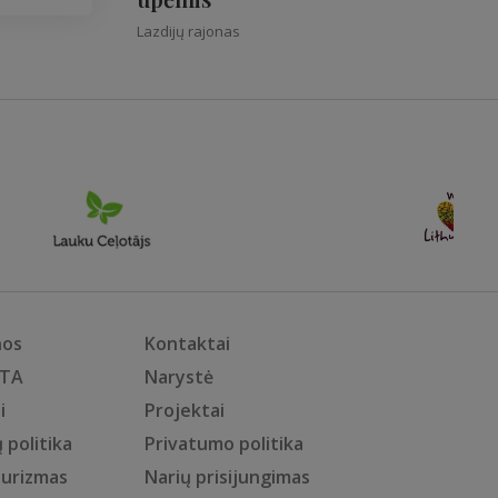
Lazdijų rajonas
nos
Kontaktai
KTA
Narystė
i
Projektai
 politika
Privatumo politika
turizmas
Narių prisijungimas