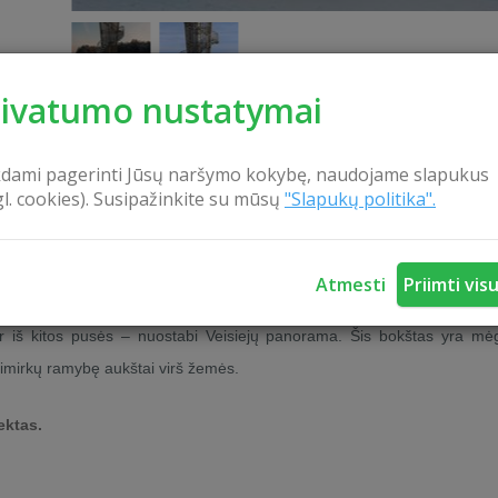
rivatumo nustatymai
kdami pagerinti Jūsų naršymo kokybę, naudojame slapukus
gl. cookies). Susipažinkite su mūsų
"Slapukų politika".
KONTAKTAI
Atmesti
Priimti vis
ro šiaurės vakarinėje dalyje. Iš 15 m aukščio apžvalgos bokšto at
 ir iš kitos pusės – nuostabi Veisiejų panorama. Šis bokštas yra m
 akimirkų ramybę aukštai virš žemės.
ektas.