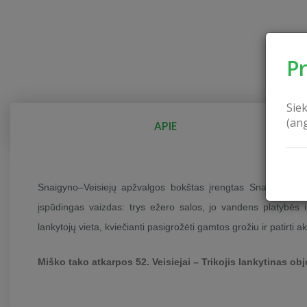
P
Sie
(an
APIE
Snaigyno–Veisiejų apžvalgos bokštas įrengtas Snaigyno eže
įspūdingas vaizdas: trys ežero salos, jo vandens platybės
lankytojų vieta, kviečianti pasigrožėti gamtos grožiu ir patirti
Miško tako atkarpos 52. Veisiejai – Trikojis lankytinas obj