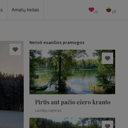
os
Amatų kelias
(0)
LT
EN
Amatai
Edukacijos
Unesco
Netoli esančios pramogos
Pirtis ant pačio ežero kranto
Lazdijų rajonas