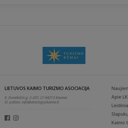
LIETUVOS KAIMO TURIZMO ASOCIACIJA
Naujie
Apie L
K. Donelaičio g. 2-201, LT-44213 Kaunas
El. paštas:
info@atostogoskaime.lt
Leidinia
Slapukų
Kaimo 