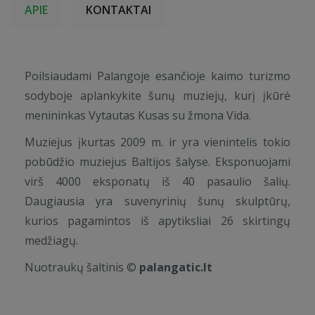
APIE
KONTAKTAI
Poilsiaudami Palangoje esančioje kaimo turizmo
sodyboje aplankykite šunų muziejų, kurį įkūrė
menininkas Vytautas Kusas su žmona Vida.
Muziejus įkurtas 2009 m. ir yra vienintelis tokio
pobūdžio muziejus Baltijos šalyse. Eksponuojami
virš 4000 eksponatų iš 40 pasaulio šalių.
Daugiausia yra suvenyrinių šunų skulptūrų,
kurios pagamintos iš apytiksliai 26 skirtingų
medžiagų.
Nuotraukų šaltinis ©
palangatic.lt