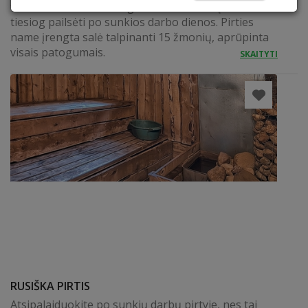
tiek mintis. Puikiai tiks gimtadieniui atšvęsti ar
tiesiog pailsėti po sunkios darbo dienos. Pirties
name įrengta salė talpinanti 15 žmonių, aprūpinta
visais patogumais.
SKAITYTI
RUSIŠKA PIRTIS
Atsipalaiduokite po sunkių darbų pirtyje, nes tai