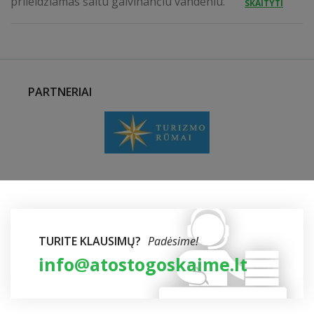
prileidžiamas šaltu gaivinančiu vandeniu.
SKAITYTI
PARTNERIAI
TURITE KLAUSIMŲ?
Padėsime!
info@atostogoskaime.lt