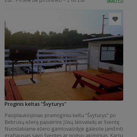
Eur . Pirtele be pirtininko – 2 00 Eur
SKAITYTI
Proginis keltas "Švyturys"
Pasiplaukiojimas pramoginiu keltu "Švyturys" po
Bebrusų ežerą paįvairins Jūsų laisvalaikį ar šventę.
Nuostabiame ežero gamtovaizdyje galėsite įamžinti
gražiausias savo šventes ar poilsio akimirkas. Kartu