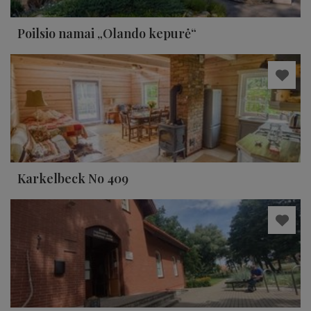
Poilsio namai „Olando kepurė“
Karkelbeck No 409