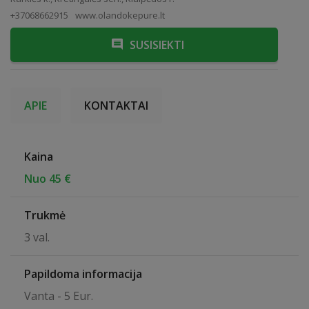
+37068662915
www.olandokepure.lt
SUSISIEKTI
APIE
KONTAKTAI
Kaina
Nuo 45 €
Trukmė
3 val.
Papildoma informacija
Vanta - 5 Eur.