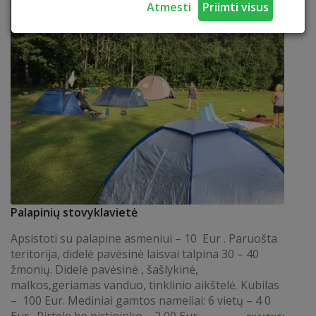
Atmesti
Priimti visus
Palapinių stovyklavietė
Apsistoti su palapine asmeniui – 10 Eur . Paruošta
teritorija, didelė pavėsinė laisvai talpina 30 – 40
žmonių. Didelė pavėsinė , šašlykinė,
malkos,geriamas vanduo, tinklinio aikštelė. Kubilas
– 100 Eur. Mediniai gamtos nameliai: 6 vietų – 4 0