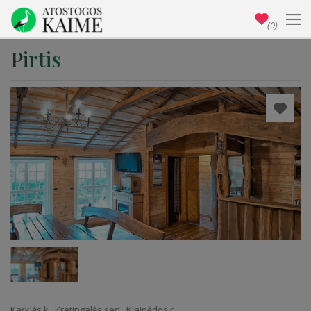
(0)
Pirtis
Karklės k., Kretingalės sen., Klaipėdos r.