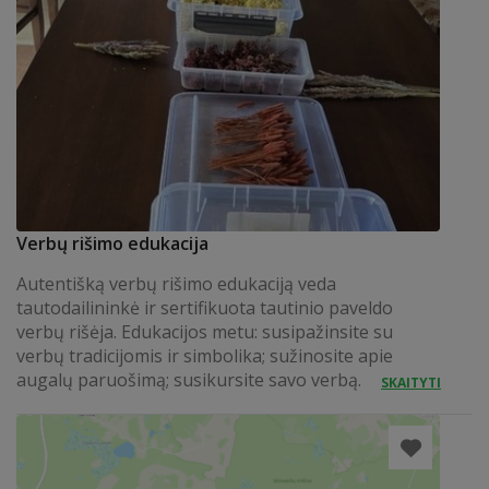
Verbų rišimo edukacija
Autentišką verbų rišimo edukaciją veda
tautodailininkė ir sertifikuota tautinio paveldo
verbų rišėja. Edukacijos metu: susipažinsite su
verbų tradicijomis ir simbolika; sužinosite apie
augalų paruošimą; susikursite savo verbą.
SKAITYTI