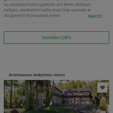
su pasiplaukiojimu galėsite ant denio išsikepti
šašlyko, pasikaitinti kelte esančioje saunoje ar
atsigaivinti išsimaudant ežere.
SKAITYTI
DAUGIAU (
287
)
Artimiausios lankytinos vietos