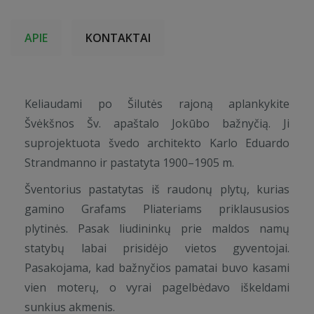
APIE
KONTAKTAI
Keliaudami po Šilutės rajoną aplankykite
Švėkšnos Šv. apaštalo Jokūbo bažnyčią. Ji
suprojektuota švedo architekto Karlo Eduardo
Strandmanno ir pastatyta 1900–1905 m.
Šventorius pastatytas iš raudonų plytų, kurias
gamino Grafams Pliateriams priklaususios
plytinės. Pasak liudininkų prie maldos namų
statybų labai prisidėjo vietos gyventojai.
Pasakojama, kad bažnyčios pamatai buvo kasami
vien moterų, o vyrai pagelbėdavo iškeldami
sunkius akmenis.