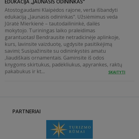
EDUKACIJA „JAUNASIS ODININKAS“
Atostogaudami Klaipėdos rajone, verta išbandyti
edukaciją „Jaunasis odininkas“. Užsiėmimus veda
Jūratė Mierkienė – tautodailininkė, dailės
mokytojo. Turiningas laiko praleidimas
garantuotas! Bendrausite netradicinėje aplinkoje,
kurs, lavinsite vaizduotę, ugdysite pasitikėjimą
savimi; Susipažinsite su odininkystės amatu
,liaudiškais ornamentais. Gaminsite iš odos
knygoms skirtukus, padėkliukus, apyrankes, raktų
pakabukus ir kt....
SKAITYTI
PARTNERIAI