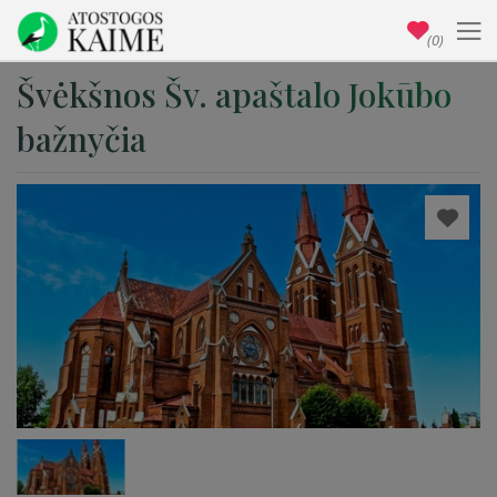
(0)
Švėkšnos Šv. apaštalo Jokūbo
bažnyčia