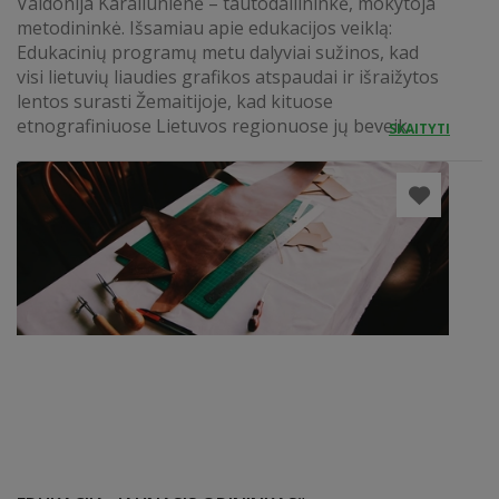
Valdonija Karaliūnienė – tautodailininkė, mokytoja
metodininkė. Išsamiau apie edukacijos veiklą:
Edukacinių programų metu dalyviai sužinos, kad
visi lietuvių liaudies grafikos atspaudai ir išraižytos
lentos surasti Žemaitijoje, kad kituose
etnografiniuose Lietuvos regionuose jų beveik...
SKAITYTI