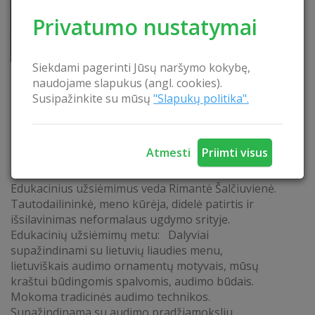
Privatumo nustatymai
Siekdami pagerinti Jūsų naršymo kokybę,
naudojame slapukus (angl. cookies).
Susipažinkite su mūsų
"Slapukų politika".
Atmesti
Priimti visus
„AUDIMO MENAS“
Edukacinius užsiėmimus veda Rimantė Šalčiuvienė.
Tautodailininkė, meno kūrėja, didelė patirtis ir
išsilavinimas neformalaus ugdymo srityje.
Edukacinių užsiėmimų metu: Dalyviai
supažindinami su lietuvių liaudies menu,
lietuviškais audimo ornamentų motyvais, mūsų
kraštui būdingomis spalvomis, audimo būdais.
Mokoma tradicinės audimo technikos.
Supažindinama su audimo pradžiamoksliu,