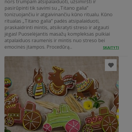
nors trumpam atsipalaiduoti, užsimiršti ir
pasirūpinti tik savimi su „Titano galia”
tonizuojančiu ir atgaivinančiu kūno ritualu. Kūno
ritualas „Titano galia” padės atsipalaiduoti,
praskaidrinti mintis, atsikratyti streso ir atgauti
jėgas! Puoselėjantis masažų kompleksas puikiai
atpalaiduos raumenis ir mintis nuo streso bei
emocinės įtampos. Procedūrą...
SKAITYTI