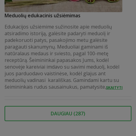
Meduolių edukacinis užsiėmimas
Edukacijos užsiėmime sužinosite apie meduolių
atsiradimo istoriją, galėsite padaryti meduolį ir
padekoruoti patys, pasakojimo metu galėsite
paragauti skanumynų. Meduoliai gaminami iš
natūralaus medaus ir sviesto, pagal 100-metę
receptūrą. Šeimininkai papasakos Jums, kodėl
senovėje kareiviai imdavo su savimi meduolį, kodėl
juos parduodavo vaistinėse, kodėl glajus ant
meduolių vadinasi karališkas. Gamindami kartu su
šeimininkais rudus sausainukus, pamatysite,...
SKAITYTI
DAUGIAU (
287
)