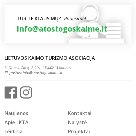
TURITE KLAUSIMŲ?
Padėsime!
info@atostogoskaime.lt
LIETUVOS KAIMO TURIZMO ASOCIACIJA
K. Donelaičio g. 2-201, LT-44213 Kaunas
El. paštas:
info@atostogoskaime.lt
Naujienos
Kontaktai
Apie LKTA
Narystė
Leidiniai
Projektai