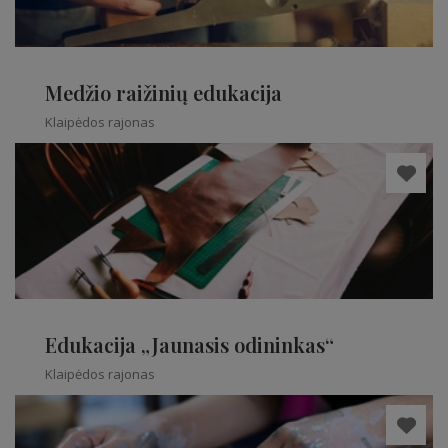
Medžio raižinių edukacija
Klaipėdos rajonas
Edukacija „Jaunasis odininkas“
Klaipėdos rajonas