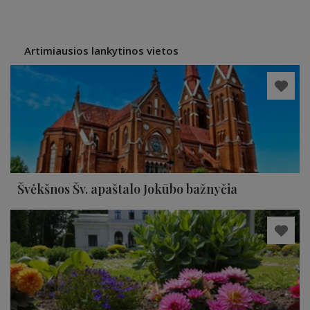
Artimiausios lankytinos vietos
Švėkšnos Šv. apaštalo Jokūbo bažnyčia