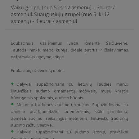
Vaikų grupei (nuo 5 iki 12 asmenų) – 3eurai /
asmeniui. Suaugusiųjų grupei (nuo 5 iki 12
asmenų) - 4 eurai / asmeniui
Edukacinius užsiėmimus veda Rimantė Šalčiuvienė.
Tautodailininkė, meno kūrėja, didelė patirtis ir išsilavinimas
neformalaus ugdymo srityje.
Edukacinių užsiėmimų metu:
Dalyviai supažindinami su lietuvių liaudies menu,
lietuviškais audimo ornamentų motyvais, mūsų kraštui
būdingomis spalvomis, audimo būdais.
Mokoma tradicinės audimo technikos. Supažindinama su
audimo pradžiamoksliu, priemonėmis, siūlų parinkimu,
apmesti audimui reikalingus metmenis, lietuviškų tradicinių
audimo raštų įvairove.
Dalyviai supažindinami su audimo istorija, praktiškai
išbando audimo amatą.