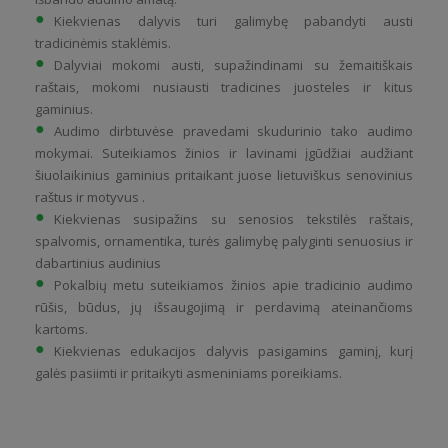
Kiekvienas dalyvis turi galimybę pabandyti austi
tradicinėmis staklėmis.
Dalyviai mokomi austi, supažindinami su žemaitiškais
raštais, mokomi nusiausti tradicines juosteles ir kitus
gaminius.
Audimo dirbtuvėse pravedami skudurinio tako audimo
mokymai. Suteikiamos žinios ir lavinami įgūdžiai audžiant
šiuolaikinius gaminius pritaikant juose lietuviškus senovinius
raštus ir motyvus .
Kiekvienas susipažins su senosios tekstilės raštais,
spalvomis, ornamentika, turės galimybę palyginti senuosius ir
dabartinius audinius
Pokalbių metu suteikiamos žinios apie tradicinio audimo
rūšis, būdus, jų išsaugojimą ir perdavimą ateinančioms
kartoms.
Kiekvienas edukacijos dalyvis pasigamins gaminį, kurį
galės pasiimti ir pritaikyti asmeniniams poreikiams.