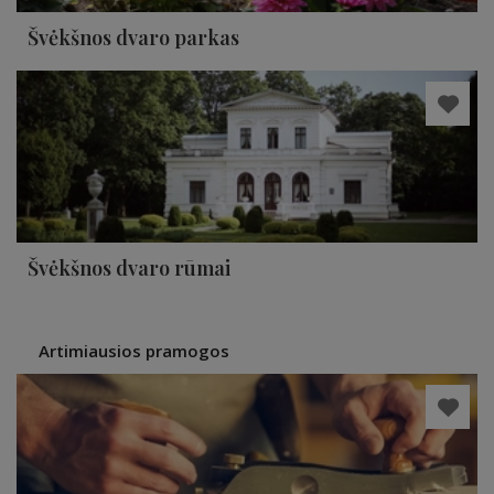
Švėkšnos dvaro parkas
Švėkšnos dvaro rūmai
Artimiausios pramogos