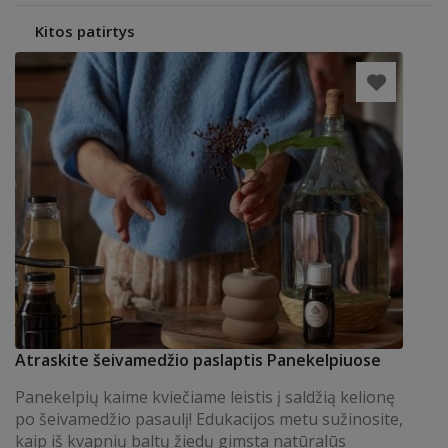
Kitos patirtys
Atraskite šeivamedžio paslaptis Panekelpiuose
Panekelpių kaime kviečiame leistis į saldžią kelionę
po šeivamedžio pasaulį! Edukacijos metu sužinosite,
kaip iš kvapnių baltų žiedų gimsta natūralūs