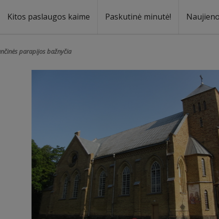
Kitos paslaugos kaime
Paskutinė minutė!
Naujien
a
oma
ančinės parapijos bažnyčia