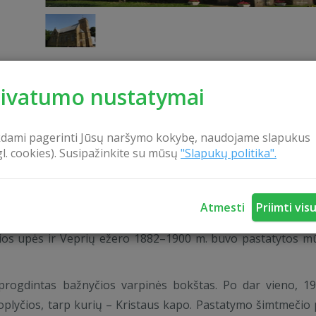
rivatumo nustatymai
KONTAKTAI
kdami pagerinti Jūsų naršymo kokybę, naudojame slapukus
gl. cookies). Susipažinkite su mūsų
"Slapukų politika".
vč. Mergelės Marijos Rožančiaus Karalienės bažnyčią, kur
Atmesti
Priimti vis
tybių registrą.
sios upės ir Veprių ežero 1882–1900 m. buvo pastatytos m
progdintas bažnyčios varpinės bokštas. Po dar vieno, 1
koplyčios, tarp kurių – Kristaus kapo. Pastatymo šimtmečio