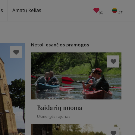
os
Amatų kelias
(0)
LT
EN
Amatai
Edukacijos
Unesco
Netoli esančios pramogos
Baidarių nuoma
Ukmergės rajonas