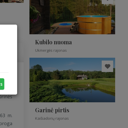
Kubilo nuoma
Ukmergės rajonas
i 2014
us
ūrinės
Garinė pirtis
963 m.
Kaišiadorių rajonas
 proga