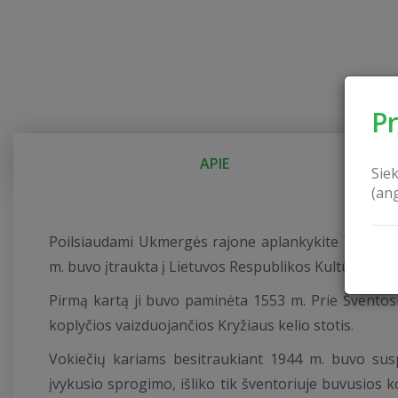
P
APIE
Sie
(an
Poilsiaudami Ukmergės rajone aplankykite Veprių Š
m. buvo įtraukta į Lietuvos Respublikos Kultūros ver
Pirmą kartą ji buvo paminėta 1553 m. Prie Švento
koplyčios vaizduojančios Kryžiaus kelio stotis.
Vokiečių kariams besitraukiant 1944 m. buvo sus
įvykusio sprogimo, išliko tik šventoriuje buvusios 