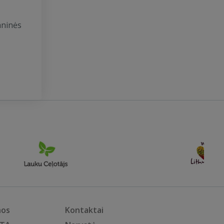
aninės
nos
Kontaktai