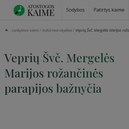
Sodybos
Patirtys kaime
Sodybos prie ežero
Sodybos vestuvėms
Sodybos poilsiui
Vilos, rezidencijos
Sodybos renginiams
Kempingai
Stovyklavietės
Pirties nuom
Baidarių nu
Lankytinos vietos
Kultūriniai objektai
Veprių Švč. Mergelės Marijos rož
Veprių Švč. Mergelės
Marijos rožančinės
parapijos bažnyčia