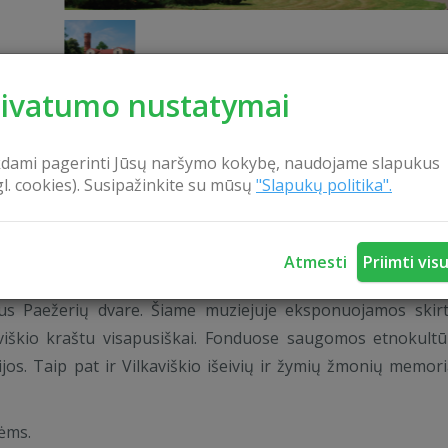
rivatumo nustatymai
kdami pagerinti Jūsų naršymo kokybę, naudojame slapukus
KONTAKTAI
gl. cookies). Susipažinkite su mūsų
"Slapukų politika".
Atmesti
Priimti vis
tų sąrašą įtraukite šio krašto muziejų.
tiliaus Paežerių dvare. Šiame muziejuje eksponuojamos skir
aviškio kraštu visapusiškai. Fonduose saugomos etnokultū
os. Taip pat ir Vilkaviškio išeivių ir žymių žmonių memoria
ėms.