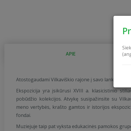
P
Sie
APIE
(an
Atostogaudami Vilkaviškio rajone į savo lankytinų vie
Ekspozicija yra įsikūrusi XVIII a. klasicistinio s
pobūdžio kolekcijos. Atvykę susipažinsite su Vilk
meno vertybės, krašto gamtos ir istorijos ekspozicij
fondai.
Muziejuje taip pat vyksta edukacinės pamokos grup