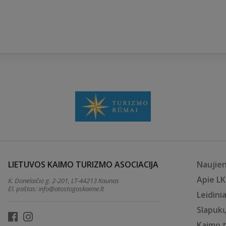
LIETUVOS KAIMO TURIZMO ASOCIACIJA
Naujie
Apie L
K. Donelaičio g. 2-201, LT-44213 Kaunas
El. paštas:
info@atostogoskaime.lt
Leidinia
Slapukų
Kaimo 