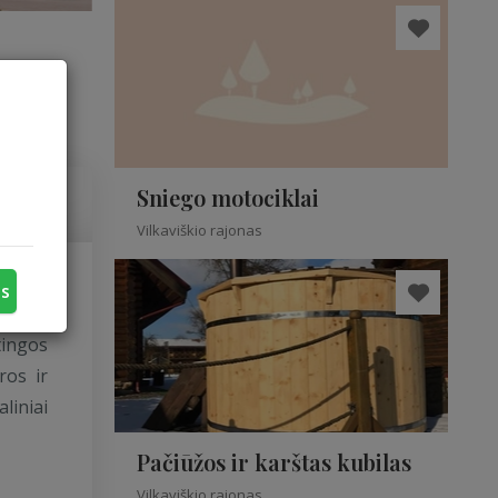
Sniego motociklai
Vilkaviškio rajonas
us
tingos
ros ir
liniai
Pačiūžos ir karštas kubilas
Vilkaviškio rajonas