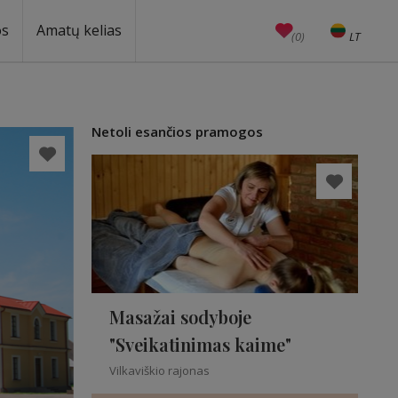
os
Amatų kelias
(0)
LT
EN
Amatai
Edukacijos
Unesco
Netoli esančios pramogos
Masažai sodyboje
"Sveikatinimas kaime"
Vilkaviškio rajonas