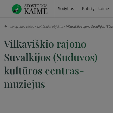
Sodybos
Patirtys kaime
Sodybos prie ežero
Sodybos vestuvėms
Sodybos poilsiui
Vilos, rezidencijos
Sodybos renginiams
Kempingai
Stovyklavietės
Pirties nuom
Baidarių nu
Lankytinos vietos
Kultūriniai objektai
Vilkaviškio rajono Suvalkijos (Sū
Vilkaviškio rajono
Suvalkijos (Sūduvos)
kultūros centras-
muziejus