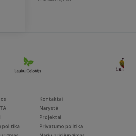
nos
Kontaktai
KTA
Narystė
i
Projektai
 politika
Privatumo politika
turizmas
Narių prisijungimas