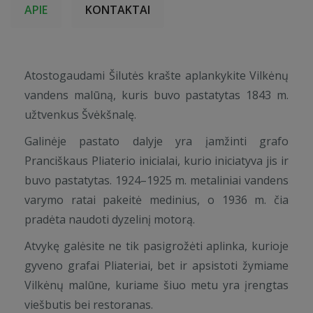
APIE
KONTAKTAI
Atostogaudami Šilutės krašte aplankykite Vilkėnų
vandens malūną, kuris buvo pastatytas 1843 m.
užtvenkus Švėkšnalę.
Galinėje pastato dalyje yra įamžinti grafo
Pranciškaus Pliaterio inicialai, kurio iniciatyva jis ir
buvo pastatytas. 1924–1925 m. metaliniai vandens
varymo ratai pakeitė medinius, o 1936 m. čia
pradėta naudoti dyzelinį motorą.
Atvykę galėsite ne tik pasigrožėti aplinka, kurioje
gyveno grafai Pliateriai, bet ir apsistoti žymiame
Vilkėnų malūne, kuriame šiuo metu yra įrengtas
viešbutis bei restoranas.