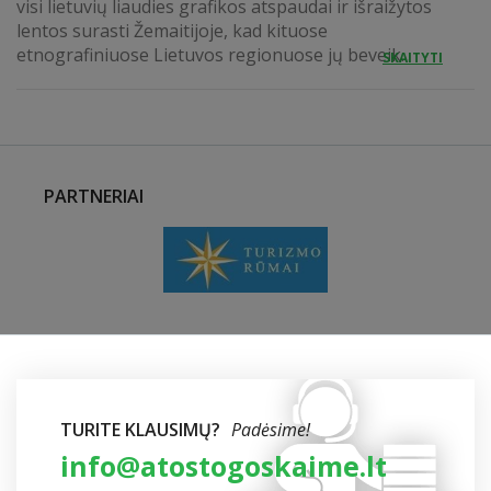
visi lietuvių liaudies grafikos atspaudai ir išraižytos
lentos surasti Žemaitijoje, kad kituose
etnografiniuose Lietuvos regionuose jų beveik...
SKAITYTI
PARTNERIAI
TURITE KLAUSIMŲ?
Padėsime!
info@atostogoskaime.lt