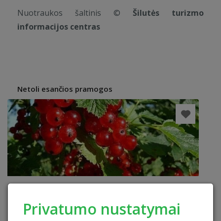
Nuotraukos šaltinis ©
Šilutės turizmo
informacijos centras
Netoli esančios pramogos
Privatumo nustatymai