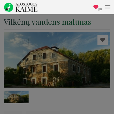
(0)
Vilkėnų vandens malūnas