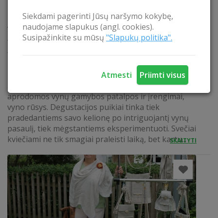
Siekdami pagerinti Jūsų naršymo kokybę,
naudojame slapukus (angl. cookies).
VYNO KELIAS
Susipažinkite su mūsų
"Slapukų politika".
Vyno ūkyje organizuojamos degustacijos, kurias
veda pats sodybos šeimininkas. Degustacijų metų
lankytojai supažindinami su gaminamais tautinio
Atmesti
Priimti visus
paveldo statusą turinčiais vynais, papasakojama
apie vynų kultūrą, tradicijas, gaminimo procesus,
aprodomos vynų gamybos patalpos ir įrengimai,
vyno rūsys. Degustacijos puikiai tinka tiek
pradedantiems savo kelionę po intriguojantį vynų
pasaulį, tiek mėgstantiems eksperimentuoti. Svečiai
kviečiami ne tik smagiai praleisti laiką, bet kartu...
SKAITYTI