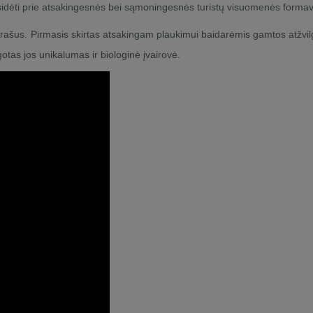
risidėti prie atsakingesnės bei sąmoningesnės turistų visuomenės forma
rašus. Pirmasis skirtas atsakingam plaukimui baidarėmis gamtos atžvil
otas jos unikalumas ir biologinė įvairovė.