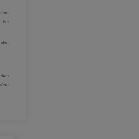
avimo
o bei
 visų
 šios
 būdu