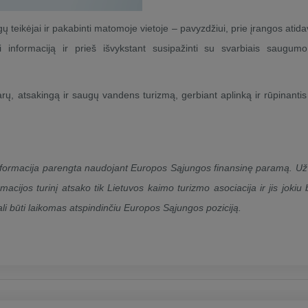
ų teikėjai ir pakabinti matomoje vietoje – pavyzdžiui, prie įrangos atid
i informaciją ir prieš išvykstant susipažinti su svarbiais saugum
arų, atsakingą ir saugų vandens turizmą, gerbiant aplinką ir rūpinantis
nformacija parengta naudojant Europos Sąjungos finansinę paramą. Už
rmacijos turinį atsako tik Lietuvos kaimo turizmo asociacija ir jis jokiu
li būti laikomas atspindinčiu Europos Sąjungos poziciją.