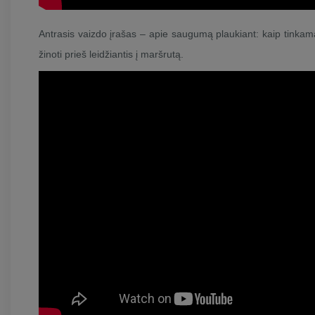
Antrasis vaizdo įrašas – apie saugumą plaukiant: kaip tinkama
žinoti prieš leidžiantis į maršrutą.