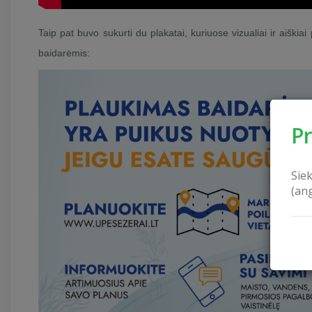
Taip pat buvo sukurti du plakatai, kuriuose vizualiai ir aiškia
baidarėmis:
P
Sie
(an