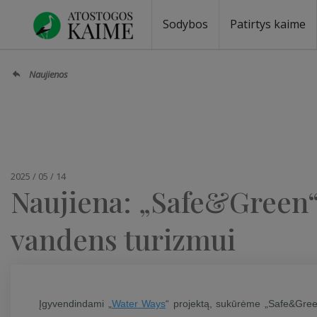
Sodybos
Patirtys kaime
Sodybos prie ežero
Sodybos vestuvėms
Sodybos poilsiui
Vilos, rezidencijos
Sodybos renginiams
Kempingai
Stovyklavietės
Pirties nuom
Baidarių nu
Naujienos
2025 / 05 / 14
Naujiena: „Safe&Green“
vandens turizmui
Įgyvendindami „
Water Ways
“ projektą, sukūrėme „Safe&Green“