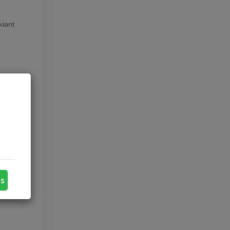
kiant
us