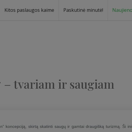
Kitos paslaugos kaime
Paskutinė minutė!
Naujien
a
oma
 – tvariam ir saugiam
 koncepciją, skirtą skatinti saugų ir gamtai draugišką turizmą. Ši ini