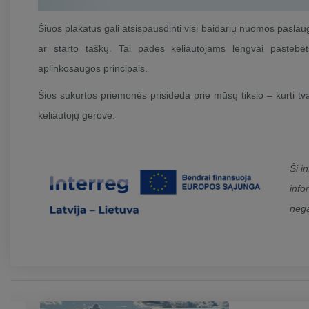
Šiuos plakatus gali atsispausdinti visi baidarių nuomos paslaug
ar starto taškų. Tai padės keliautojams lengvai pastebėt
aplinkosaugos principais.
Šios sukurtos priemonės prisideda prie mūsų tikslo – kurti tv
keliautojų gerove.
Ši i
info
nega