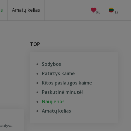
os
Amatų kelias
(0)
LT
EN
Amatai
Edukacijos
Unesco
TOP
Sodybos
Patirtys kaime
Kitos paslaugos kaime
Paskutinė minutė!
Naujienos
Amatų kelias
ciatyva