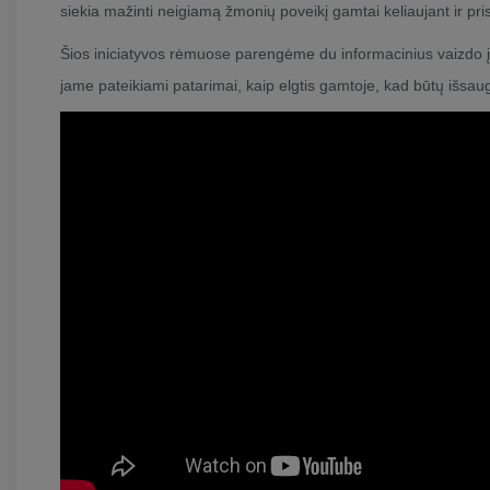
siekia mažinti neigiamą žmonių poveikį gamtai keliaujant ir p
Šios iniciatyvos rėmuose parengėme du informacinius vaizdo į
jame pateikiami patarimai, kaip elgtis gamtoje, kad būtų išsaug