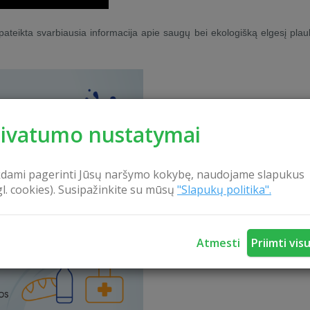
i pateikta svarbiausia informacija apie saugų bei ekologišką elgesį plau
rivatumo nustatymai
kdami pagerinti Jūsų naršymo kokybę, naudojame slapukus
gl. cookies). Susipažinkite su mūsų
"Slapukų politika".
Atmesti
Priimti vis