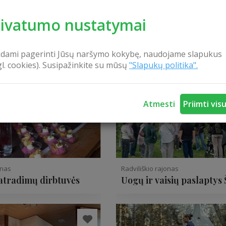
rivatumo nustatymai
kdami pagerinti Jūsų naršymo kokybę, naudojame slapukus
gl. cookies). Susipažinkite su mūsų
"Slapukų politika".
Atmesti
Priimti vis
onas
Radviliškio rajonas
atradimų dirbtuvės
Uogų ir vaisių paslaptys 
ūkyje