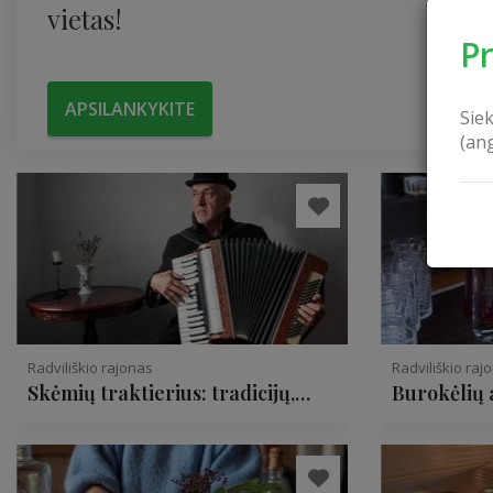
vietas!
P
APSILANKYKITE
Sie
(an
Radviliškio rajonas
Radviliškio raj
Skėmių traktierius: tradicijų,
Burokėlių 
skonio ir pramogų stotis