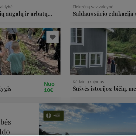
valdybė
Elektrėnų savivaldybė
ių augalų ir arbatų
Saldaus sūrio edukacija 
amyba
degustacija
Kėdainių rajonas
Nuo
žygis
Šušvės istorijos: bičių, m
10€
midaus tradicijos
ybės
eldo