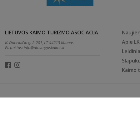
LIETUVOS KAIMO TURIZMO ASOCIACIJA
Naujie
Apie L
K. Donelaičio g. 2-201, LT-44213 Kaunas
El. paštas:
info@atostogoskaime.lt
Leidinia
Slapukų
Kaimo 