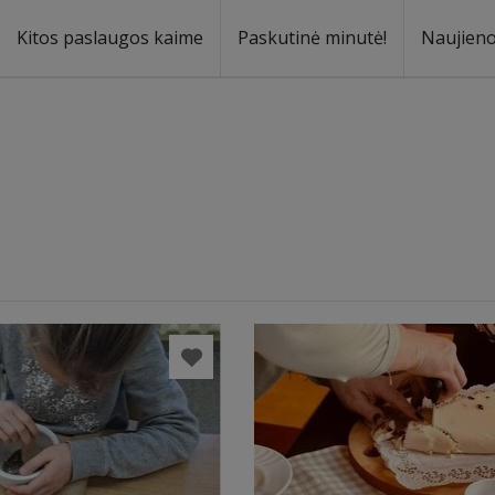
Kitos paslaugos kaime
Paskutinė minutė!
Naujien
a
oma