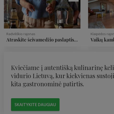
Radviliškio rajonas
Klaipėdos rajo
Atraskite šeivamedžio paslaptis
Vaikų kam
Panekelpiuose
Kviečiame į autentišką kulinarinę kel
vidurio Lietuvą, kur kiekvienas sustoj
kita gastronominė patirtis.
SKAITYKITE DAUGIAU