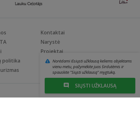
nos
Kontaktai
KTA
Narystė
i
Projektai
 politika
Privatumo politika
Norėdami išsiųsti užklausą keliems objektams
vienu metu, pažymėkite juos širdutėmis ir
turizmas
Narių prisijungimas
spauskite "Siųsti užklausą" mygtuką.
SIŲSTI UŽKLAUSĄ
Web sprendimai: