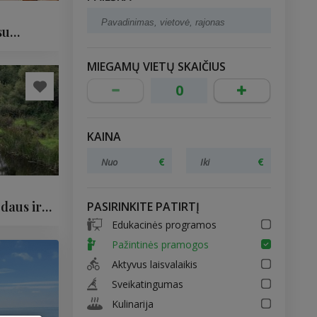
su
MIEGAMŲ VIETŲ SKAIČIUS
KAINA
edaus ir
PASIRINKITE PATIRTĮ
Edukacinės programos
Pažintinės pramogos
Aktyvus laisvalaikis
Sveikatingumas
Kulinarija