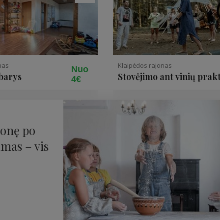
nas
Klaipėdos rajonas
Nuo
barys
Stovėjimo ant vinių prak
4€
ionę po
imas – vis