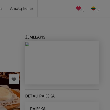
os
Amatų kelias
(0)
LT
EN
Amatai
Edukacijos
Unesco
ŽEMĖLAPIS
DETALI PAIEŠKA
PAIEŠKA