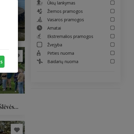
Ūkių lankymas
Žiemos pramogos
Vasaros pramogos
Amatai
Ekstremalios pramogos
Žvejyba
Pirties nuoma
us
Baidarių nuoma
Šlėvės