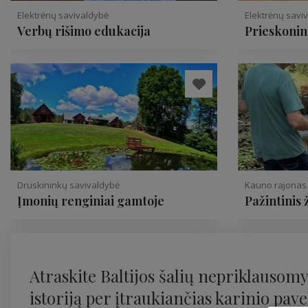
Elektrėnų savivaldybė
Elektrėnų savi
Verbų rišimo edukacija
Prieskonin
mišinių g
Druskininkų savivaldybė
Kauno rajonas
Įmonių renginiai gamtoje
Pažintinis 
Atraskite Baltijos šalių nepriklausom
istoriją per įtraukiančias karinio pav