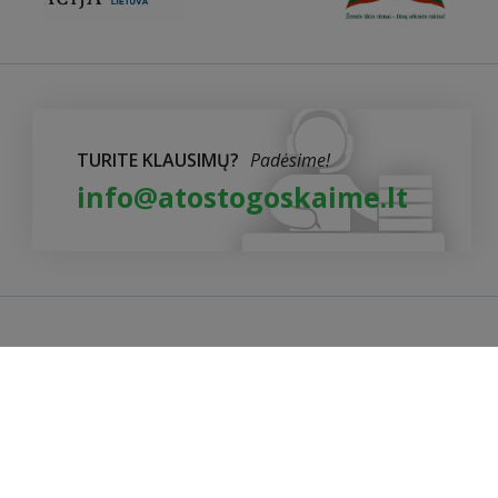
TURITE KLAUSIMŲ?
Padėsime!
info@atostogoskaime.lt