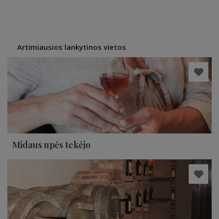
Artimiausios lankytinos vietos
Midaus upės tekėjo