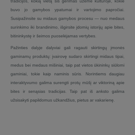
tradicijos, kokią vietą šis gėrimas užėmė kultūroje, kokie
buvo jo gamybos ypatumai ir vartojimo papročiai.
Susipažinsite su midaus gamybos procesu — nuo medaus
surinkimo iki brandinimo, išgirsite įdomių istorijų apie bites,
bitininkystę ir šeimos puoselėjamas vertybes.
Pažinties dalyje dalyviai gali ragauti skirtingų įmonės
gaminamų produktų: įvairovę sudaro skirtingi midaus tipai,
medus bei medaus mišiniai, taip pat vietos ūkininkų siūlomi
gaminiai, tokie kaip naminis sūris. Norintiems daugiau
interaktyvumo galima surengti protų mūšį ar viktoriną apie
bites ir senąsias tradicijas. Taip pat iš anksto galima
užsisakyti papildomus užkandžius, pietus ar vakarienę.