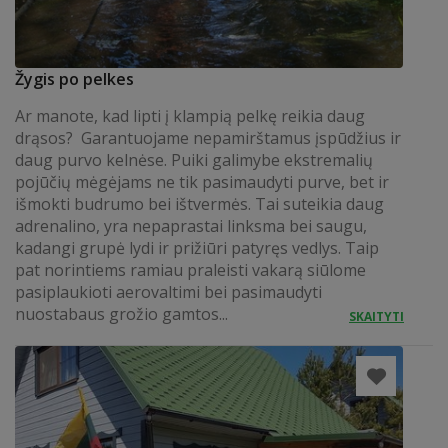
Žygis po pelkes
Ar manote, kad lipti į klampią pelkę reikia daug
drąsos? Garantuojame nepamirštamus įspūdžius ir
daug purvo kelnėse. Puiki galimybe ekstremalių
pojūčių mėgėjams ne tik pasimaudyti purve, bet ir
išmokti budrumo bei ištvermės. Tai suteikia daug
adrenalino, yra nepaprastai linksma bei saugu,
kadangi grupė lydi ir prižiūri patyręs vedlys. Taip
pat norintiems ramiau praleisti vakarą siūlome
pasiplaukioti aerovaltimi bei pasimaudyti
nuostabaus grožio gamtos...
SKAITYTI