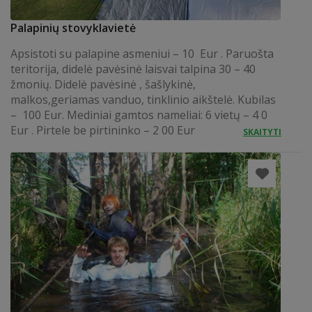
Palapinių stovyklavietė
Apsistoti su palapine asmeniui – 10 Eur . Paruošta
teritorija, didelė pavėsinė laisvai talpina 30 – 40
žmonių. Didelė pavėsinė , šašlykinė,
malkos,geriamas vanduo, tinklinio aikštelė. Kubilas
– 100 Eur. Mediniai gamtos nameliai: 6 vietų – 4 0
Eur . Pirtele be pirtininko – 2 00 Eur
SKAITYTI