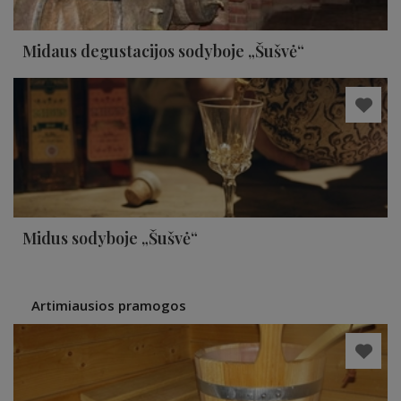
Midaus degustacijos sodyboje „Šušvė“
Midus sodyboje „Šušvė“
Artimiausios pramogos