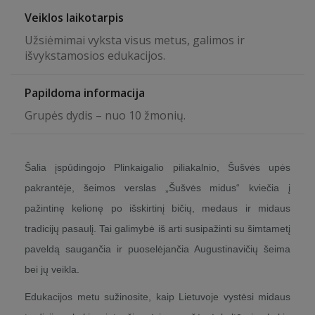
Veiklos laikotarpis
Užsiėmimai vyksta visus metus, galimos ir
išvykstamosios edukacijos.
Papildoma informacija
Grupės dydis – nuo 10 žmonių.
Šalia įspūdingojo Plinkaigalio piliakalnio, Šušvės upės
pakrantėje, šeimos verslas „Šušvės midus“ kviečia į
pažintinę kelionę po išskirtinį bičių, medaus ir midaus
tradicijų pasaulį. Tai galimybė iš arti susipažinti su šimtametį
paveldą saugančia ir puoselėjančia Augustinavičių šeima
bei jų veikla.
Edukacijos metu sužinosite, kaip Lietuvoje vystėsi midaus