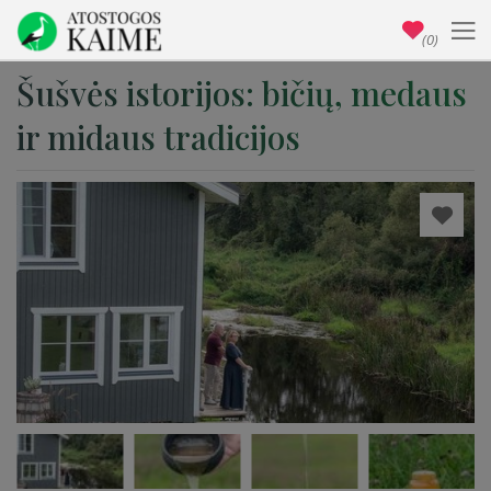
(0)
Šušvės istorijos: bičių, medaus
ir midaus tradicijos