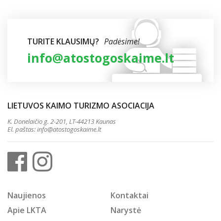
TURITE KLAUSIMŲ?
Padėsime!
info@atostogoskaime.lt
LIETUVOS KAIMO TURIZMO ASOCIACIJA
K. Donelaičio g. 2-201, LT-44213 Kaunas
El. paštas:
info@atostogoskaime.lt
Naujienos
Kontaktai
Apie LKTA
Narystė