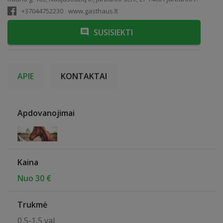
+37044752230
www.gasthaus.lt
SUSISIEKTI
APIE
KONTAKTAI
Apdovanojimai
Kaina
Nuo 30 €
Trukmė
0,5-1,5 val.