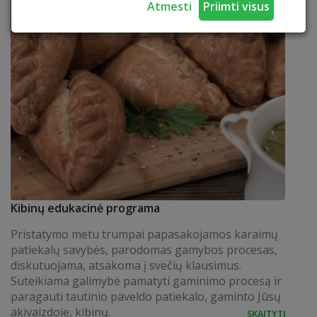
Atmesti
Priimti visus
Kibinų edukacinė programa
Pristatymo metu trumpai papasakojamos karaimų
patiekalų savybės, parodomas gamybos procesas,
diskutuojama, atsakoma į svečių klausimus.
Suteikiama galimybė pamatyti gaminimo procesą ir
paragauti tautinio paveldo patiekalo, gaminto Jūsų
akivaizdoje, kibinų.
SKAITYTI