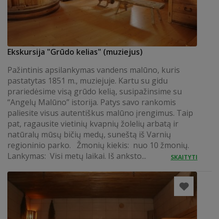
Ekskursija "Grūdo kelias" (muziejus)
Pažintinis apsilankymas vandens malūno, kuris
pastatytas 1851 m., muziejuje. Kartu su gidu
prariedėsime visą grūdo kelią, susipažinsime su
“Angelų Malūno” istorija. Patys savo rankomis
paliesite visus autentiškus malūno įrengimus. Taip
pat, ragausite vietinių kvapnių žolelių arbatą ir
natūralų mūsų bičių medų, suneštą iš Varnių
regioninio parko. Žmonių kiekis: nuo 10 žmonių.
Lankymas: Visi metų laikai. Iš anksto...
SKAITYTI