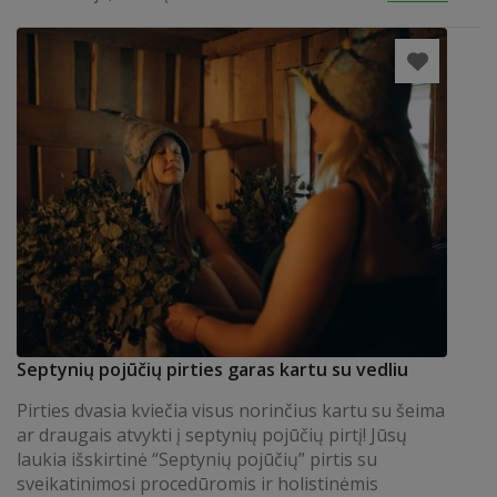
Septynių pojūčių pirties garas kartu su vedliu
Pirties dvasia kviečia visus norinčius kartu su šeima
ar draugais atvykti į septynių pojūčių pirtį! Jūsų
laukia išskirtinė “Septynių pojūčių” pirtis su
sveikatinimosi procedūromis ir holistinėmis