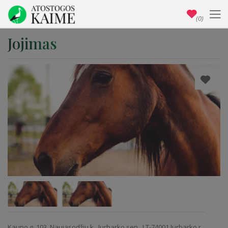
(0)
Jojimas
Kauno g. 103, Naujasodžių k., Jurbarko sen., LT-74001 Jurbarko r.