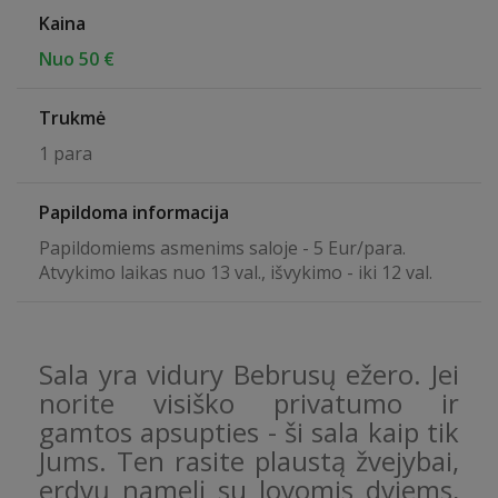
Kaina
Nuo 50 €
Trukmė
1 para
Papildoma informacija
Papildomiems asmenims saloje - 5 Eur/para.
Atvykimo laikas nuo 13 val., išvykimo - iki 12 val.
Sala yra vidury Bebrusų ežero. Jei
norite visiško privatumo ir
gamtos apsupties - ši sala kaip tik
Jums. Ten rasite plaustą žvejybai,
erdvų namelį su lovomis dviems,