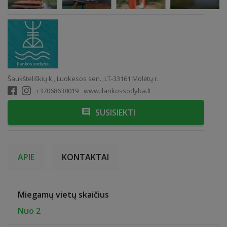
Šaukšteliškių k., Luokesos sen., LT-33161 Molėtų r.
+37068638019
www.ilankossodyba.lt
SUSISIEKTI
APIE
KONTAKTAI
Miegamų vietų skaičius
Nuo 2