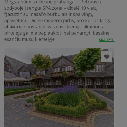
Mėgstantiems didesnę prabangą – Petrauskų
sodyboje į rengta SPA zona – didelė 10 vietų
“Jacuzzi” su masažo burbulais ir spalvingų
apšvietimu. Didelė moderni pirtis, pro kurios langą
atsiveria nuostabus vaizdas i kiemą. Įsikaitinus
pirtelėje galima paplaukioti bei panardyti baseine,
esančiu mūsų kiemelyje.
SKAITYTI