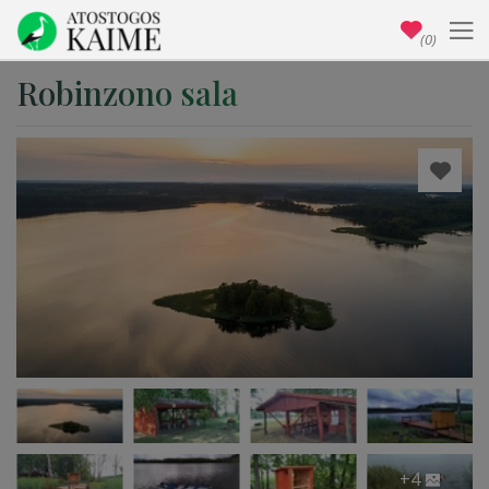
(0)
Robinzono sala
+4