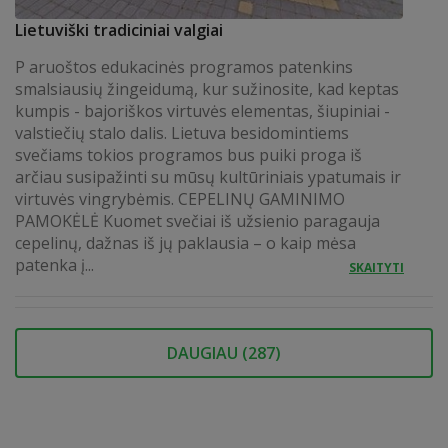
Lietuviški tradiciniai valgiai
P aruoštos edukacinės programos patenkins
smalsiausių žingeidumą, kur sužinosite, kad keptas
kumpis - bajoriškos virtuvės elementas, šiupiniai -
valstiečių stalo dalis. Lietuva besidomintiems
svečiams tokios programos bus puiki proga iš
arčiau susipažinti su mūsų kultūriniais ypatumais ir
virtuvės vingrybėmis. CEPELINŲ GAMINIMO
PAMOKĖLĖ Kuomet svečiai iš užsienio paragauja
cepelinų, dažnas iš jų paklausia – o kaip mėsa
patenka į...
SKAITYTI
DAUGIAU (
287
)