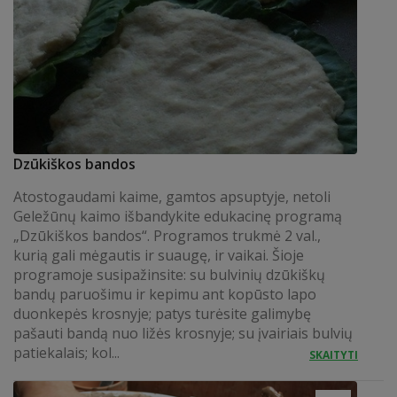
Dzūkiškos bandos
Atostogaudami kaime, gamtos apsuptyje, netoli
Geležūnų kaimo išbandykite edukacinę programą
„Dzūkiškos bandos“. Programos trukmė 2 val.,
kurią gali mėgautis ir suaugę, ir vaikai. Šioje
programoje susipažinsite: su bulvinių dzūkiškų
bandų paruošimu ir kepimu ant kopūsto lapo
duonkepės krosnyje; patys turėsite galimybę
pašauti bandą nuo ližės krosnyje; su įvairiais bulvių
patiekalais; kol...
SKAITYTI