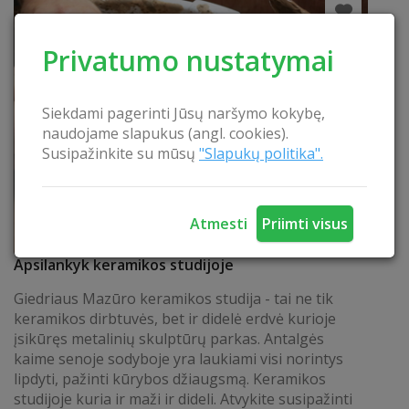
Privatumo nustatymai
Siekdami pagerinti Jūsų naršymo kokybę,
naudojame slapukus (angl. cookies).
Susipažinkite su mūsų
"Slapukų politika".
Atmesti
Priimti visus
Apsilankyk keramikos studijoje
Giedriaus Mazūro keramikos studija - tai ne tik
keramikos dirbtuvės, bet ir didelė erdvė kurioje
įsikūręs metalinių skulptūrų parkas. Antalgės
kaime senoje sodyboje yra laukiami visi norintys
lipdyti, pažinti kūrybos džiaugsmą. Keramikos
studijoje kuria ir maži ir dideli. Atvykite susipažinti