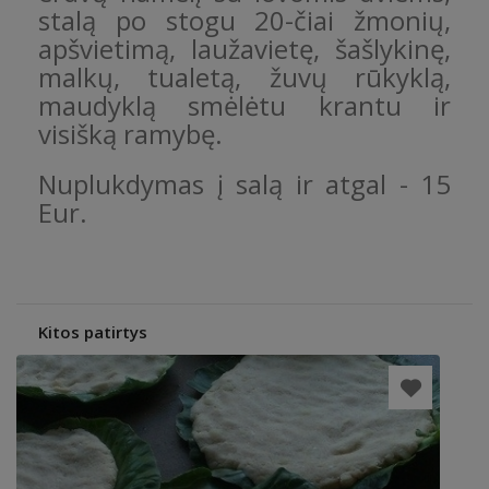
stalą po stogu 20-čiai žmonių,
apšvietimą, laužavietę, šašlykinę,
malkų, tualetą, žuvų rūkyklą,
maudyklą smėlėtu krantu ir
visišką ramybę.
Nuplukdymas į salą ir atgal - 15
Eur.
Kitos patirtys