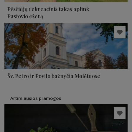
Pėsčiųjų rekreacinis takas aplink
Pastovio ežerą
Šv. Petro ir Povilo bažnyčia Molėtuose
Artimiausios pramogos