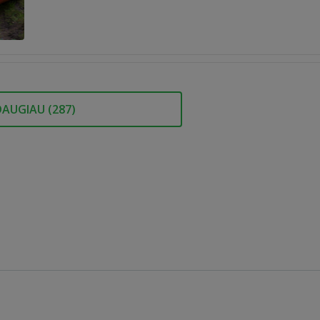
DAUGIAU (
287
)