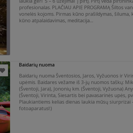
laukia geri 5 – 6 užėjimai į pirtį. Pirtį veda pirtinink
profesionalas. PLAČIAU APIE PROGRAMĄ Šiltos va
vonelės kojoms. Pirmas kūno prašildymas, šiluma, 
kūno atpalaidavimas, meditacija....
Baidarių nuoma
Baidarių nuoma Šventosios, Jaros, Vyžuonos ir Viri
upėmis. Baidares vežame iš 3-jų nuomos taškų: Miki
(Šventoji, Jara), Jononių km. (Šventoji, Vyžuona) An
(Šventoji, Virinta, Siesartis bei pavasarinės upės, p
Plaukiantiems kelias dienas laukia mūsų siurprizai 
fotoaparatus!:)