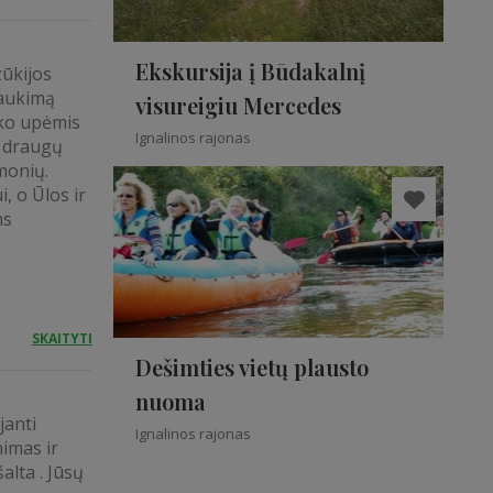
Ekskursija į Būdakalnį
ūkijos
laukimą
visureigiu Mercedes
rko upėmis
Ignalinos rajonas
, draugų
monių.
, o Ūlos ir
ms
SKAITYTI
Dešimties vietų plausto
nuoma
anti
Ignalinos rajonas
nimas ir
alta . Jūsų