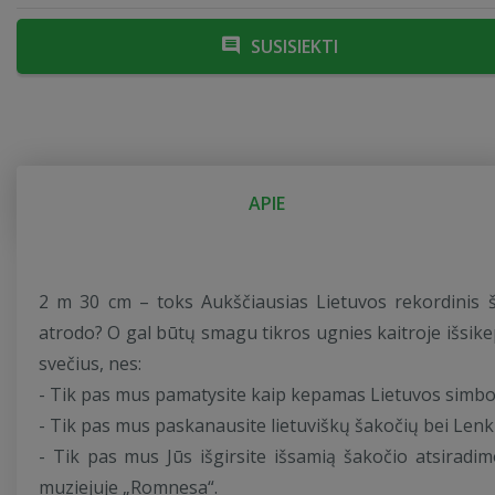
SUSISIEKTI
APIE
2 m 30 cm – toks Aukščiausias Lietuvos rekordinis š
atrodo? O gal būtų smagu tikros ugnies kaitroje išsik
svečius, nes:
- Tik pas mus pamatysite kaip kepamas Lietuvos simbol
- Tik pas mus paskanausite lietuviškų šakočių bei Lenki
- Tik pas mus Jūs išgirsite išsamią šakočio atsiradimo
muziejuje „Romnesa“.