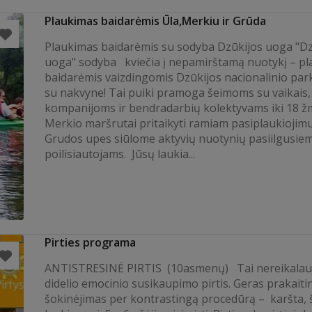
Plaukimas baidarėmis Ūla,Merkiu ir Grūda
Plaukimas baidarėmis su sodyba Dzūkijos uoga "Dz
uoga" sodyba kviečia į nepamirštamą nuotykį – p
baidarėmis vaizdingomis Dzūkijos nacionalinio pa
su nakvyne! Tai puiki pramoga šeimoms su vaikais
kompanijoms ir bendradarbių kolektyvams iki 18 ž
Merkio maršrutai pritaikyti ramiam pasiplaukiojimui
Grudos upes siūlome aktyvių nuotynių pasiilgusie
poilisiautojams. Jūsų laukia...
Pirties programa
ANTISTRESINĖ PIRTIS (10asmenų) Tai nereikalauj
didelio emocinio susikaupimo pirtis. Geras prakaiti
šokinėjimas per kontrastingą procedūrą – karšta, š