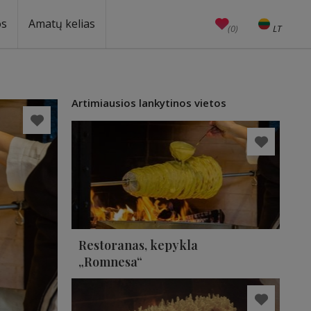
os
Amatų kelias
(0)
LT
EN
Amatai
Edukacijos
Unesco
Artimiausios lankytinos vietos
Restoranas, kepykla
„Romnesa“