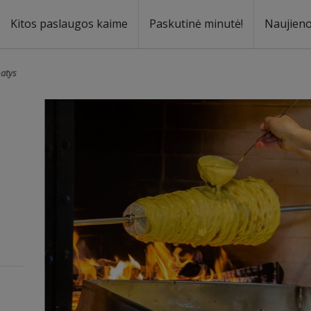
Kitos paslaugos kaime
Paskutinė minutė!
Naujien
a
oma
patys