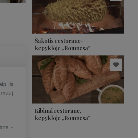
Šakotis restorane-
kepykloje „Romnesa“
ip jis
 mus į
Kibinai restorane,
kepykloje „Romnesa“
rane –