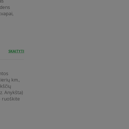
as
ndens
kvapai,
SKAITYTI
ntos
erių km.,
ykščių
vz. Anykšta)
- ruoškite