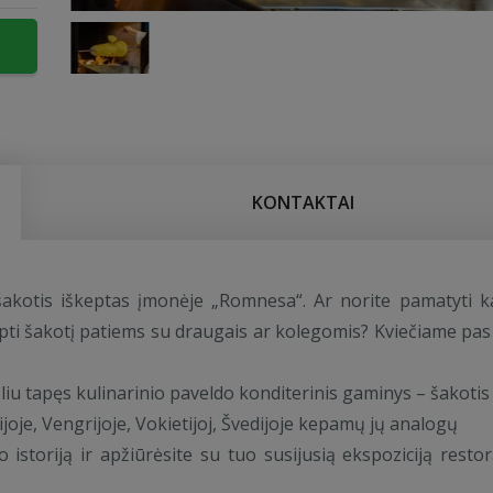
KONTAKTAI
akotis iškeptas įmonėje „Romnesa“. Ar norite pamatyti ka
epti šakotį patiems su draugais ar kolegomis? Kviečiame pas
iu tapęs kulinarinio paveldo konditerinis gaminys – šakotis
joje, Vengrijoje, Vokietijoj, Švedijoje kepamų jų analogų
 istoriją ir apžiūrėsite su tuo susijusią ekspoziciją resto