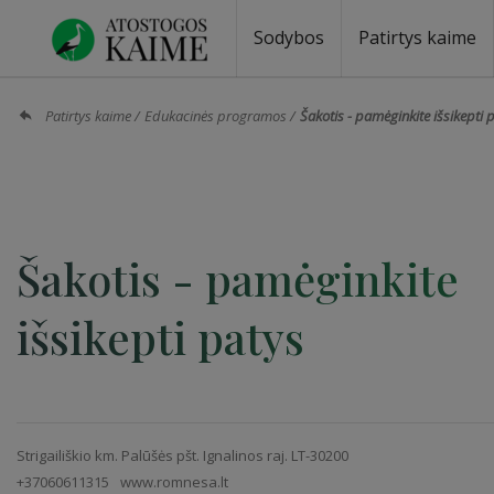
Sodybos
Patirtys kaime
Sodybos prie ežero
Sodybos vestuvėms
Sodybos poilsiui
Vilos, rezidencijos
Sodybos renginiams
Kempingai
Stovyklavietės
Pirties nuom
Baidarių nu
Patirtys kaime
Edukacinės programos
Šakotis - pamėginkite išsikepti 
Šakotis - pamėginkite
išsikepti patys
Strigailiškio km. Palūšės pšt. Ignalinos raj. LT-30200
+37060611315
www.romnesa.lt