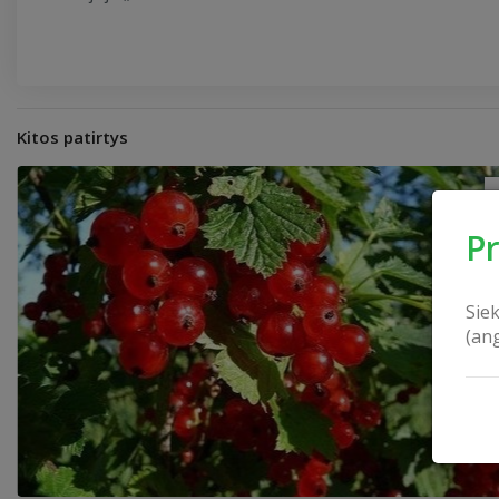
Kitos patirtys
P
Sie
(an