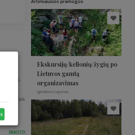
Artimiausios pramogos
da pats
Ekskursijų/kelionių/žygių po
tusą
Lietuvos gamtą
radicijas,
organizavimas
lpos ir
Ignalinos rajonas
ek
asaulį, tiek
 tik
us
SKAITYTI