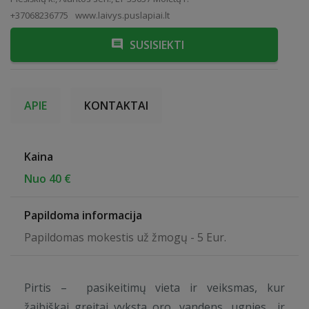
+37068236775
www.laivys.puslapiai.lt
SUSISIEKTI
APIE
KONTAKTAI
Kaina
Nuo 40 €
Papildoma informacija
Papildomas mokestis už žmogų - 5 Eur.
Pirtis – pasikeitimų vieta ir veiksmas, kur
žaibiškai greitai vyksta oro, vandens, ugnies ir