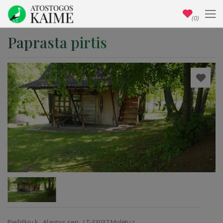
(0)
Paprasta pirtis
Piešiškių k., Alantos sen., LT-33037 Molėtų r.