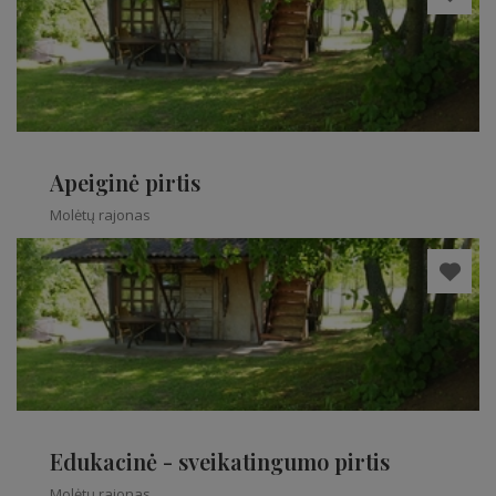
Apeiginė pirtis
Molėtų rajonas
Edukacinė - sveikatingumo pirtis
Molėtų rajonas