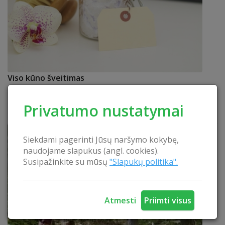
Viso kūno šveitimas
Džiaukitės švelnia oda dėka giluminio odos
Privatumo nustatymai
išvalymo.
SKAITYTI
Siekdami pagerinti Jūsų naršymo kokybę,
naudojame slapukus (angl. cookies).
Susipažinkite su mūsų
"Slapukų politika".
Atmesti
Priimti visus