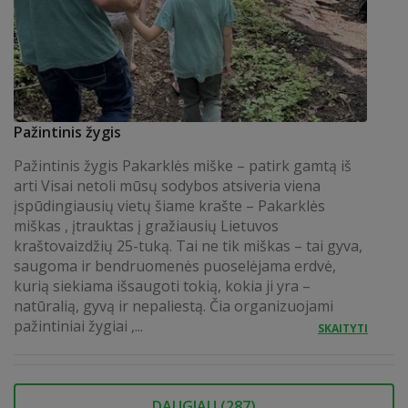
Pažintinis žygis
Pažintinis žygis Pakarklės miške – patirk gamtą iš
arti Visai netoli mūsų sodybos atsiveria viena
įspūdingiausių vietų šiame krašte – Pakarklės
miškas , įtrauktas į gražiausių Lietuvos
kraštovaizdžių 25-tuką. Tai ne tik miškas – tai gyva,
saugoma ir bendruomenės puoselėjama erdvė,
kurią siekiama išsaugoti tokią, kokia ji yra –
natūralią, gyvą ir nepaliestą. Čia organizuojami
pažintiniai žygiai ,...
SKAITYTI
DAUGIAU (
287
)