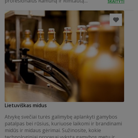
profesionalus Ramūną ir Rimtautą....
SKAITYTI
Lietuviškas midus
Atvykę svečiai turės galimybę aplankyti gamybos
patalpas bei rūsius, kuriuose laikomi ir brandinami
midūs ir midaus gėrimai. Sužinosite, kokie
technologiniai procesai vyksta gamybos metu ir