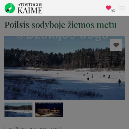
(0)
Poilsis sodyboje žiemos metu
https://kaimoturizmosodyba.eu/