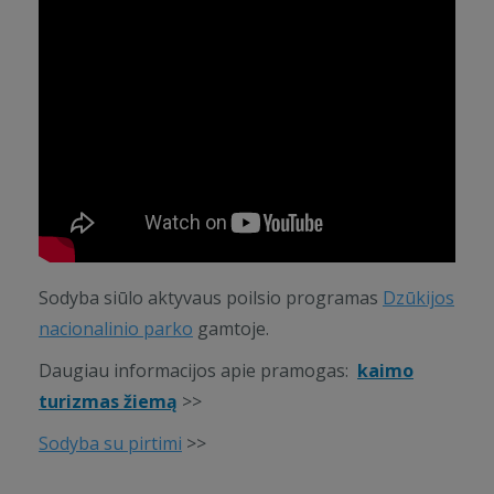
Sodyba siūlo aktyvaus poilsio programas
Dzūkijos
nacionalinio parko
gamtoje.
Daugiau informacijos apie pramogas:
kaimo
turizmas žiemą
>>
Sodyba su pirtimi
>>