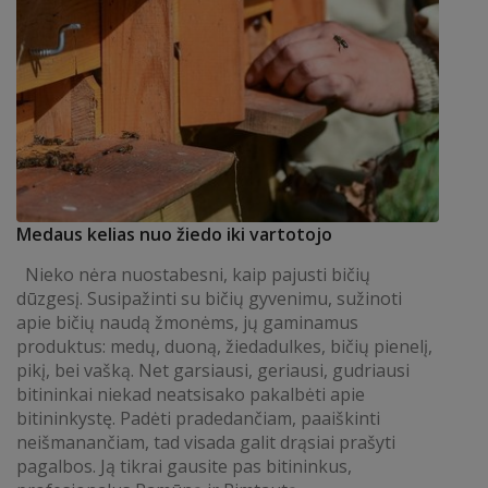
Medaus kelias nuo žiedo iki vartotojo
Nieko nėra nuostabesni, kaip pajusti bičių
dūzgesį. Susipažinti su bičių gyvenimu, sužinoti
apie bičių naudą žmonėms, jų gaminamus
produktus: medų, duoną, žiedadulkes, bičių pienelį,
pikį, bei vašką. Net garsiausi, geriausi, gudriausi
bitininkai niekad neatsisako pakalbėti apie
bitininkystę. Padėti pradedančiam, paaiškinti
neišmanančiam, tad visada galit drąsiai prašyti
pagalbos. Ją tikrai gausite pas bitininkus,