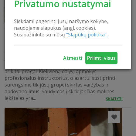
Privatumo nustatymai
Siekdami pagerinti Jūsų naršymo kokybę,
Šaudymas į skriejančias lėkšteles grupei
naudojame slapukus (angl. cookies).
Susipažinkite su mūsų
"Slapukų politika".
Išbandykite savo jėgas varžydamiesi tarpusavyje ir
patirkite taiklumo malonumą! Šaudymas į
skriejančias molines lėkšteles gryname ore taps
Atmesti
Priimti visus
įsimintina pramoga jūsų šventei: bernvakariui,
mergvakariui, gimtadieniui, kolektyvo susibūrimui
ar kitai progai. Kiekvieną dalyvį apmokys
profesionalus instruktorius, o azartui sustiprinti
surengsime tik jūsų grupei skirtas varžybas ir
apdovanojimus. Šaudymas į skriejančias molines
lėkšteles yra...
SKAITYTI