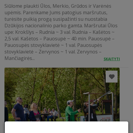
Siūlome plaukti Ūlos, Merkio, Grūdos ir Varėnės
upėmis. Parenkame Jums patogius maršrutus,
turėsite puikią progą susipažinti su nuostabia
Dzūkijos nacionalinio parko gamta. Maršrutai Ūlos
upe: Krokšlys – Rudnia ~ 3 val. Rudnia – Kašėtos ~
2,5 val. Kašėtos – Pauosupė ~ 40 min. Pauosupė –
Pauosupės stovyklavietė ~ 1 val. Pauosupės
stovyklavietė – Zervynos ~ 1 val. Zervynos –
Mančiagirės...
SKAITYTI