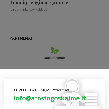
Įmonių renginiai gamtoje
Druskininkų savivaldybė
PARTNERIAI
TURITE KLAUSIMŲ?
Padėsime!
info@atostogoskaime.lt