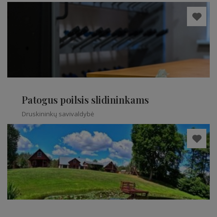
Patogus poilsis slidininkams
Druskininkų savivaldybė