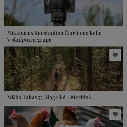
Mikalojaus Konstantino Čiurlionio kelio
V skulptūrų grupė
Miško Takas 55. Žiogeliai – Merkinė.