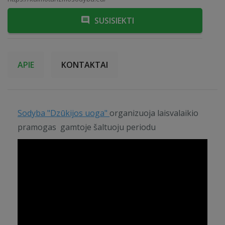
SUSISIEKTI
APIE
KONTAKTAI
Sodyba "Dzūkijos uoga"
organizuoja laisvalaikio
pramogas gamtoje šaltuoju periodu