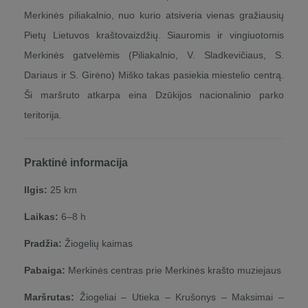
Merkinės piliakalnio, nuo kurio atsiveria vienas gražiausių
Pietų Lietuvos kraštovaizdžių. Siauromis ir vingiuotomis
Merkinės gatvelėmis (Piliakalnio, V. Sladkevičiaus, S.
Dariaus ir S. Girėno) Miško takas pasiekia miestelio centrą.
Ši maršruto atkarpa eina Dzūkijos nacionalinio parko
teritorija.
Praktinė informacija
Ilgis:
25 km
Laikas:
6–8 h
Pradžia:
Žiogelių kaimas
Pabaiga:
Merkinės centras prie Merkinės krašto muziejaus
Maršrutas:
Žiogeliai – Utieka – Krušonys – Maksimai –