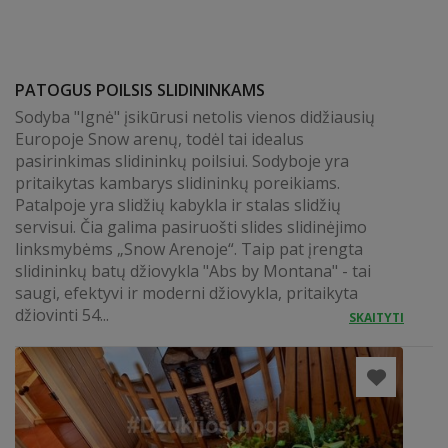
PATOGUS POILSIS SLIDININKAMS
Sodyba "Ignė" įsikūrusi netolis vienos didžiausių
Europoje Snow arenų, todėl tai idealus
pasirinkimas slidininkų poilsiui. Sodyboje yra
pritaikytas kambarys slidininkų poreikiams.
Patalpoje yra slidžių kabykla ir stalas slidžių
servisui. Čia galima pasiruošti slides slidinėjimo
linksmybėms „Snow Arenoje“. Taip pat įrengta
slidininkų batų džiovykla "Abs by Montana" - tai
saugi, efektyvi ir moderni džiovykla, pritaikyta
džiovinti 54...
SKAITYTI