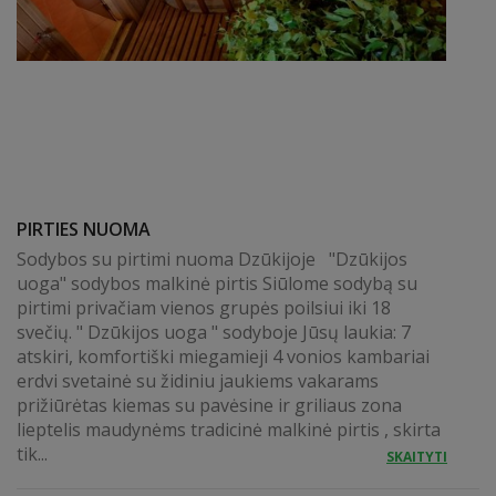
PIRTIES NUOMA
Sodybos su pirtimi nuoma Dzūkijoje "Dzūkijos
uoga" sodybos malkinė pirtis Siūlome sodybą su
pirtimi privačiam vienos grupės poilsiui iki 18
svečių. " Dzūkijos uoga " sodyboje Jūsų laukia: 7
atskiri, komfortiški miegamieji 4 vonios kambariai
erdvi svetainė su židiniu jaukiems vakarams
prižiūrėtas kiemas su pavėsine ir griliaus zona
lieptelis maudynėms tradicinė malkinė pirtis , skirta
tik...
SKAITYTI