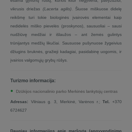
esama gyvūnų rūšių, kurios kitur negyvena, pavyzdžiui,
vikrusis driežas
(Lacerta agilis)
. Šiuose miškuose didelę
reikšmę turi tokie biologinės įvairovės elementai kaip
nedidelės miško pievelės (proskynos), sausuoliai – sausi
nudžiūvę medžiai ir išlaužos – ant žemės gulintys
trūnijantys medžių likučiai. Sausuose pušynuose žygeivius
džiugins bruknės, gražieji kadagiai, pasidabinę uogomis, ir
įvairios valgomųjų grybų rūšys.
Turizmo informacija:
Dzūkijos nacionalinio parko Merkinės lankytojų centras
Adresas:
Vilniaus g. 3, Merkinė, Varėnos r.;
Tel.
+370
6724627
Daugiau informacijos apie maršrutą (apgyvendinimo