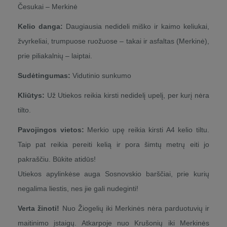
Česukai – Merkinė
Kelio danga:
Daugiausia nedideli miško ir kaimo keliukai,
žvyrkeliai, trumpuose ruožuose – takai ir asfaltas (Merkinė),
prie piliakalnių – laiptai.
Sudėtingumas:
Vidutinio sunkumo
Kliūtys:
Už Utiekos reikia kirsti nedidelį upelį, per kurį nėra
tilto.
Pavojingos vietos:
Merkio upę reikia kirsti A4 kelio tiltu.
Taip pat reikia pereiti kelią ir pora šimtų metrų eiti jo
pakraščiu. Būkite atidūs!
Utiekos apylinkėse auga Sosnovskio barščiai, prie kurių
negalima liestis, nes jie gali nudeginti!
Verta žinoti!
Nuo Žiogelių iki Merkinės nėra parduotuvių ir
maitinimo įstaigų. Atkarpoje nuo Krušonių iki Merkinės