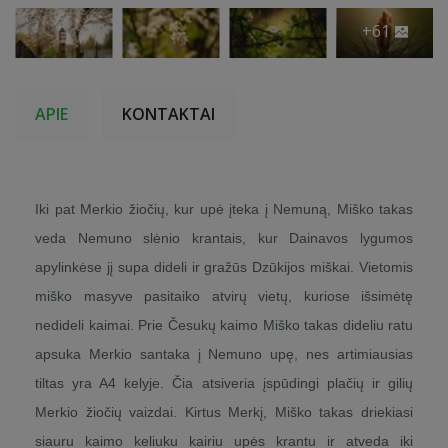
+61
APIE
KONTAKTAI
Iki pat Merkio žiočių, kur upė įteka į Nemuną, Miško takas
veda Nemuno slėnio krantais, kur Dainavos lygumos
apylinkėse jį supa dideli ir gražūs Dzūkijos miškai. Vietomis
miško masyve pasitaiko atvirų vietų, kuriose išsimėtę
nedideli kaimai. Prie Česukų kaimo Miško takas dideliu ratu
apsuka Merkio santaka į Nemuno upę, nes artimiausias
tiltas yra A4 kelyje. Čia atsiveria įspūdingi plačių ir gilių
Merkio žiočių vaizdai. Kirtus Merkį, Miško takas driekiasi
siauru kaimo keliuku kairiu upės krantu ir atveda iki