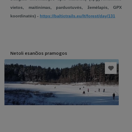
vietos, maitinimas, parduotuvės, žemėlapis, GPX
koordinatės) -
https://baltictrails.eu/lt/forest/day/131
Netoli esančios pramogos