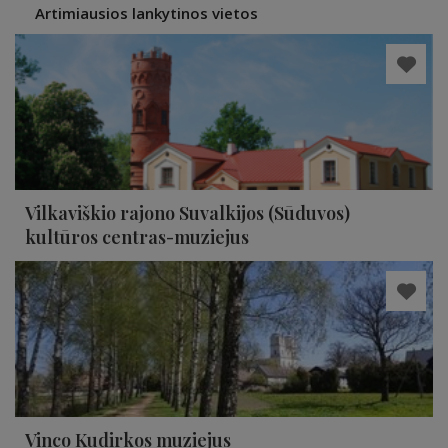
Artimiausios lankytinos vietos
Vilkaviškio rajono Suvalkijos (Sūduvos)
kultūros centras-muziejus
Vinco Kudirkos muziejus