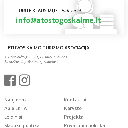
TURITE KLAUSIMŲ?
Padėsime!
info@atostogoskaime.lt
LIETUVOS KAIMO TURIZMO ASOCIACIJA
K. Donelaičio g. 2-201, LT-44213 Kaunas
El. paštas:
info@atostogoskaime.lt
Naujienos
Kontaktai
Apie LKTA
Narystė
Leidiniai
Projektai
Slapukų politika
Privatumo politika