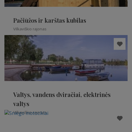
Pačiūžos ir karštas kubilas
Vilkaviškio rajonas
Valtys, vandens dviračiai, elektrinės
valtys
Vilkaviškio rajonas