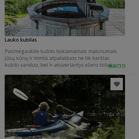
Lauko kubilas
Pasimėgaukite kubilo teikiamamais malonumais.
Jūsų kūną ir mintis atpalaiduos ne tik karštas
kubilo vanduo, bet ir atsiveriantys ežero toliai.
SKAITYTI