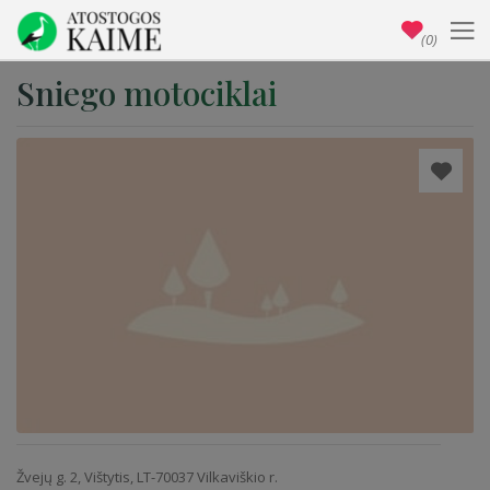
(0)
Sniego motociklai
Žvejų g. 2, Vištytis, LT-70037 Vilkaviškio r.