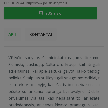
+37068679344
http://www.poilsisvistytyje.lt
SUSISIEKTI
APIE
KONTAKTAI
Vištyčio sodybos šeimininkai ras Jums tinkamų
žiemiškų paslaugų. Šaltu oru kraują kaitinti gali
adrenalinas, kai apie šaltuką galvoti laiko tiesiog
nelieka. Šitaip Jus sušildyti gali sniego motociklai, t
ik turėkite omenyje, kad šaltis bus nebaisus, jei
būsite su tinkama apranga bei avalyne. Didelis
privalumas yra tas, kad nepaisant to, ar esate
pradedantysis, ar senas žiemos pramogų vilkas,