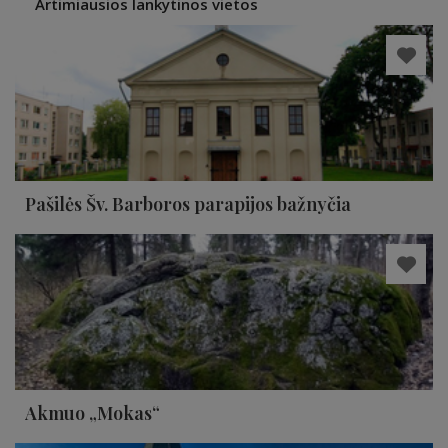
Artimiausios lankytinos vietos
Pašilės Šv. Barboros parapijos bažnyčia
Akmuo „Mokas“