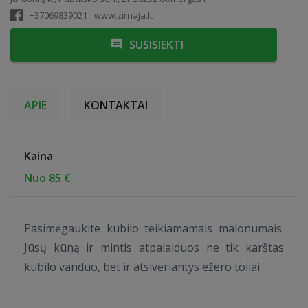
+37069839021
www.zirnaja.lt
SUSISIEKTI
APIE
KONTAKTAI
Kaina
Nuo 85 €
Pasimėgaukite kubilo teikiamamais malonumais.
Jūsų kūną ir mintis atpalaiduos ne tik karštas
kubilo vanduo, bet ir atsiveriantys ežero toliai.