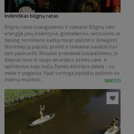
Indėniškas būgnų ratas
Būgnų ratas suaugusiems ir vaikams Būgnų rato
energija jūsų kolektyvui, gimtadieniui, vestuvėms ar
tiesiog norintiems kažką naujo pažinti ir išmėginti.
Norintieji ją pajusti, priimti ir tinkamai naudoti turi
tam pasiruošti. Ritualas prasideda susipažinimu. Jo
dalyviai tarsi iš naujo atranda ir priima save ir
aplinkinius kaip mažą Žemės kūrinijos dalelę – su
meile ir pagarba. Ypač turtinga įspūdžių pažintis su
indėnų muzikos...
SKAITYTI