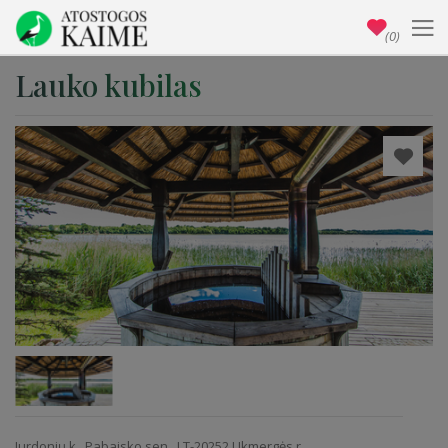
(0)
Lauko kubilas
Jurdonių k., Pabaisko sen., LT-20252 Ukmergės r.