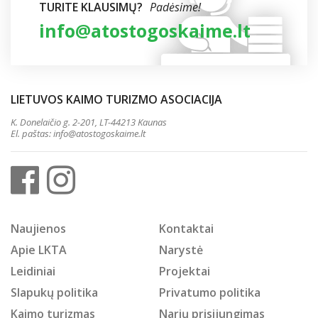
TURITE KLAUSIMŲ?
Padėsime!
info@atostogoskaime.lt
LIETUVOS KAIMO TURIZMO ASOCIACIJA
K. Donelaičio g. 2-201, LT-44213 Kaunas
El. paštas:
info@atostogoskaime.lt
Naujienos
Kontaktai
Apie LKTA
Narystė
Leidiniai
Projektai
Slapukų politika
Privatumo politika
Kaimo turizmas
Narių prisijungimas