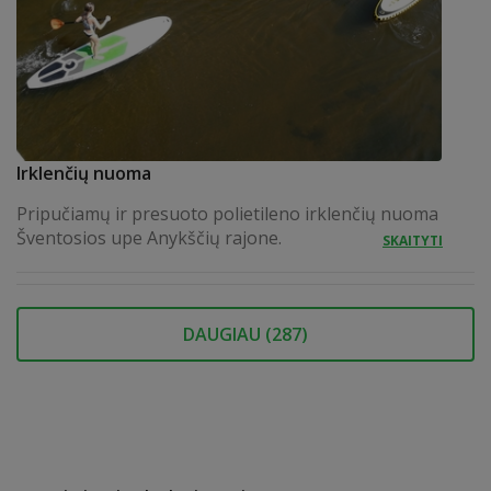
Irklenčių nuoma
Pripučiamų ir presuoto polietileno irklenčių nuoma
Šventosios upe Anykščių rajone.
SKAITYTI
DAUGIAU (
287
)