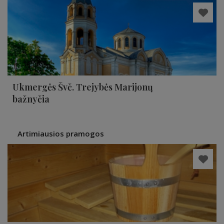
Ukmergės Švč. Trejybės Marijonų
bažnyčia
Artimiausios pramogos