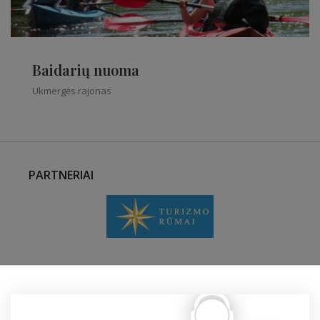
Baidarių nuoma
Ukmergės rajonas
PARTNERIAI