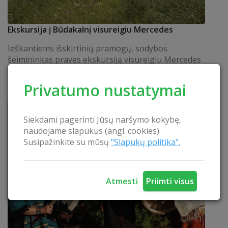
Ekskursija į Būdakalnį visureigiu Mercedes
Ieškantiems išskirtinių pramogų, sodybos
šeimininkas praves ekskursiją visureigiu Mercedes
Geländewagen Būdakalnyje - vienoje aukščiausių
kalvų Lietuvoje.
SKAITYTI
Privatumo nustatymai
Siekdami pagerinti Jūsų naršymo kokybę,
naudojame slapukus (angl. cookies).
Susipažinkite su mūsų
"Slapukų politika".
Atmesti
Priimti visus