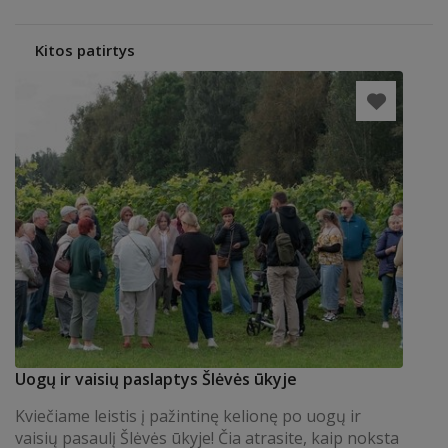
Kitos patirtys
Uogų ir vaisių paslaptys Šlėvės ūkyje
Kviečiame leistis į pažintinę kelionę po uogų ir
vaisių pasaulį Šlėvės ūkyje! Čia atrasite, kaip noksta