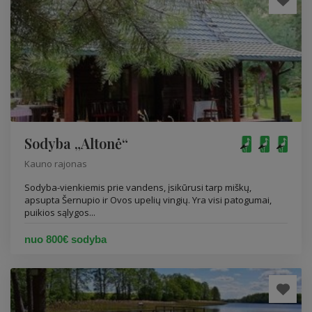
Sodyba „Altonė“
Kauno rajonas
Sodyba-vienkiemis prie vandens, įsikūrusi tarp miškų,
apsupta Šernupio ir Ovos upelių vingių. Yra visi patogumai,
puikios sąlygos...
nuo 800€ sodyba