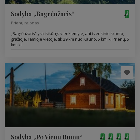
Sodyba „Bagrėnžaris“
Prienų rajonas
„Bagrėnžaris“ yra įsikūręs vienkiemyje, ant tvenkinio kranto,
gražioje, ramioje vietoje, tik 29 km nuo Kauno, 5 km iki Prienų, 5
km iki...
Sodyba „Po Vienu Rūmu“