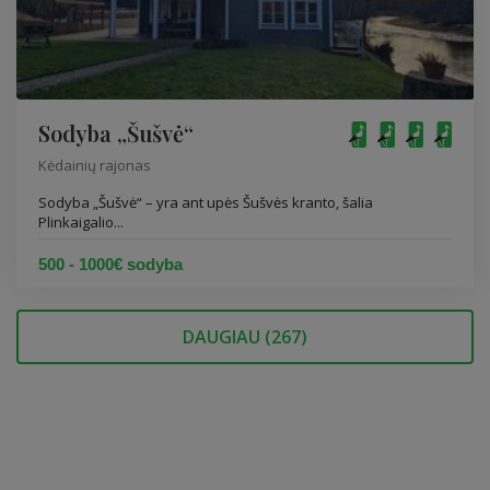
Sodyba „Šušvė“
Kėdainių rajonas
Sodyba „Šušvė“ – yra ant upės Šušvės kranto, šalia
Plinkaigalio...
500 - 1000€ sodyba
DAUGIAU (
267
)