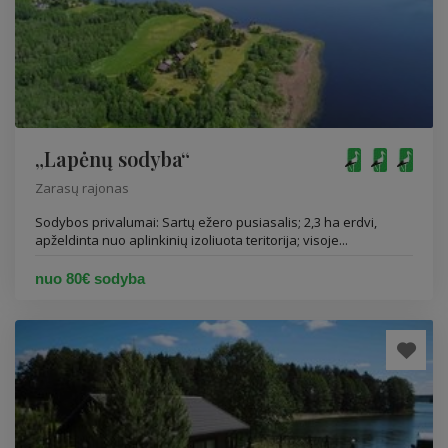
„Lapėnų sodyba“
Zarasų rajonas
Sodybos privalumai: Sartų ežero pusiasalis; 2,3 ha erdvi,
apželdinta nuo aplinkinių izoliuota teritorija; visoje...
nuo 80€ sodyba