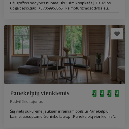
Dėl gražios sodybos nuomai iki 18žm kreipkitės į Dzūkijos
uogą tiesiogiai: +37069963565 kaimoturizmosodyba.eu...
Panekelpių vienkiemis
Radviliškio rajonas
Šią vietą sukūrėme jaukiam ir ramiam poilsiui Panekelpių
kaime, apsuptame ūkininko laukų. „Panekelpių vienkiemis“...