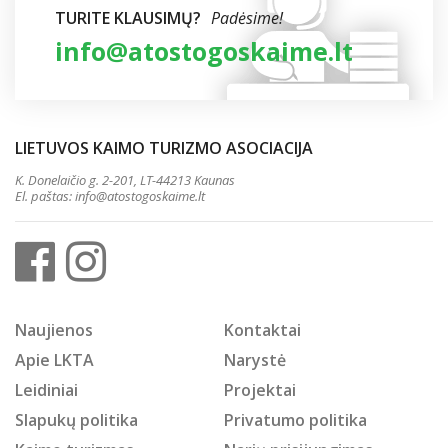
TURITE KLAUSIMŲ?
Padėsime!
info@atostogoskaime.lt
LIETUVOS KAIMO TURIZMO ASOCIACIJA
K. Donelaičio g. 2-201, LT-44213 Kaunas
El. paštas:
info@atostogoskaime.lt
Naujienos
Kontaktai
Apie LKTA
Narystė
Leidiniai
Projektai
Slapukų politika
Privatumo politika