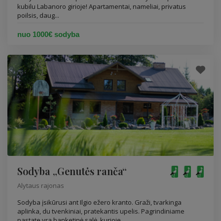
kubilu Labanoro girioje! Apartamentai, nameliai, privatus
poilsis, daug...
nuo 1000€ sodyba
Sodyba „Genutės ranča“
Alytaus rajonas
Sodyba įsikūrusi ant Ilgio ežero kranto. Graži, tvarkinga
aplinka, du tvenkiniai, pratekantis upelis. Pagrindiniame
pastate yra banketinė salė, kurioje...