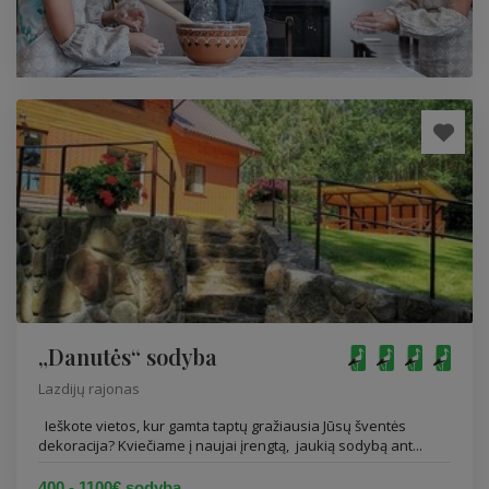
„Danutės“ sodyba
Lazdijų rajonas
Ieškote vietos, kur gamta taptų gražiausia Jūsų šventės
dekoracija? Kviečiame į naujai įrengtą, jaukią sodybą ant...
400 - 1100€ sodyba