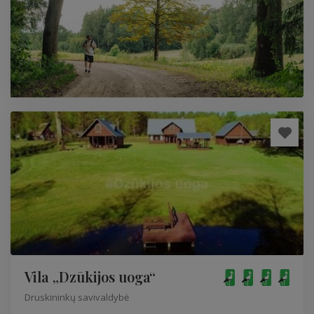
Vila „Dzūkijos uoga“
Druskininkų savivaldybė