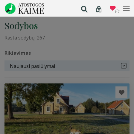
(0)
Sodybos
Rasta sodybų:
267
Rikiavimas
Naujausi pasiūlymai