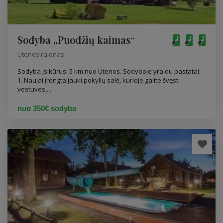
Sodyba „Puodžių kaimas“
Utenos rajonas
Sodyba įsikūrusi 5 km nuo Utenos. Sodyboje yra du pastatai:
1. Naujai įrengta jauki pokylių salė, kurioje galite švęsti
vestuves,...
nuo 350€ sodyba