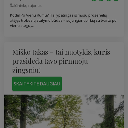
Šalčininkų rajonas
Kodėl Po Vienu Rūmu?! Tai ypatingas iš mūsų prosenelių
atėjęs trobesių statymo būdas – sujungiant pirkią su tvartu po
vienu stogu,...
Miško takas – tai nuotykis, kuris
prasideda tavo pirmuoju
žingsniu!
SKAITYKITE DAUGIAU