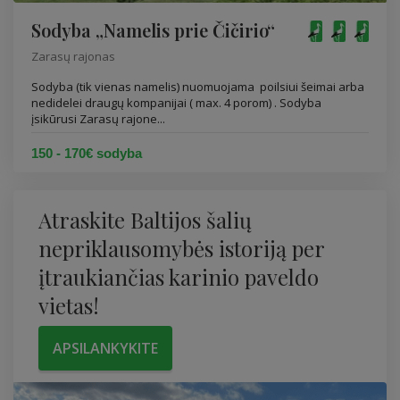
Sodyba „Namelis prie Čičirio“
Zarasų rajonas
Sodyba (tik vienas namelis) nuomuojama poilsiui šeimai arba
nedidelei draugų kompanijai ( max. 4 porom) . Sodyba
įsikūrusi Zarasų rajone...
150 - 170€ sodyba
Atraskite Baltijos šalių
nepriklausomybės istoriją per
įtraukiančias karinio paveldo
vietas!
APSILANKYKITE