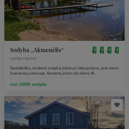
Sodyba „Akmenėlis“
Lazdijų rajonas
Šiuolaikiška, moderni sodyba įsikūrusi šalia pušyno, prie vieno
švariausių Lietuvoje, Akmenių ežero (iki ežero 45...
nuo 1000€ sodyba