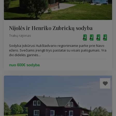
Nijolės ir Henriko Zubrickų sodyba
Trakų rajonas
Sodyba įsikūrusi Aukštadvario regioniniame parke prie Navo
ežero. Svečiams įrengti trys pastatai su visais patogumais. Yra
dvi didelės garinės...
nuo 600€ sodyba