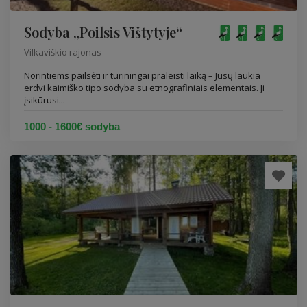
Sodyba „Poilsis Vištytyje“
Vilkaviškio rajonas
Norintiems pailsėti ir turiningai praleisti laiką – Jūsų laukia
erdvi kaimiško tipo sodyba su etnografiniais elementais. Ji
įsikūrusi...
1000 - 1600€ sodyba