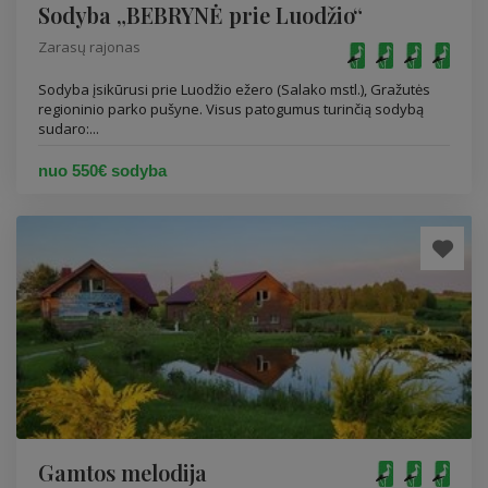
Sodyba „BEBRYNĖ prie Luodžio“
Zarasų rajonas
Sodyba įsikūrusi prie Luodžio ežero (Salako mstl.), Gražutės
regioninio parko pušyne. Visus patogumus turinčią sodybą
sudaro:...
nuo 550€ sodyba
Gamtos melodija