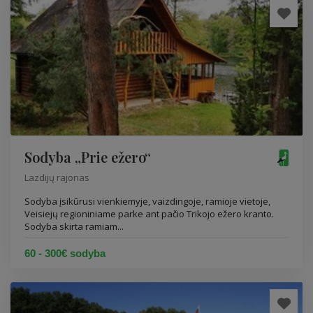
Sodyba „Prie ežero“
Lazdijų rajonas
Sodyba įsikūrusi vienkiemyje, vaizdingoje, ramioje vietoje,
Veisiejų regioniniame parke ant pačio Trikojo ežero kranto.
Sodyba skirta ramiam...
60 - 300€ sodyba