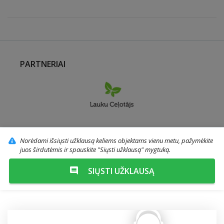
PARTNERIAI
Norėdami išsiųsti užklausą keliems objektams vienu metu, pažymėkite
juos širdutėmis ir spauskite "Siųsti užklausą" mygtuką.
SIŲSTI UŽKLAUSĄ