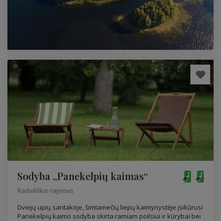
Sodyba „Panekelpių kaimas“
Radviliškio rajonas
Dviejų upių santakoje, šimtamečių liepų kaimynystėje įsikūrusi
Panekelpių kaimo sodyba skirta ramiam poilsiui ir kūrybai bei