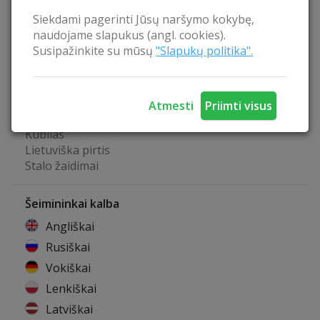
Žiemos sporto inventorius
Siekdami pagerinti Jūsų naršymo kokybę,
Pavėsinė
naudojame slapukus (angl. cookies).
Belaidis internetas
Susipažinkite su mūsų
"Slapukų politika".
Pusryčių paslauga
Baseinas patalpoje
Galimybė išsiskalbti rūbus
Biliardas
Atmesti
Priimti visus
Stalo tenisas
Kubilas
Lietuviška pirtis
Stalo žaidimai
Šeimininkai kalba
Angliškai
Rusiškai
Vokiškai
Lenkiškai
Latviškai