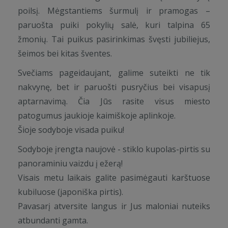
poilsį. Mėgstantiems šurmulį ir pramogas –
paruošta puiki pokylių salė, kuri talpina 65
žmonių. Tai puikus pasirinkimas švęsti jubiliejus,
šeimos bei kitas šventes.
Svečiams pageidaujant, galime suteikti ne tik
nakvynę, bet ir paruošti pusryčius bei visapusį
aptarnavimą. Čia Jūs rasite visus miesto
patogumus jaukioje kaimiškoje aplinkoje.
Šioje sodyboje visada puiku!
Sodyboje įrengta naujovė - stiklo kupolas-pirtis su
panoraminiu vaizdu į ežerą!
Visais metu laikais galite pasimėgauti karštuose
kubiluose (japoniška pirtis).
Pavasarį atversite langus ir Jus maloniai nuteiks
atbundanti gamta.