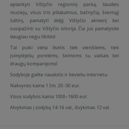
aplankyti Vištyčio regioninį parką, liaudies
muziejų, visus tris piliakalnius, bažnyčią, šventąjį
šaltinį, pamatyti didįjį Vištyčio akmenį bei
susipažinti su Vištyčio istorija. Čia jus pamatysite
daugiau negu tikitės!
Tai puiki vieta ilsėtis tiek vienišiems, tiek
įsimylėjelių porelėms, šeimoms su vaikais bei
draugų kompanijoms!
Sodyboje galite naudotis ir bevieliu internetu.
Nakvynės kaina 1 žm. 20–30 eur.
Visos sodybos kaina 1000–1600 eur.
Atvykimas į sodybą 14-16 val., išvykimas 12 val.