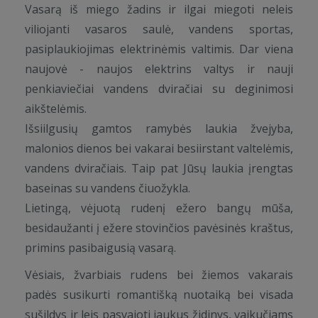
Vasarą iš miego žadins ir ilgai miegoti neleis
viliojanti vasaros saulė, vandens sportas,
pasiplaukiojimas elektrinėmis valtimis. Dar viena
naujovė - naujos elektrins valtys ir nauji
penkiaviečiai vandens dviračiai su deginimosi
aikštelėmis.
Išsiilgusių gamtos ramybės laukia žvejyba,
malonios dienos bei vakarai besiirstant valtelėmis,
vandens dviračiais. Taip pat Jūsų laukia įrengtas
baseinas su vandens čiuožykla.
Lietingą, vėjuotą rudenį ežero bangų mūša,
besidaužanti į ežere stovinčios pavėsinės kraštus,
primins pasibaigusią vasarą.
Vėsiais, žvarbiais rudens bei žiemos vakarais
padės susikurti romantišką nuotaiką bei visada
sušildys ir leis pasvajoti jaukus židinys, vaikučiams