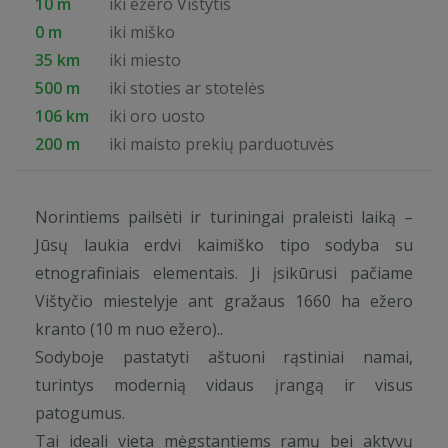
10 m
iki ežero Vištytis
0 m
iki miško
35 km
iki miesto
500 m
iki stoties ar stotelės
106 km
iki oro uosto
200 m
iki maisto prekių parduotuvės
Norintiems pailsėti ir turiningai praleisti laiką –
Jūsų laukia erdvi kaimiško tipo sodyba su
etnografiniais elementais. Ji įsikūrusi pačiame
Vištyčio miestelyje ant gražaus 1660 ha ežero
kranto (10 m nuo ežero)..
Sodyboje pastatyti aštuoni rąstiniai namai,
turintys modernią vidaus įrangą ir visus
patogumus.
Tai ideali vieta mėgstantiems ramų bei aktyvų