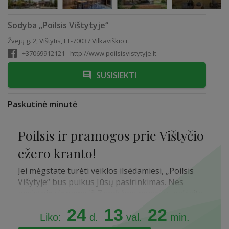
Sodyba „Poilsis Vištytyje“
Žvejų g. 2, Vištytis, LT-70037 Vilkaviškio r.
+37069912121
http://www.poilsisvistytyje.lt
SUSISIEKTI
Paskutinė minutė
Poilsis ir pramogos prie Vištyčio
ežero kranto!
Jei mėgstate turėti veiklos ilsėdamiesi, „Poilsis
Višytyje“ bus puikus Jūsų pasirinkimas. Nes
apsistoję viename iš 7 sodybos namelių, galėsite
naudotis visomis šiomis pramogomis nemokamai:
24
13
22
Liko:
d.
val.
min.
Šildomas lauko baseinas