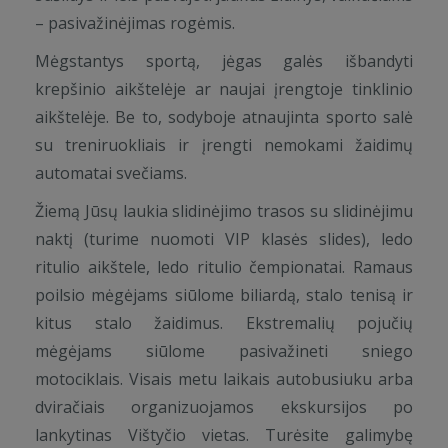
– pasivažinėjimas rogėmis.
Mėgstantys sportą, jėgas galės išbandyti
krepšinio aikštelėje ar naujai įrengtoje tinklinio
aikštelėje. Be to, sodyboje atnaujinta sporto salė
su treniruokliais ir įrengti nemokami žaidimų
automatai svečiams.
Žiemą Jūsų laukia slidinėjimo trasos su slidinėjimu
naktį (turime nuomoti VIP klasės slides), ledo
ritulio aikštele, ledo ritulio čempionatai. Ramaus
poilsio mėgėjams siūlome biliardą, stalo tenisą ir
kitus stalo žaidimus. Ekstremalių pojučių
mėgėjams siūlome pasivažineti sniego
motociklais. Visais metu laikais autobusiuku arba
dviračiais organizuojamos ekskursijos po
lankytinas Vištyčio vietas. Turėsite galimybę