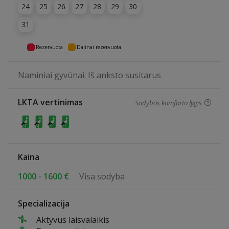
24
25
26
27
28
29
30
31
Rezervuota
Dalinai rezervuota
Naminiai gyvūnai: Iš anksto susitarus
LKTA vertinimas
Sodybos komforto lygis
Kaina
1000 - 1600 €
Visa sodyba
Specializacija
Aktyvus laisvalaikis