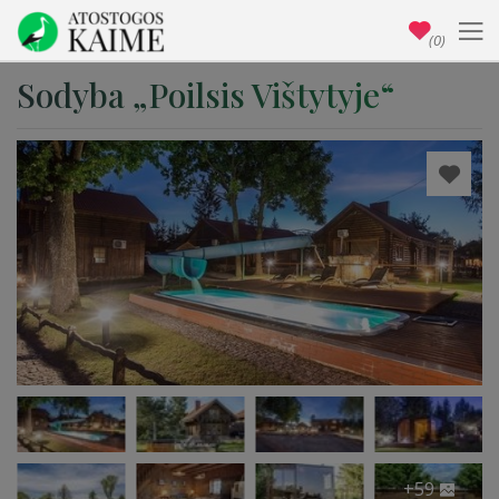
(0)
Sodyba „Poilsis Vištytyje“
+59