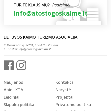
TURITE KLAUSIMŲ?
Padėsime!
info@atostogoskaime.lt
LIETUVOS KAIMO TURIZMO ASOCIACIJA
K. Donelaičio g. 2-201, LT-44213 Kaunas
El. paštas:
info@atostogoskaime.lt
Naujienos
Kontaktai
Apie LKTA
Narystė
Leidiniai
Projektai
Slapukų politika
Privatumo politika