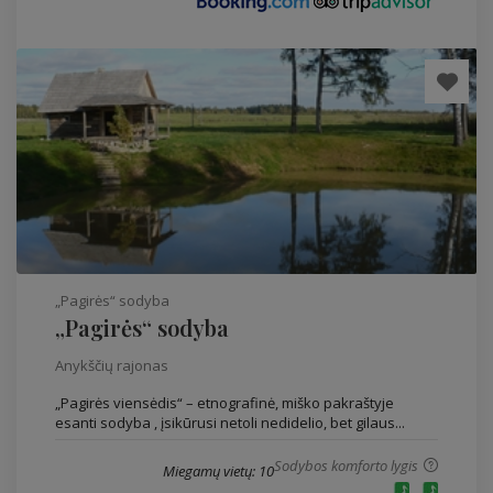
„Pagirės“ sodyba
„Pagirės“ sodyba
Anykščių rajonas
„Pagirės viensėdis“ – etnografinė, miško pakraštyje
esanti sodyba , įsikūrusi netoli nedidelio, bet gilaus...
Sodybos komforto lygis
Miegamų vietų: 10