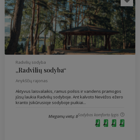
Radvilių sodyba
„Radvilių sodyba“
Anykščių rajonas
Aktyvus laisvalaikis, ramus poilsis ir vandens pramogos
jūsų laukia Radvilių sodyboje. Ant kalvoto Nevėžos ežero
kranto įsikūrusioje sodyboje puikiai...
Sodybos komforto lygis
Miegamų vietų: 8