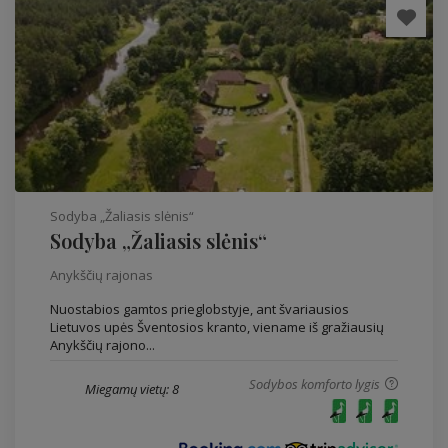
Sodyba „Žaliasis slėnis“
Sodyba „Žaliasis slėnis“
Anykščių rajonas
Nuostabios gamtos prieglobstyje, ant švariausios
Lietuvos upės Šventosios kranto, viename iš gražiausių
Anykščių rajono...
Sodybos komforto lygis
Miegamų vietų: 8