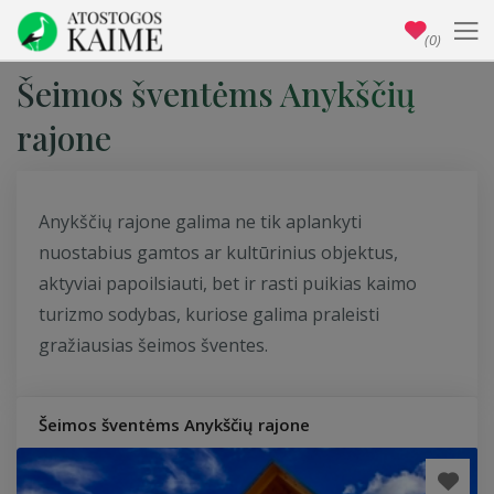
(0)
Šeimos šventėms Anykščių
rajone
Anykščių rajone galima ne tik aplankyti
nuostabius gamtos ar kultūrinius objektus,
aktyviai papoilsiauti, bet ir rasti puikias kaimo
turizmo sodybas, kuriose galima praleisti
gražiausias šeimos šventes.
Šeimos šventėms Anykščių rajone