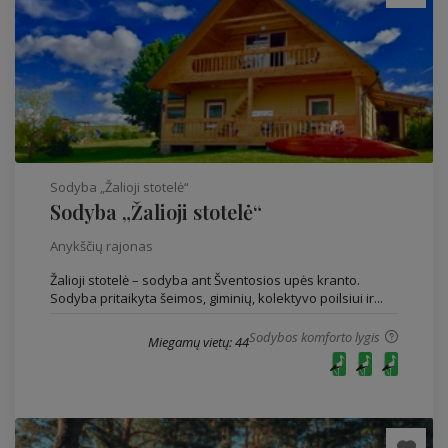
Sodyba „Žalioji stotelė“
Sodyba „Žalioji stotelė“
Anykščių rajonas
Žalioji stotelė – sodyba ant Šventosios upės kranto.
Sodyba pritaikyta šeimos, giminių, kolektyvo poilsiui ir...
Sodybos komforto lygis
Miegamų vietų: 44