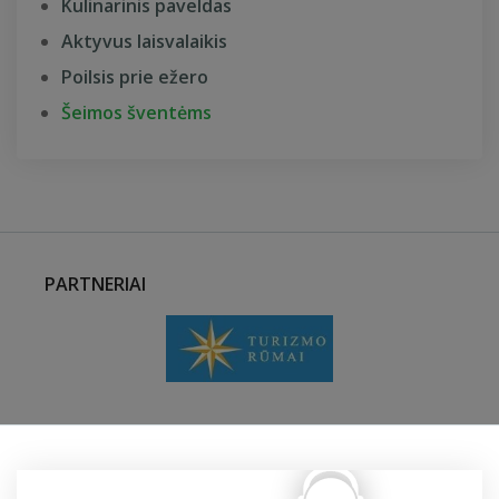
Kulinarinis paveldas
Aktyvus laisvalaikis
Poilsis prie ežero
Šeimos šventėms
PARTNERIAI