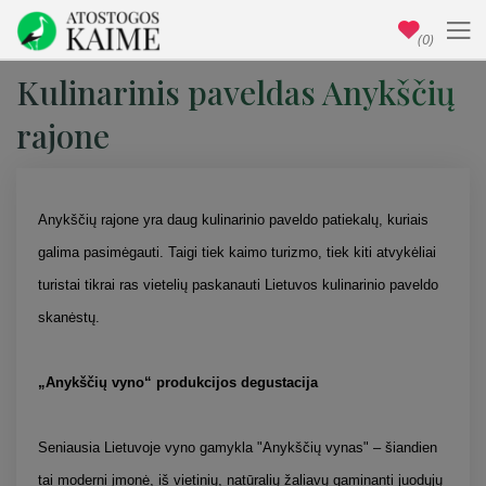
(0)
Kulinarinis paveldas Anykščių
rajone
Anykščių rajone yra daug kulinarinio paveldo patiekalų, kuriais
galima pasimėgauti. Taigi tiek kaimo turizmo, tiek kiti atvykėliai
turistai tikrai ras vietelių paskanauti Lietuvos kulinarinio paveldo
skanėstų.
„Anykščių vyno“ produkcijos degustacija
Seniausia Lietuvoje vyno gamykla "Anykščių vynas" – šiandien
tai moderni įmonė, iš vietinių, natūralių žaliavų gaminanti juodųjų