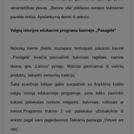
ukrainietiškas plovas. „Barono vila“ priklauso europos kulinarinio
paveldo tinklui. Apsilankymą derinti iš anksto.
Valgių istorijos edukacinė programa kavinėje „Pasagėlė”
Niūronių kaime (Arklio muziejaus teritorijoje) įsikūrusi kavinė
,,Pasagėlė‘‘ kviečia pasivaišinti bulviniais rageliais, namine
duona, gira, „Laimos“ pyragu. Maistas gaminamas iš vietinių
produktų, laikantis senovinių tradicijų.
Šalia esančioje klėtyje galite susipažinti su Anykščių krašto
valgių istorija edukacinėje programoje, jums teliks pasirinkti
kokiais patiekalais norėsite mėgautis: bulviniais, miltiniais ar
mėsos.Programos trukmė 2 val. patiekalus užsisakykite iš
anksto pagal savo pageidavimus.Teikiama paslauga „Virtuvė ant
ratų“.