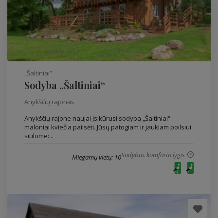
„Šaltiniai“
Sodyba „Šaltiniai“
Anykščių rajonas
Anykščių rajone naujai įsikūrusi sodyba „Šaltiniai“
maloniai kviečia pailsėti. Jūsų patogiam ir jaukiam poilsiui
siūlome:...
Sodybos komforto lygis
Miegamų vietų: 10