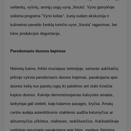
serbentų, vyšnių, aronijų uogų vyną „Voruta“. Vyno gamykloje
siūloma programa "Vyno kelias", kurią sudaro ekskursija ir
kulinarinio paveldo ženklą turinčio vyno „Voruta“ ragavimas, bei
kitos produkcijos degustacija.
Parodomasis duonos kepimas
Niūronių kaime, Arklio muziejaus teritorijoje, senovės aukštaičių
pirkioje vyksta parodomasis duonos kepimas, pasakojama apie
duonos kelią nuo pasėtų rugių iki patiektos ant stalo šviežiai
keptos duonos. Kalvėje demonstruojamas kalvystės amatas,
lankytojai gali stebėti, kaip kalamos pasagos, kryžiai. Amatų
centre audėja autentiškomis staklėmis audžia keturnyčius ar
aštuonnyčius užklotus, staltieses, rankšluosčius. Aukštaitiškoje
sodyboje pasvirnėje pasakojama apie bites, medaus išėmimą,