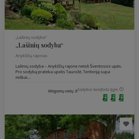
„Lašinių sodyba“
„Lašinių sodyba“
Anykščių rajonas
Lašinių sodyba – Anykščių rajone netoli Šventosios upės.
Pro sodybą prateka upelis Taurožė. Teritoriją supa
miškai....
Sodybos komforto lygis
Miegamų vietų: 8