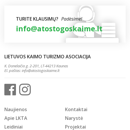
TURITE KLAUSIMŲ?
Padėsime!
info@atostogoskaime.lt
LIETUVOS KAIMO TURIZMO ASOCIACIJA
K. Donelaičio g. 2-201, LT-44213 Kaunas
El. paštas:
info@atostogoskaime.lt
Naujienos
Kontaktai
Apie LKTA
Narystė
Leidiniai
Projektai