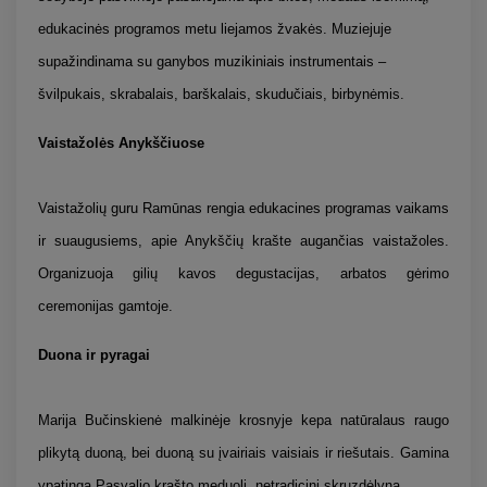
edukacinės programos metu liejamos žvakės. Muziejuje
supažindinama su ganybos muzikiniais instrumentais –
švilpukais, skrabalais, barškalais, skudučiais, birbynėmis.
Vaistažolės Anykščiuose
Vaistažolių guru Ramūnas rengia edukacines programas vaikams
ir suaugusiems, apie Anykščių krašte augančias vaistažoles.
Organizuoja gilių kavos degustacijas, arbatos gėrimo
ceremonijas gamtoje.
Duona ir pyragai
Marija Bučinskienė malkinėje krosnyje kepa natūralaus raugo
plikytą duoną, bei duoną su įvairiais vaisiais ir riešutais. Gamina
ypatingą Pasvalio krašto meduolį, netradicinį skruzdėlyną.