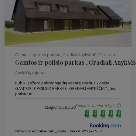
Gamtos ir poilsio parkas „Gradiali Anykščiai“ Ežero vila
Gamtos ir poilsio parkas „Gradiali Anykščia
Anykščių rajonas
Rubikių ežero pakrantėje šią vasarą svečius kviečia
GAMTOS IR POILSIO PARKAS „GRADIALI ANYKŠČIAI“. Jūsų
poilsiui ir...
Sodybos komforto lygis
Miegamų vietų: 20