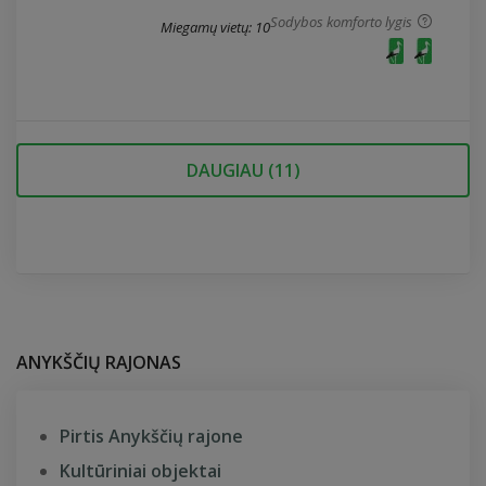
Sodybos komforto lygis
Miegamų vietų: 10
DAUGIAU (
11
)
ANYKŠČIŲ RAJONAS
Pirtis Anykščių rajone
Kultūriniai objektai