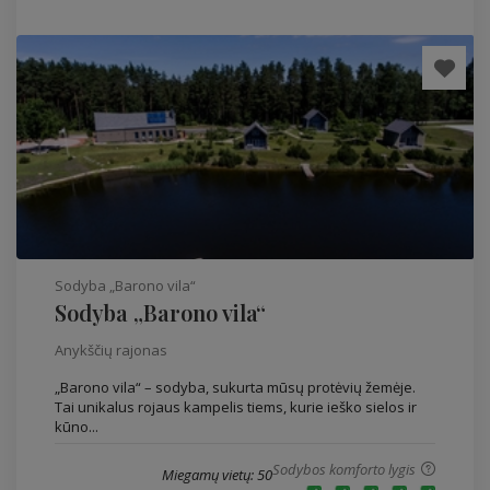
Sodyba „Barono vila“
Sodyba „Barono vila“
Anykščių rajonas
„Barono vila“ – sodyba, sukurta mūsų protėvių žemėje.
Tai unikalus rojaus kampelis tiems, kurie ieško sielos ir
kūno...
Sodybos komforto lygis
Miegamų vietų: 50