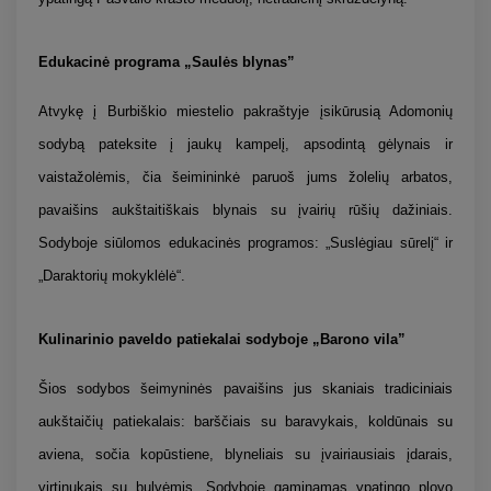
Edukacinė programa „Saulės blynas”
Atvykę į Burbiškio miestelio pakraštyje įsikūrusią Adomonių
sodybą pateksite į jaukų kampelį, apsodintą gėlynais ir
vaistažolėmis, čia šeimininkė paruoš jums žolelių arbatos,
pavaišins aukštaitiškais blynais su įvairių rūšių dažiniais.
Sodyboje siūlomos edukacinės programos: „Suslėgiau sūrelį“ ir
„Daraktorių mokyklėlė“.
Kulinarinio paveldo patiekalai sodyboje „Barono vila”
Šios sodybos šeimyninės pavaišins jus skaniais tradiciniais
aukštaičių patiekalais: barščiais su baravykais, koldūnais su
aviena, sočia kopūstiene, blyneliais su įvairiausiais įdarais,
virtinukais su bulvėmis, Sodyboje gaminamas ypatingo plovo