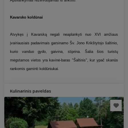
Apsilankymas rezervuojamas iš anksto.
Kavarsko koldūnai
Atvykęs į Kavarską negali neaplankyti nuo XVI amžiaus
įvairiausiais padavimais garsinamo Šv. Jono Krikštytojo šaltinio,
kurio vanduo gydo, gaivina, stiprina. Šalia šios turistų
mėgstamos vietos yra kavinė-baras "Šaltinis", kur ypač skanūs
.
rankomis gaminti koldūniukai
Kulinarinis paveldas