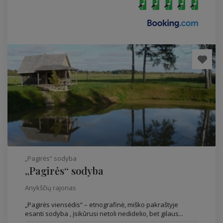
„Pagirės“ sodyba
„Pagirės“ sodyba
Anykščių rajonas
„Pagirės viensėdis“ – etnografinė, miško pakraštyje
esanti sodyba , įsikūrusi netoli nedidelio, bet gilaus...