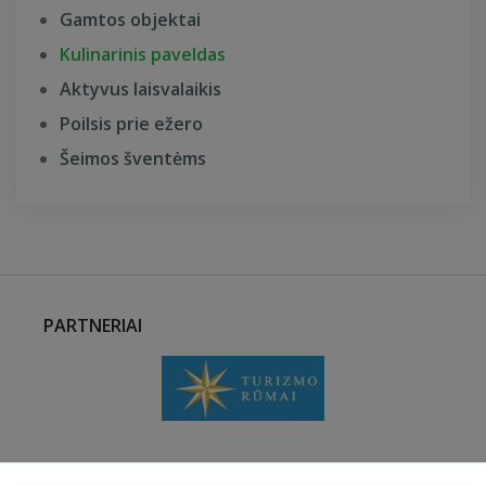
Gamtos objektai
Kulinarinis paveldas
Aktyvus laisvalaikis
Poilsis prie ežero
Šeimos šventėms
PARTNERIAI