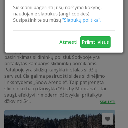
Siekdami pagerinti Jūsų naršymo kokybę,
naudojame slapukus (angl. cookies).
Susipažinkite su mūsų
"Slapukų politika".
PATOGUS POILSIS SLIDININKAMS
Atmesti
Priimti visus
Sodyba "Ignė" įsikūrusi netolis vienos didžiausių
Europoje Snow arenų, todėl tai idealus
pasirinkimas slidininkų poilsiui. Sodyboje yra
pritaikytas kambarys slidininkų poreikiams.
Patalpoje yra slidžių kabykla ir stalas slidžių
servisui. Čia galima pasiruošti slides slidinėjimo
linksmybėms „Snow Arenoje“. Taip pat įrengta
slidininkų batų džiovykla "Abs by Montana" - tai
saugi, efektyvi ir moderni džiovykla, pritaikyta
džiovinti 54...
SKAITYTI