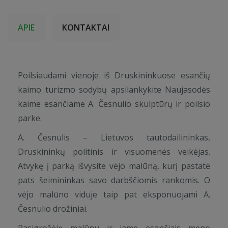
APIE
KONTAKTAI
Poilsiaudami vienoje iš Druskininkuose esančių
kaimo turizmo sodybų apsilankykite Naujasodės
kaime esančiame A. Česnulio skulptūrų ir poilsio
parke.
A. Česnulis – Lietuvos tautodailininkas,
Druskininkų politinis ir visuomenės veikėjas.
Atvykę į parką išvysite vėjo malūną, kurį pastatė
pats šeimininkas savo darbščiomis rankomis. O
vėjo malūno viduje taip pat eksponuojami A.
Česnulio drožiniai.