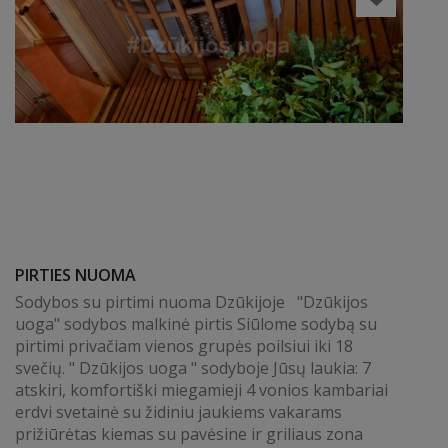
PIRTIES NUOMA
Sodybos su pirtimi nuoma Dzūkijoje "Dzūkijos
uoga" sodybos malkinė pirtis Siūlome sodybą su
pirtimi privačiam vienos grupės poilsiui iki 18
svečių. " Dzūkijos uoga " sodyboje Jūsų laukia: 7
atskiri, komfortiški miegamieji 4 vonios kambariai
erdvi svetainė su židiniu jaukiems vakarams
prižiūrėtas kiemas su pavėsine ir griliaus zona