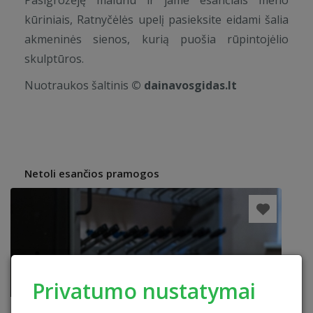
Pasigrožėję malūnu ir jame esančiais meno
kūriniais, Ratnyčėlės upelį pasieksite eidami šalia
akmeninės sienos, kurią puošia rūpintojėlio
skulptūros.
Nuotraukos šaltinis
© dainavosgidas.lt
Netoli esančios pramogos
Privatumo nustatymai