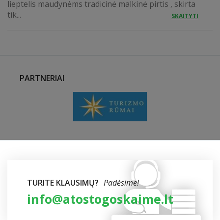
lieptelis maudynėms tradicinė malkinė pirtis , skirta
tik...
SKAITYTI
PARTNERIAI
TURITE KLAUSIMŲ?
Padėsime!
info@atostogoskaime.lt