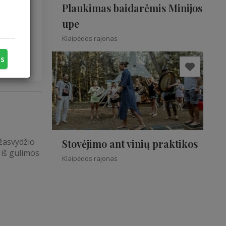
Plaukimas baidarėmis Minijos
upe
Klaipėdos rajonas
us
ažasvydžio
Stovėjimo ant vinių praktikos
 iš gulimos
Klaipėdos rajonas