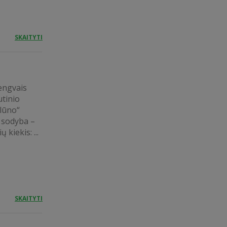
SKAITYTI
engvais
utinio
lūno“
 sodyba –
iekis: ...
SKAITYTI