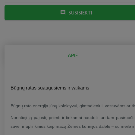
SUSISIEKTI
APIE
Būgnų ratas suaugusiems ir vaikams
Būgnų rato energija jūsų kolektyvui, gimtadieniui, vestuvėms ar tie
Norintieji ją pajusti, priimti ir tinkamai naudoti turi tam pasiruoš
save ir aplinkinius kaip mažą Žemės kūrinijos dalelę – su meile i