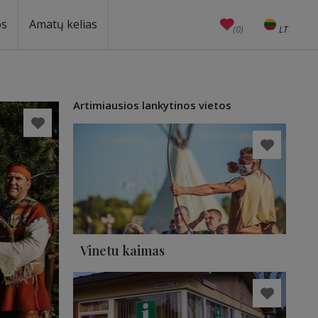
os
Amatų kelias
(0)
LT
EN
Amatai
Edukacijos
Unesco
Artimiausios lankytinos vietos
Vinetu kaimas