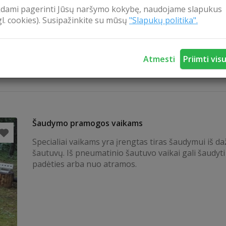
kdami pagerinti Jūsų naršymo kokybę, naudojame slapukus
gl. cookies). Susipažinkite su mūsų
"Slapukų politika".
Atmesti
Priimti vis
Šaudymo pramogos vaikams
Specialiai vaikams yra įrengtas tiras šaudymui iš d
šautuvų. Iš pneumatinio šautuvo vaikai gali šaudyti
padėties arba nuo atramos.