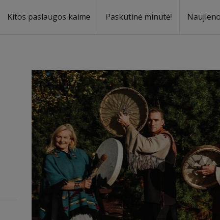
Kitos paslaugos kaime
Paskutinė minutė!
Naujien
a
oma