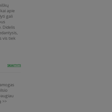
miškų
 kai apie
yti gali
bus
. Didelis
edantysis,
 vis tiek
SKAITYTI
pramogas
lsio
Daugiau
ą >>