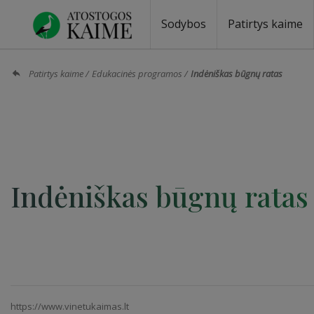
Sodybos
Patirtys kaime
Sodybos prie ežero
Sodybos vestuvėms
Sodybos poilsiui
Vilos, rezidencijos
Sodybos renginiams
Kempingai
Stovyklavietės
Pirties nuom
Baidarių nu
Patirtys kaime
Edukacinės programos
Indėniškas būgnų ratas
Indėniškas būgnų ratas
https://www.vinetukaimas.lt