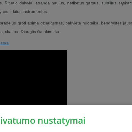
. Ritualo dalyviai atranda naujus, netikėtus garsus, subtilius sąskam
nes ir kitus instrumentus.
 pradėjus groti apima džiaugsmas, pakylėta nuotaika, bendrystės jau
s, skatina džiaugtis šia akimirka.
ratas/
rivatumo nustatymai