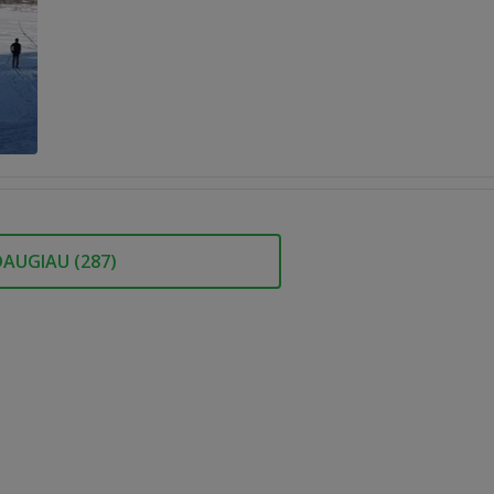
DAUGIAU (
287
)