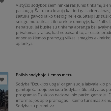
Vištyčio sodybos šeimininkai ras Jums tinkamų žie
paslaugų. Šaltu oru kraują kaitinti gali adrenalinas,
šaltuką galvoti laiko tiesiog nelieka. Šitaip Jus sušild
sniego motociklai, t ik turėkite omenyje, kad šaltis 
nebaisus, jei būsite su tinkama apranga bei avalyne
privalumas yra tas, kad nepaisant to, ar esate prad
ar senas žiemos pramogų vilkas, smagios akimirkos
aplankys.
Poilsis sodyboje žiemos metu
Sodyba "Dzūkijos uoga" organizuoja laisvalaikio 
gamtoje šaltuoju periodu Sodyba siūlo aktyvaus poi
programas Dzūkijos nacionalinio parko gamtoje. 
informacijos apie pramogas: kaimo turizmas žiem
Sodyba su pirtimi >>