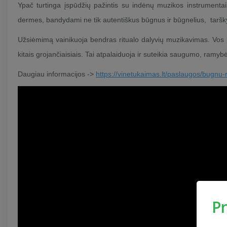
Ypač turtinga įspūdžių pažintis su indėnų muzikos instrumentais
dermes, bandydami ne tik autentiškus būgnus ir būgnelius, taršky
Užsiėmimą vainikuoja bendras ritualo dalyvių muzikavimas. Vos
kitais grojančiaisiais. Tai atpalaiduoja ir suteikia saugumo, ramybė
Daugiau informacijos ->
https://vinetukaimas.lt/paslaugos/bugnu-
P