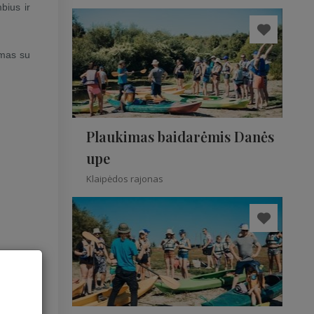
bius ir
smas su
Plaukimas baidarėmis Danės
upe
Klaipėdos rajonas