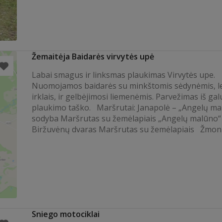
Žemaitėja Baidarės virvytės upė
Labai smagus ir linksmas plaukimas Virvytės upe.
Nuomojamos baidarės su minkštomis sėdynėmis, l
irklais, ir gelbėjimosi liemenėmis. Parvežimas iš gal
plaukimo taško. Maršrutai: Janapolė – „Angelų ma
sodyba Maršrutas su žemėlapiais „Angelų malūno“
Biržuvėnų dvaras Maršrutas su žemėlapiais Žmonių k
Sniego motociklai