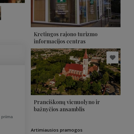
Kretingos rajono turizmo
informacijos centras
Pranciškonų vienuolyno ir
bažnyčios ansamblis
r priima
Artimiausios pramogos