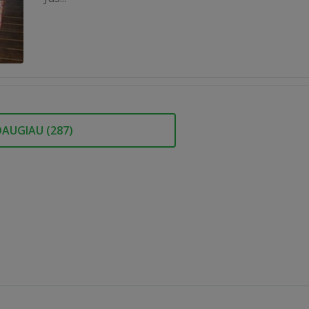
DAUGIAU (
287
)