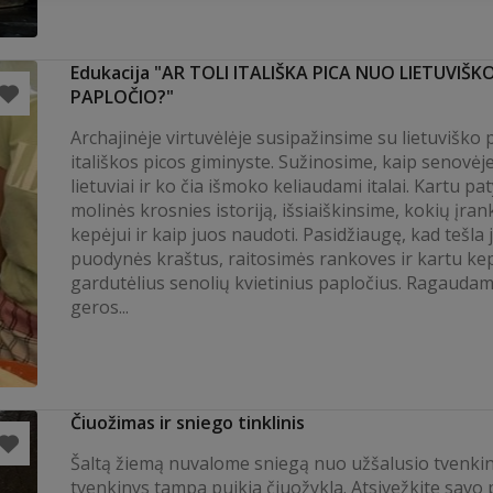
Edukacija "AR TOLI ITALIŠKA PICA NUO LIETUVIŠK
PAPLOČIO?"
Archajinėje virtuvėlėje susipažinsime su lietuviško 
itališkos picos giminyste. Sužinosime, kaip senovėj
lietuviai ir ko čia išmoko keliaudami italai. Kartu p
molinės krosnies istoriją, išsiaiškinsime, kokių įrank
kepėjui ir kaip juos naudoti. Pasidžiaugę, kad tešla 
puodynės kraštus, raitosimės rankoves ir kartu ke
gardutėlius senolių kvietinius papločius. Ragauda
geros...
Čiuožimas ir sniego tinklinis
Šaltą žiemą nuvalome sniegą nuo užšalusio tvenkin
tvenkinys tampa puikia čiuožykla. Atsivežkite savo 