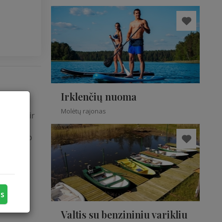
Irklenčių nuoma
Molėtų rajonas
veikatos ir
jimas
tos, kūno
ejais,
us
Valtis su benzininiu varikliu