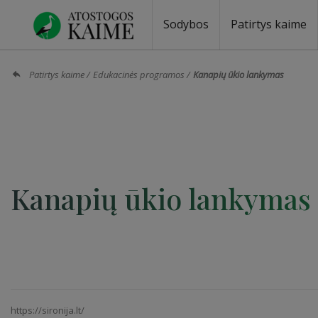
Sodybos
Patirtys kaime
Sodybos prie ežero
Sodybos vestuvėms
Sodybos poilsiui
Vilos, rezidencijos
Sodybos renginiams
Kempingai
Stovyklavietės
Pirties nuom
Baidarių nu
Patirtys kaime
Edukacinės programos
Kanapių ūkio lankymas
Kanapių ūkio lankymas
https://sironija.lt/