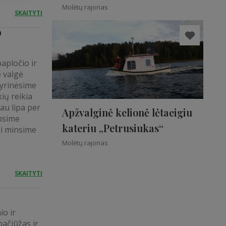
Molėtų rajonas
SKAITYTI
O
papločio ir
e valgė
atyrinėsime
ių reikia
jau lipa per
Apžvalginė kelionė lėtaeigiu
psime
kateriu „Petrusiukas“
mi minsime
Molėtų rajonas
SKAITYTI
io ir
pačiūžas ir