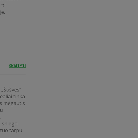
rti
je.
SKAITYTI
r „Šušvės“
aliai tinka
as mėgautis
au
k
s sniego
 tuo tarpu