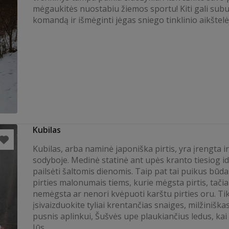
mėgaukitės nuostabiu žiemos sportu! Kiti gali subu
komandą ir išmėginti jėgas sniego tinklinio aikštelė
Kubilas
Kubilas, arba naminė japoniška pirtis, yra įrengta i
sodyboje. Medinė statinė ant upės kranto tiesiog ide
pailsėti šaltomis dienomis. Taip pat tai puikus būd
pirties malonumais tiems, kurie mėgsta pirtis, tači
nemėgsta ar nenori kvėpuoti karštu pirties oru. Ti
įsivaizduokite tyliai krentančias snaiges, milžiniška
pusnis aplinkui, Šušvės upe plaukiančius ledus, kai
Jūs...