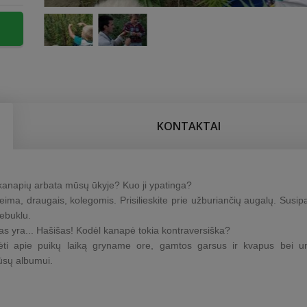
KONTAKTAI
kanapių arbata mūsų ūkyje? Kuo ji ypatinga?
eima, draugais, kolegomis. Prisilieskite prie užburiančių augalų. Susipa
ebuklu.
kas yra... Hašišas! Kodėl kanapė tokia kontraversiška?
ėti apie puikų laiką gryname ore, gamtos garsus ir kvapus bei un
ūsų albumui.