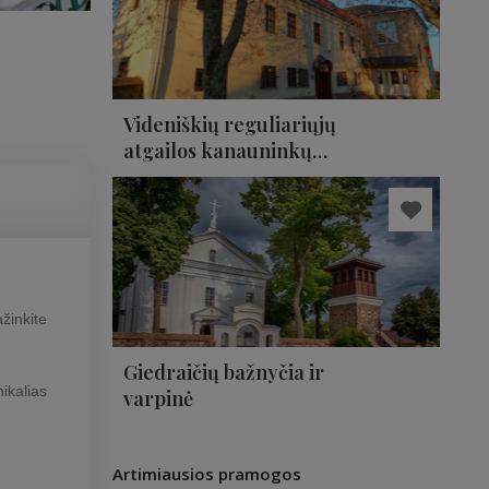
Videniškių reguliariųjų
atgailos kanauninkų
(baltųjų Augustinų)
vienuolynas ir muziejus
žinkite
Giedraičių bažnyčia ir
ikalias
varpinė
Artimiausios pramogos