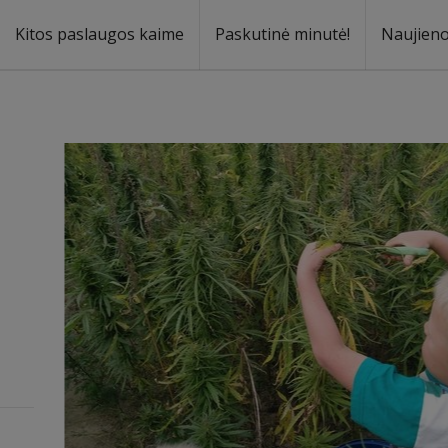
Kitos paslaugos kaime
Paskutinė minutė!
Naujien
a
oma