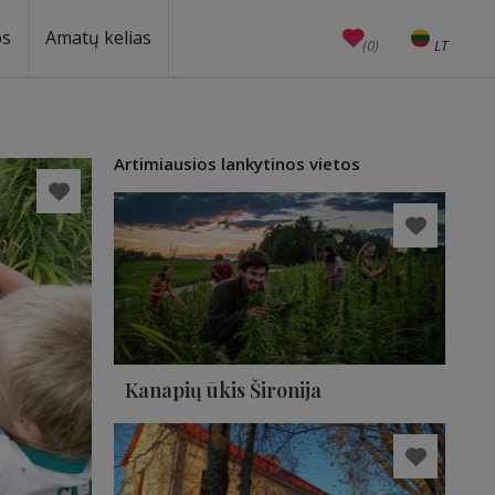
os
Amatų kelias
(0)
LT
EN
Amatai
Edukacijos
Unesco
Artimiausios lankytinos vietos
Kanapių ūkis Šironija