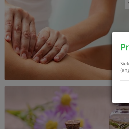
P
Sie
(an