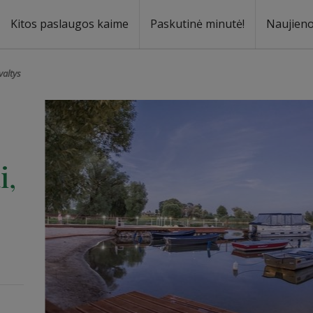
Kitos paslaugos kaime
Paskutinė minutė!
Naujien
a
oma
valtys
i,