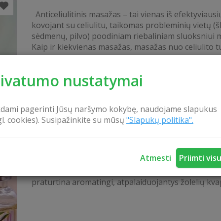
Anticeliulitinis masažas – tai vienas iš efektyviaus
kovojant su celiulitu, taikomas probleminių vietų (š
sėdmenų, pilvo) poodiniam riebaliniam sluoksniui m
Kaip ir kiekvienas masažas, masažas nuo celiulito t
ypatingus, tam tikrus judesius, kurie taikomi tik pr
šią procedūrą. Šio masažo metu yra naudojami gilūs
rivatumo nustatymai
veiksmai, kurie padeda suaktyvinti kraujotaką, šali
sankaupas, pripildo...
kdami pagerinti Jūsų naršymo kokybę, naudojame slapukus
gl. cookies). Susipažinkite su mūsų
"Slapukų politika".
Sauna su žolelių kvapais
Atmesti
Priimti vis
Pasimėgaukite pirties teikiamamais malonumais, k
praturtina aromatingi, atpalaiduojantys žolelių kva