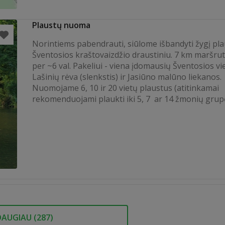
Plaustų nuoma
Norintiems pabendrauti, siūlome išbandyti žygį pl
Šventosios kraštovaizdžio draustiniu. 7 km maršrut
per ~6 val. Pakeliui - viena įdomausių Šventosios vi
Lašinių rėva (slenkstis) ir Jasiūno malūno liekanos.
Nuomojame 6, 10 ir 20 vietų plaustus (atitinkamai
rekomenduojami plaukti iki 5, 7 ar 14 žmonių grup
DAUGIAU (
287
)