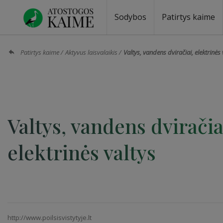
Sodybos
Patirtys kaime
Sodybos prie ežero
Sodybos vestuvėms
Sodybos poilsiui
Vilos, rezidencijos
Sodybos renginiams
Kempingai
Stovyklavietės
Pirties nuom
Baidarių nu
Patirtys kaime
Aktyvus laisvalaikis
Valtys, vandens dviračiai, elektrinės 
Valtys, vandens dviračia
elektrinės valtys
http://www.poilsisvistytyje.lt