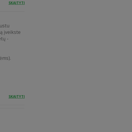
SKAITYTI
austu
ą įveikste
etų -
ėms).
SKAITYTI