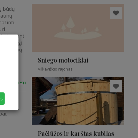
ių būdų
launų,
ažinti.
uri
aktikuojant
, ritmingi
na toksinų
Sniego motociklai
Vilkaviškio rajonas
SKAITYTI
us
uriuos
pai.
Pačiūžos ir karštas kubilas