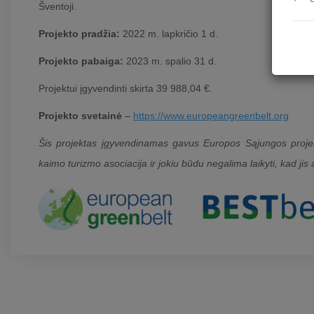
Šventoji.
Projekto pradžia:
2022 m. lapkričio 1 d.
Projekto pabaiga:
2023 m. spalio 31 d.
Projektui įgyvendinti skirta 39 988,04 €.
Projekto svetainė
–
https://www.europeangreenbelt.org
Šis projektas įgyvendinamas gavus Europos Sąjungos projekt
kaimo turizmo asociacija ir jokiu būdu negalima laikyti, kad jis