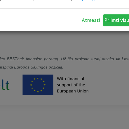
Atmesti
Priimti vis
o BESTbelt finansinę paramą. Už šio projekto turinį atsako tik Lie
 atspindi Europos Sąjungos poziciją.