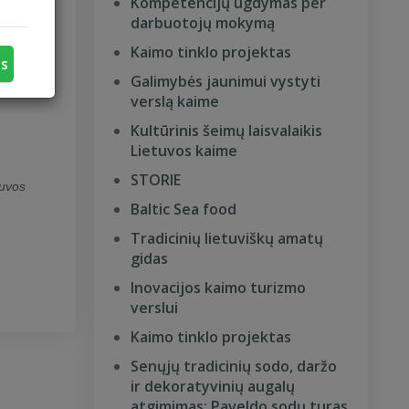
Kompetencijų ugdymas per
darbuotojų mokymą
Kaimo tinklo projektas
us
Galimybės jaunimui vystyti
verslą kaime
Kultūrinis šeimų laisvalaikis
Lietuvos kaime
STORIE
tuvos
Baltic Sea food
Tradicinių lietuviškų amatų
gidas
Inovacijos kaimo turizmo
verslui
Kaimo tinklo projektas
Senųjų tradicinių sodo, daržo
ir dekoratyvinių augalų
atgimimas: Paveldo sodų turas