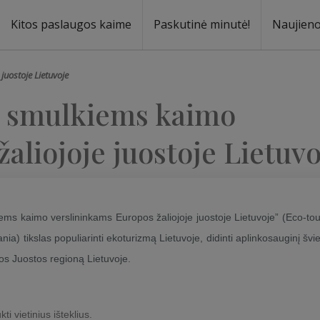
Kitos paslaugos kaime
Paskutinė minutė!
Naujien
a
oma
uostoje Lietuvoje
i smulkiems kaimo
aliojoje juostoje Lietuvo
ms kaimo verslininkams Europos žaliojoje juostoje Lietuvoje” (Eco-to
ia) tikslas populiarinti ekoturizmą Lietuvoje, didinti aplinkosauginį švi
os Juostos regioną Lietuvoje.
ti vietinius išteklius.