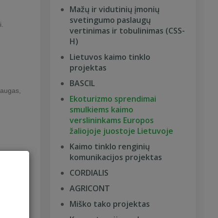
Mažų ir vidutinių įmonių
svetingumo paslaugų
i.
vertinimas ir tobulinimas (CSS-
H)
Lietuvos kaimo tinklo
projektas
BASCIL
laugas,
Ekoturizmo sprendimai
smulkiems kaimo
verslininkams Europos
žaliojoje juostoje Lietuvoje
Kaimo tinklo renginių
komunikacijos projektas
ieinama
CORDIALIS
AGRICONT
Miško tako projektas
a bei