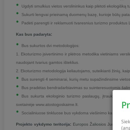
Ugdyti smulkius vietos verslininkus kaip plėtoti ekologišką t
Sukurti lengvai prieinamą duomenų bazę, kurioje būtų patalpi
Padėti parengti ir reklamuoti tvaresnius turizmo produktus L
Kas bus padaryta:
Bus sukurtos dvi metodologijos:
1. Ekoturizmo įsivertinimo ir plėtros metodika vietiniams versl
naudojant tvarius gamtos išteklius.
2. Ekoturizmo metodologija keliautojams, suteikianti žinių, kaip k
Bus surengti 4 seminarai, kurių metu supažindinsime vietos 
Bus pradėtas bendradarbiavimas su suinteresuotomis šalimis
Bus sukurta ekologinio turizmo paslaugų, įtraukiant gam
P
svetainėje www.atostogoskaime.lt.
Socialiniuose tinkluose bus vykdoma viešinimo kampanija, ski
Sie
Projekto vykdymo teritorija:
Europos Žaliosios Juostos terit
(an