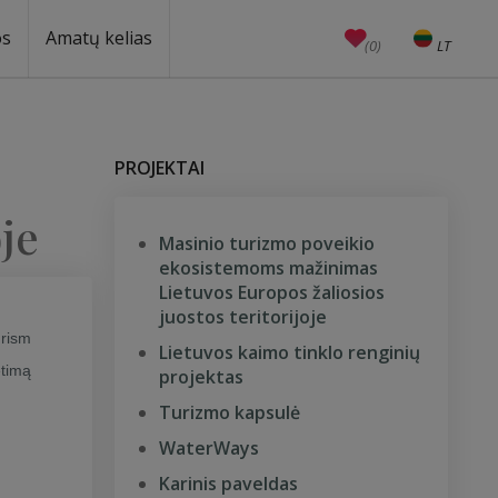
os
Amatų kelias
(0)
LT
EN
Amatai
Edukacijos
Unesco
PROJEKTAI
je
Masinio turizmo poveikio
ekosistemoms mažinimas
Lietuvos Europos žaliosios
juostos teritorijoje
urism
Lietuvos kaimo tinklo renginių
etimą
projektas
Turizmo kapsulė
WaterWays
Karinis paveldas