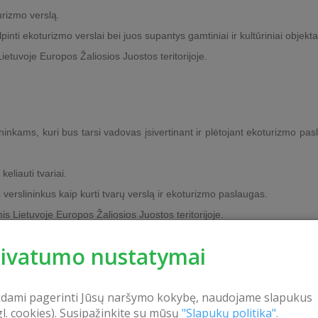
urizmo verslą.
nti ekoturizmo verslai bei juos supantys gamtiniai ir kultūriniai objekta
ietuvoje Europos Žaliosios Juostos teritorijoje.
ininkams, kuri bus tarsi vadovas įsivertinant ir plėtojant ekoturizmo pas
eliauti tvariai.
verslininkus kaip kurti tvarų verslą ir ekoturizmo paslaugas.
 Lietuvoje Europos Žaliosios Juostos teritorijoje.
tos ir kultūros objektus, duomenų bazė, kuri bus laisvai visiems pr
rivatumo nustatymai
rta populiarinti Žaliąją juostą kaip tikslinį darnaus turizmo regioną.
kdami pagerinti Jūsų naršymo kokybę, naudojame slapukus
orija Lietuvoje – Šilutės rajonas, Klaipėdos miestas ir rajonas, Palang
gl. cookies). Susipažinkite su mūsų
"Slapukų politika".