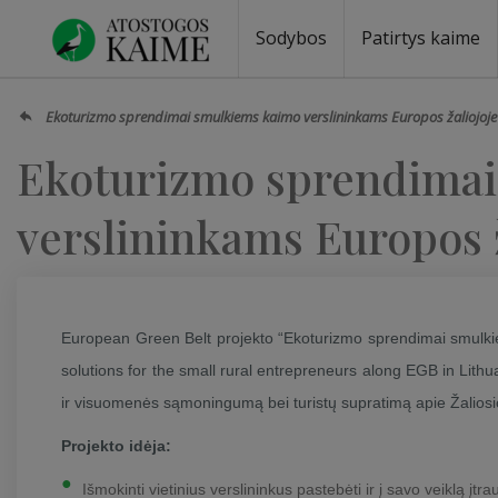
Sodybos
Patirtys kaime
Sodybos prie ežero
Sodybos vestuvėms
Sodybos poilsiui
Vilos, rezidencijos
Sodybos renginiams
Kempingai
Stovyklavietės
Pirties nuom
Baidarių nu
Ekoturizmo sprendimai smulkiems kaimo verslininkams Europos žaliojoje j
Ekoturizmo sprendima
verslininkams Europos ž
European Green Belt projekto “Ekoturizmo sprendimai smulkie
solutions for the small rural entrepreneurs along EGB in Lithuan
ir visuomenės sąmoningumą bei turistų supratimą apie Žaliosi
Projekto idėja:
Išmokinti vietinius verslininkus pastebėti ir į savo veiklą įtrauk