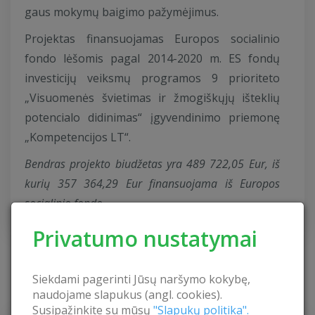
gaus mokymų baigimo pažymėjimus.
Projektas finansuojamas Europos socialinio
fondo lėšomis pagal 2014-2020 m. ES fondų
investicijų veiksmų programos 9 prioriteto
„Visuomenės švietimas ir žmogiškųjų išteklių
potencialo didinimas“ įgyvendinimo priemonę
„Kompetencijos LT“.
Bendras projekto biudžetas yra 489 722,05 Eur, iš
kurių 357 364,29 Eur finansuojama iš Europos
socialinio fondo.
Privatumo nustatymai
Siekdami pagerinti Jūsų naršymo kokybę,
PROJEKTAI
naudojame slapukus (angl. cookies).
Susipažinkite su mūsų
"Slapukų politika".