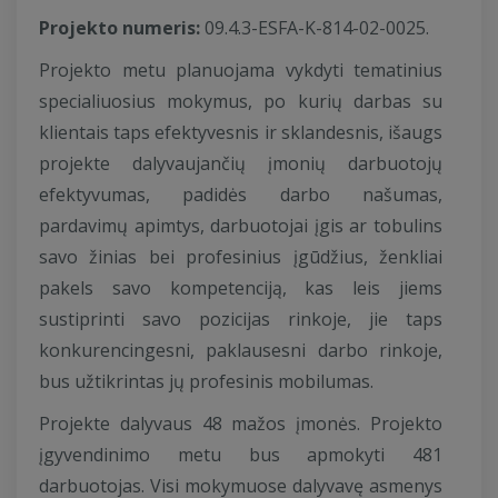
Projekto numeris:
09.4.3-ESFA-K-814-02-0025.
Projekto metu planuojama vykdyti tematinius
specialiuosius mokymus, po kurių darbas su
klientais taps efektyvesnis ir sklandesnis, išaugs
projekte dalyvaujančių įmonių darbuotojų
efektyvumas, padidės darbo našumas,
pardavimų apimtys, darbuotojai įgis ar tobulins
savo žinias bei profesinius įgūdžius, ženkliai
pakels savo kompetenciją, kas leis jiems
sustiprinti savo pozicijas rinkoje, jie taps
konkurencingesni, paklausesni darbo rinkoje,
bus užtikrintas jų profesinis mobilumas.
Projekte dalyvaus 48 mažos įmonės. Projekto
įgyvendinimo metu bus apmokyti 481
darbuotojas. Visi mokymuose dalyvavę asmenys