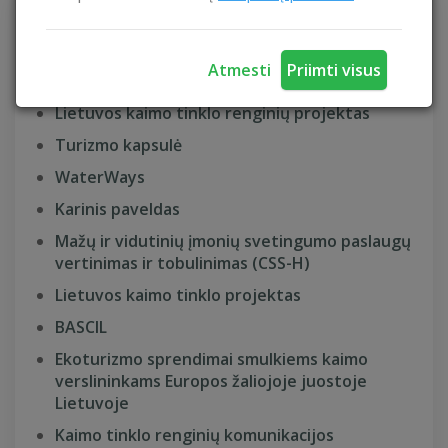
Masinio turizmo poveikio ekosistemoms
mažinimas Lietuvos Europos žaliosios juostos
Atmesti
Priimti visus
teritorijoje
Lietuvos kaimo tinklo renginių projektas
Turizmo kapsulė
WaterWays
Karinis paveldas
Mažų ir vidutinių įmonių svetingumo paslaugų
vertinimas ir tobulinimas (CSS-H)
Lietuvos kaimo tinklo projektas
BASCIL
Ekoturizmo sprendimai smulkiems kaimo
verslininkams Europos žaliojoje juostoje
Lietuvoje
Kaimo tinklo renginių komunikacijos