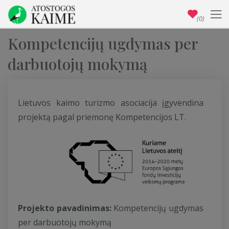
(0)
Kompetencijų ugdymas per
darbuotojų mokymą
Lietuvos kaimo turizmo asociacija įgyvendina
projektą pagal priemonę Kompetencijos LT.
Projekto pavadinimas:
Kompetencijų ugdymas
per darbuotojų mokymą