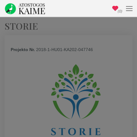
(0)
STORIE
Projekto Nr.
2018-1-HU01-KA202-047746