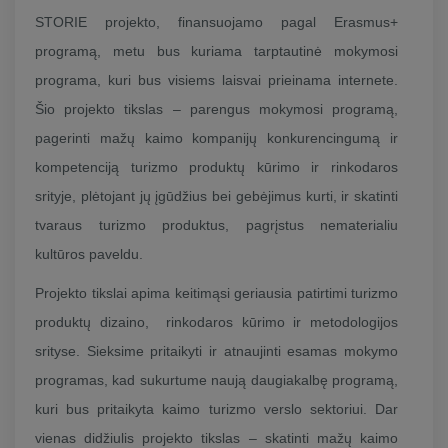
STORIE projekto, finansuojamo pagal Erasmus+
programą, metu bus kuriama tarptautinė mokymosi
programa, kuri bus visiems laisvai prieinama internete.
Šio projekto tikslas – parengus mokymosi programą,
pagerinti mažų kaimo kompanijų konkurencingumą ir
kompetenciją turizmo produktų kūrimo ir rinkodaros
srityje, plėtojant jų įgūdžius bei gebėjimus kurti, ir skatinti
tvaraus turizmo produktus, pagrįstus nematerialiu
kultūros paveldu.
Projekto tikslai apima keitimąsi geriausia patirtimi turizmo
produktų dizaino, rinkodaros kūrimo ir metodologijos
srityse. Sieksime pritaikyti ir atnaujinti esamas mokymo
programas, kad sukurtume naują daugiakalbę programą,
kuri bus pritaikyta kaimo turizmo verslo sektoriui. Dar
vienas didžiulis projekto tikslas – skatinti mažų kaimo