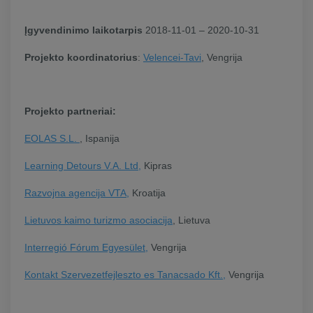
Įgyvendinimo laikotarpis
2018-11-01 – 2020-10-31
Projekto koordinatorius
:
Velencei-Tavi
, Vengrija
Projekto partneriai:
EOLAS S.L.
, Ispanija
Learning Detours V.A. Ltd,
Kipras
Razvojna agencija VTA,
Kroatija
Lietuvos kaimo turizmo asociacija
, Lietuva
Interregió Fórum Egyesület,
Vengrija
Kontakt Szervezetfejleszto es Tanacsado Kft.,
Vengrija