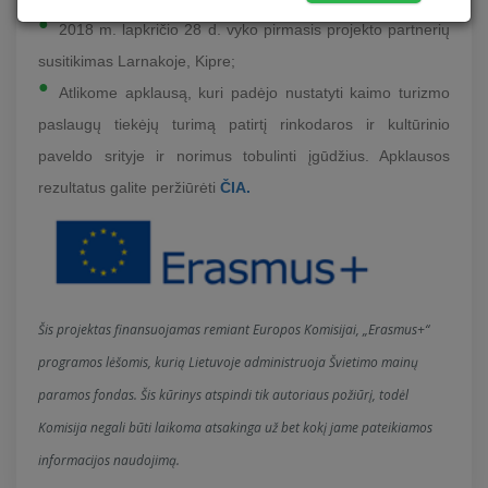
2018 m. lapkričio 28 d. vyko pirmasis projekto partnerių
susitikimas Larnakoje, Kipre;
Atlikome apklausą, kuri padėjo nustatyti kaimo turizmo
paslaugų tiekėjų turimą patirtį rinkodaros ir kultūrinio
paveldo srityje ir norimus tobulinti įgūdžius. Apklausos
rezultatus galite peržiūrėti
ČIA.
Šis projektas finansuojamas remiant Europos Komisijai, „Erasmus+“
programos lėšomis, kurią Lietuvoje administruoja Švietimo mainų
paramos fondas. Šis kūrinys atspindi tik autoriaus požiūrį, todėl
Komisija negali būti laikoma atsakinga už bet kokį jame pateikiamos
informacijos naudojimą.