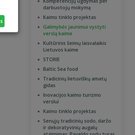
Kompetencijų ugdymas per
darbuotojų mokymą
Kaimo tinklo projektas
us
Galimybės jaunimui vystyti
verslą kaime
Kultūrinis šeimų laisvalaikis
Lietuvos kaime
STORIE
Baltic Sea food
Tradicinių lietuviškų amatų
gidas
Inovacijos kaimo turizmo
verslui
Kaimo tinklo projektas
Senųjų tradicinių sodo, daržo
ir dekoratyvinių augalų
atgimimas: Paveldo sodų turas