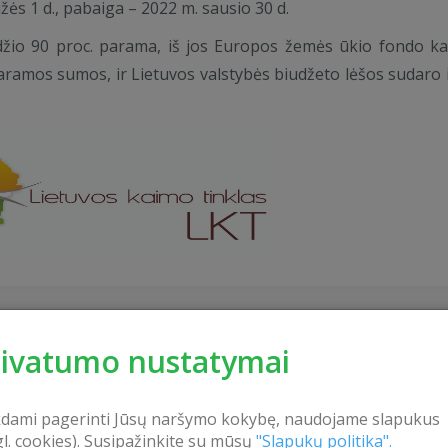
ės 1 d., pabaiga – 2022 m. sausio 30 d.
dydžio 90 proc. parama, iš jos Europos žemės ūkio fondo k
. paramos sumos, ir Lietuvos valstybės biudžeto lėšos sudaro i
rivatumo nustatymai
kdami pagerinti Jūsų naršymo kokybę, naudojame slapukus
gl. cookies). Susipažinkite su mūsų
"Slapukų politika".