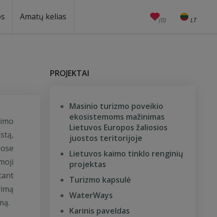
os
Amatų kelias
(0)
LT
EN
Amatai
Edukacijos
Unesco
PROJEKTAI
Masinio turizmo poveikio
ekosistemoms mažinimas
aimo
Lietuvos Europos žaliosios
stą,
juostos teritorijoje
uose
Lietuvos kaimo tinklo renginių
moji
projektas
tant
Turizmo kapsulė
vimą
WaterWays
mą.
Karinis paveldas