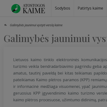
Sodybos
Patirtys kaime
Sodybos prie ežero
Sodybos vestuvėms
Sodybos poilsiui
Vilos, rezidencijos
Sodybos renginiams
Kempingai
Stovyklavietės
Pirties nuom
Baidarių nu
Galimybės jaunimui vystyti verslą kaime
Galimybės jaunimui vyst
Lietuvos kaimo tinklo elektroninės komunikacijo
turizmo veikla bendradarbiavimo pagrindu geba apjun
amatus, tautinį paveldą bei kitas teikiamas papil
pateikiamas Kaimo plėtros paramos (KPP) remiamų 
ir informacinė medžiaga visuomenei, ypač jaunimui, 
geruosius KPP įgyvendinimo kaimo turizmo versle
kaimo plėtros procesuose, užimtumo didinimą, patra