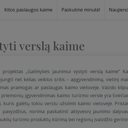
Kitos paslaugos kaime
Paskutinė minutė!
Naujien
a
oma
yti verslą kaime
s projektas „Galimybės jaunimui vystyti verslą kaime“ K
gti net kelias veiklos sritis – apgyvendinimą, vietinį mai
domas pramogas ar paslaugas kaimo vietovėje. Vaizdo klip
priemonių įgyvendinimas kaimo turizmo versle yra šviečia
kuris galėtų tokiu verslu užsiimti kaimo vietovėje. Prista
 pavyzdžius, norima paskatinti aktyvesnį jaunimo dalyva
uklių turizmo produktų kūrimą bei regionų įvaizdžio gerini