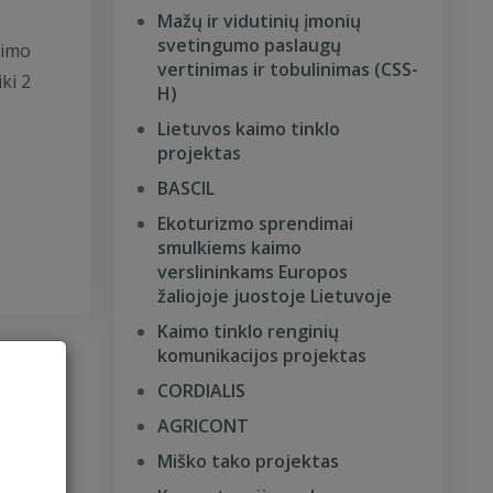
Mažų ir vidutinių įmonių
svetingumo paslaugų
aimo
vertinimas ir tobulinimas (CSS-
ki 2
H)
Lietuvos kaimo tinklo
projektas
BASCIL
Ekoturizmo sprendimai
smulkiems kaimo
verslininkams Europos
žaliojoje juostoje Lietuvoje
Kaimo tinklo renginių
komunikacijos projektas
CORDIALIS
AGRICONT
Miško tako projektas