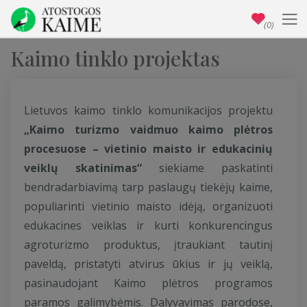
(0)
Kaimo tinklo projektas
Lietuvos kaimo tinklo komunikacijos projektu
„
Kaimo turizmo vaidmuo kaimo plėtros
procesuose – vietinio maisto ir edukacinių
veiklų skatinimas
“
siekiame paskatinti
bendradarbiavimą tarp paslaugų tiekėjų kaime,
populiarinti vietinio maisto idėją, organizuoti
edukacines veiklas ir kurti konkurencingus
agroturizmo produktus, įtraukiant tautinį
paveldą, pristatyti atvirus ūkius ir jų veiklą,
pasinaudojant Kaimo plėtros programos
paramos galimybėmis. Dalyvavimas parodose,