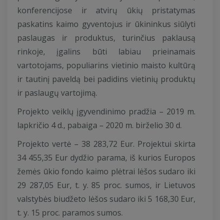
konferencijose ir atvirų ūkių pristatymas
paskatins kaimo gyventojus ir ūkininkus siūlyti
paslaugas ir produktus, turinčius paklausą
rinkoje, įgalins būti labiau prieinamais
vartotojams, populiarins vietinio maisto kultūrą
ir tautinį paveldą bei padidins vietinių produktų
ir paslaugų vartojimą.
Projekto veiklų įgyvendinimo pradžia – 2019 m.
lapkričio 4 d., pabaiga – 2020 m. birželio 30 d.
Projekto vertė – 38 283,72 Eur. Projektui skirta
34 455,35 Eur dydžio parama, iš kurios Europos
žemės ūkio fondo kaimo plėtrai lėšos sudaro iki
29 287,05 Eur, t. y. 85 proc. sumos, ir Lietuvos
valstybės biudžeto lėšos sudaro iki 5 168,30 Eur,
t. y. 15 proc. paramos sumos.