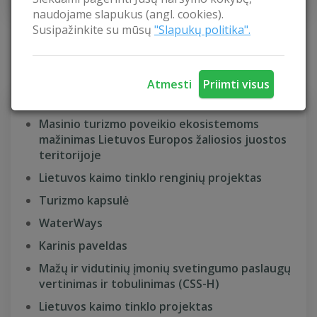
naudojame slapukus (angl. cookies).
Susipažinkite su mūsų
"Slapukų politika".
PROJEKTAI
Atmesti
Priimti visus
Masinio turizmo poveikio ekosistemoms
mažinimas Lietuvos Europos žaliosios juostos
teritorijoje
Lietuvos kaimo tinklo renginių projektas
Turizmo kapsulė
WaterWays
Karinis paveldas
Mažų ir vidutinių įmonių svetingumo paslaugų
vertinimas ir tobulinimas (CSS-H)
Lietuvos kaimo tinklo projektas