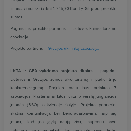
finansavimui skiria iki 51 745,90 Eur, t.y. 95 proc. projekto
sumos.
Pagrindinis projekto partneris – Lietuvos kaimo turizmo
asociacija
Projekto partneris –
Gruzijos ūkininkų asociacija
LKTA ir GFA vykdomo projekto tikslas
– pagerinti
Lietuvos ir Gruzijos žemės ūkio turizmą ir padidinti jo
konkurencingumą. Projekto metu bus atrinktos 7
asociacijos, klasteriai ar kitos turizmo verslą jungiančios
įmonės (BSO) kiekvienoje šalyje. Projekto partneriai
skatins komunikaciją bei bendradarbiavimą tarp šių
įmonių, kad jos įgytų naujų žinių, suprastų savo
trūkumus, juos panaikintų bei padidintų savo darbo