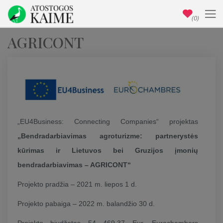
(0)
AGRICONT
„EU4Business: Connecting Companies“ projektas
„Bendradarbiavimas agroturizme: partnerystės
kūrimas ir Lietuvos bei Gruzijos įmonių
bendradarbiavimas – AGRICONT
“
Projekto pradžia – 2021 m. liepos 1 d.
Projekto pabaiga – 2022 m. balandžio 30 d.
Projekto biudžetas 54 469,37 Eur. Eurochambers