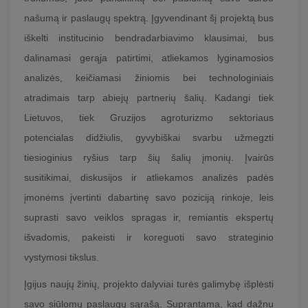
našumą ir paslaugų spektrą. Įgyvendinant šį projektą bus
iškelti institucinio bendradarbiavimo klausimai, bus
dalinamasi gerąja patirtimi, atliekamos lyginamosios
analizės, keičiamasi žiniomis bei technologiniais
atradimais tarp abiejų partnerių šalių. Kadangi tiek
Lietuvos, tiek Gruzijos agroturizmo sektoriaus
potencialas didžiulis, gyvybiškai svarbu užmegzti
tiesioginius ryšius tarp šių šalių įmonių. Įvairūs
susitikimai, diskusijos ir atliekamos analizės padės
įmonėms įvertinti dabartinę savo poziciją rinkoje, leis
suprasti savo veiklos spragas ir, remiantis ekspertų
išvadomis, pakeisti ir koreguoti savo strateginio
vystymosi tikslus.
Įgijus naujų žinių, projekto dalyviai turės galimybę išplėsti
savo siūlomų paslaugų sąrašą. Suprantama, kad dažnu