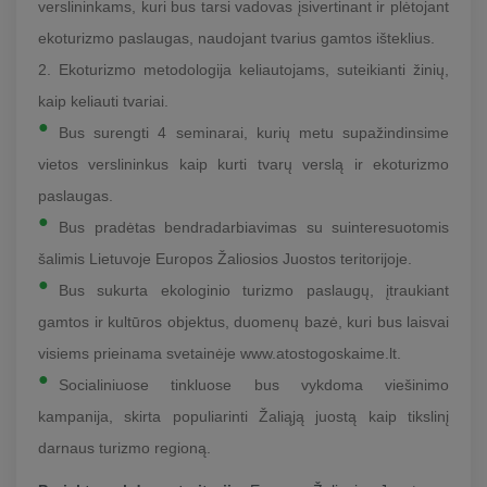
verslininkams, kuri bus tarsi vadovas įsivertinant ir plėtojant
ekoturizmo paslaugas, naudojant tvarius gamtos išteklius.
2. Ekoturizmo metodologija keliautojams, suteikianti žinių,
kaip keliauti tvariai.
Bus surengti 4 seminarai, kurių metu supažindinsime
vietos verslininkus kaip kurti tvarų verslą ir ekoturizmo
paslaugas.
Bus pradėtas bendradarbiavimas su suinteresuotomis
šalimis Lietuvoje Europos Žaliosios Juostos teritorijoje.
Bus sukurta ekologinio turizmo paslaugų, įtraukiant
gamtos ir kultūros objektus, duomenų bazė, kuri bus laisvai
visiems prieinama svetainėje www.atostogoskaime.lt.
Socialiniuose tinkluose bus vykdoma viešinimo
kampanija, skirta populiarinti Žaliąją juostą kaip tikslinį
darnaus turizmo regioną.