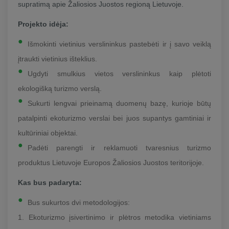
supratimą apie Žaliosios Juostos regioną Lietuvoje.
Projekto idėja:
Išmokinti vietinius verslininkus pastebėti ir į savo veiklą
įtraukti vietinius išteklius.
Ugdyti smulkius vietos verslininkus kaip plėtoti
ekologišką turizmo verslą.
Sukurti lengvai prieinamą duomenų bazę, kurioje būtų
patalpinti ekoturizmo verslai bei juos supantys gamtiniai ir
kultūriniai objektai.
Padėti parengti ir reklamuoti tvaresnius turizmo
produktus Lietuvoje Europos Žaliosios Juostos teritorijoje.
Kas bus padaryta:
Bus sukurtos dvi metodologijos:
1. Ekoturizmo įsivertinimo ir plėtros metodika vietiniams