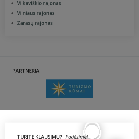
Vilkaviškio rajonas
Vilniaus rajonas
Zarasų rajonas
PARTNERIAI
TURITE KLAUSIMŲ?
Padėsime!