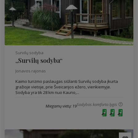
Survilų sodyba
„Survilų sodyba“
Jonavos rajonas
Kaimo turizmo paslaugas siūlanti Survilų sodyba įkurta
gražioje vietoje, prie Šveicarijos ežero, vienkiemyje.
Sodyba yra tik 28 km nuo Kauno,...
Sodybos komforto lygis
Miegamų vietų: 19