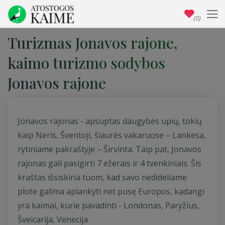
(0)
Turizmas Jonavos rajone,
kaimo turizmo sodybos
Jonavos rajone
Jonavos rajonas - apsuptas daugybės upių, tokių
kaip Neris, Šventoji, šiaurės vakaruose – Lankesa,
rytiniame pakraštyje – Širvinta. Taip pat, Jonavos
rajonas gali pasigirti 7 ežerais ir 4 tvenkiniais. Šis
kraštas išsiskiria tuom, kad savo nedideliame
plote galima aplankyti net pusę Europos, kadangi
yra kaimai, kurie pavadinti - Londonas, Paryžius,
Šveicarija, Venecija.