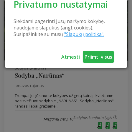
Privatumo nustatymai
Siekdami pagerinti Jūsų naršymo kokybę,
naudojame slapukus (angl. cookies).
Susipažinkite su mūsų
"Slapukų politika".
Atmesti
Priimti visus
Sodyba „Narūnas“
Sodyba „Narūnas“
Jonavos rajonas
Trumpai Jei jūs norite kokybės už gerą kainą - kviečiame
pasisvečiuoti sodyboje ,,NARŪNAS‘‘ . Sodyba ,,Narūnas''
randasi labai gražiame...
Sodybos komforto lygis
Miegamų vietų: 10