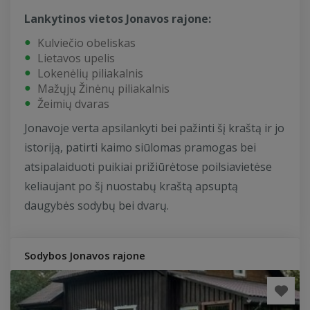
Lankytinos vietos Jonavos rajone:
Kulviečio obeliskas
Lietavos upelis
Lokenėlių piliakalnis
Mažųjų Žinėnų piliakalnis
Žeimių dvaras
Jonavoje verta apsilankyti bei pažinti šį kraštą ir jo
istoriją, patirti kaimo siūlomas pramogas bei
atsipalaiduoti puikiai prižiūrėtose poilsiavietėse
keliaujant po šį nuostabų kraštą apsuptą
daugybės sodybų bei dvarų.
Sodybos Jonavos rajone