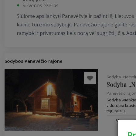
Širvėnos ežeras
Siūlome apsilankyti Panevėžyje ir pažinti šį Lietuvo
kaimo turizmo sodyboje. Panevėžio rajone galite ra
ramybė ir privatumas kels norą vėl sugrįžti į čia. Ap
Sodybos Panevėžio rajone
Sodyba „Nameli
Sodyba „N
Panevėžio rajo
Sodyba -vienki
vidurupio krašto
trijų pusių...
Miegamų vie
P