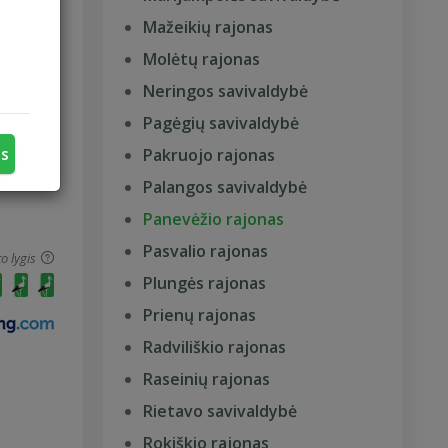
Mažeikių rajonas
o lygis
Molėtų rajonas
Neringos savivaldybė
Pagėgių savivaldybė
us
Pakruojo rajonas
Palangos savivaldybė
Panevėžio rajonas
Pasvalio rajonas
o lygis
Plungės rajonas
Prienų rajonas
Radviliškio rajonas
Raseinių rajonas
Rietavo savivaldybė
Rokiškio rajonas