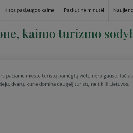
Kitos paslaugos kaime
Paskutinė minutė!
Naujien
a
oma
one, kaimo turizmo sody
ors pačiame mieste turistų pamėgtų vietų nėra gausu, tačia
ejų, dvarų, kurie domina daugelį turistų ne tik iš Lietuvos.