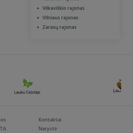
Vilkaviškio rajonas
Vilniaus rajonas
Zarasų rajonas
nos
Kontaktai
KTA
Narystė