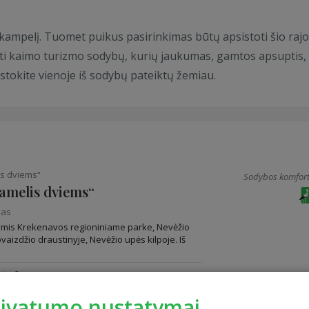
s kampelį. Tuomet puikus pasirinkimas būtų apsistoti šio raj
sti kaimo turizmo sodybų, kurių jaukumas, gamtos apsuptis,
sistokite vienoje iš sodybų pateiktų žemiau.
s dviems“
Sodybos komfort
amelis dviems“
nas
emis Krekenavos regioniniame parke, Nevėžio
vaizdžio draustinyje, Nevėžio upės kilpoje. Iš
tų: 2
rivatumo nustatymai