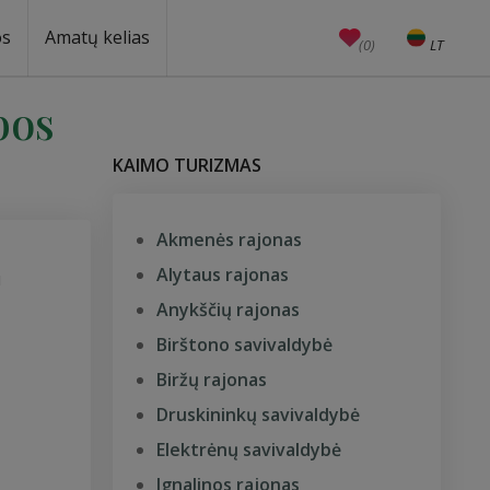
os
Amatų kelias
(0)
LT
EN
Amatai
Edukacijos
Unesco
bos
KAIMO TURIZMAS
Akmenės rajonas
Alytaus rajonas
u
Anykščių rajonas
Birštono savivaldybė
Biržų rajonas
Druskininkų savivaldybė
Elektrėnų savivaldybė
Ignalinos rajonas