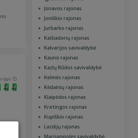
Jonavos rajonas
ono
Joniškio rajonas
Jurbarko rajonas
Kaišiadorių rajonas
Kalvarijos savivaldybė
Kauno rajonas
Kazlų Rūdos savivaldybė
Kelmės rajonas
o lygis
Kėdainių rajonas
Klaipėdos rajonas
Kretingos rajonas
Kupiškio rajonas
Lazdijų rajonas
Marijampolės savivaldybė