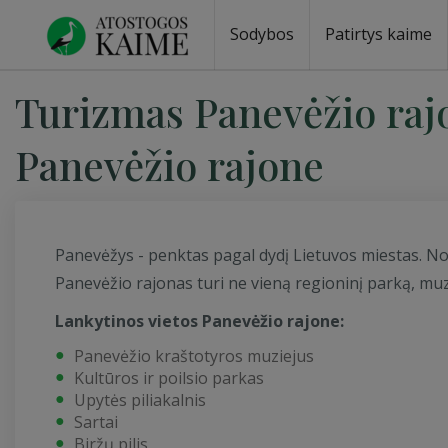
Sodybos
Patirtys kaime
Sodybos prie ežero
Sodybos vestuvėms
Sodybos poilsiui
Vilos, rezidencijos
Sodybos renginiams
Kempingai
Stovyklavietės
Pirties nuom
Baidarių nu
Turizmas Panevėžio raj
Panevėžio rajone
Panevėžys - penktas pagal dydį Lietuvos miestas. N
Panevėžio rajonas turi ne vieną regioninį parką, muzi
Lankytinos vietos Panevėžio rajone:
Panevėžio kraštotyros muziejus
Kultūros ir poilsio parkas
Upytės piliakalnis
Sartai
Biržų pilis