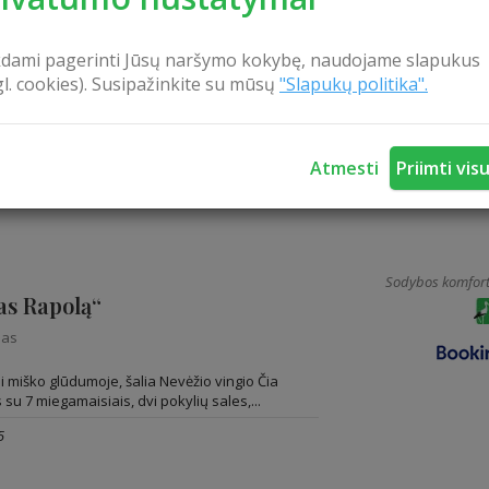
Sodybos komfort
ja“
kdami pagerinti Jūsų naršymo kokybę, naudojame slapukus
gl. cookies). Susipažinkite su mūsų
"Slapukų politika".
nas
ėžio rajone, nacionaliniame draustinyje, pušyno
 įrengta Vila Medėja laukia visų atvykstančių
..
Atmesti
Priimti vis
tų: 20
Sodybos komfort
as Rapolą“
nas
i miško glūdumoje, šalia Nevėžio vingio Čia
su 7 miegamaisiais, dvi pokylių sales,...
5