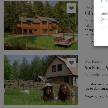
Vila „Medėja“
Vila „Medė
Sie
(an
Panevėžio rajo
Įsikūrusi Panev
apsuptyje naujai
ramiam poilsiui,.
Miegamų vie
„Pas Rapolą“
Sodyba „P
Panevėžio rajo
Sodyba įsikūrus
rasite du namus 
Miegamų vietų: 2