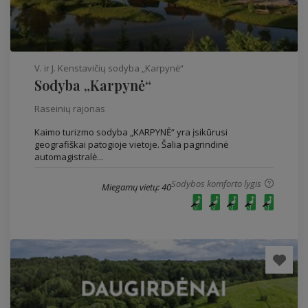
V. ir J. Kenstavičių sodyba „Karpynė“
Sodyba „Karpynė“
Raseinių rajonas
Kaimo turizmo sodyba „KARPYNĖ“ yra įsikūrusi
geografiškai patogioje vietoje. Šalia pagrindinė
automagistralė...
Sodybos komforto lygis
Miegamų vietų: 40