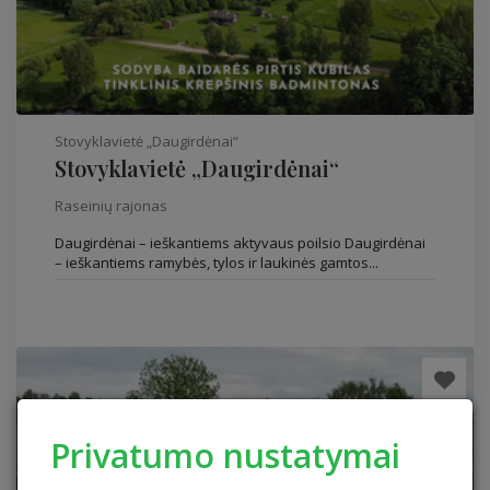
Stovyklavietė „Daugirdėnai“
Stovyklavietė „Daugirdėnai“
Raseinių rajonas
Daugirdėnai – ieškantiems aktyvaus poilsio Daugirdėnai
– ieškantiems ramybės, tylos ir laukinės gamtos...
Privatumo nustatymai