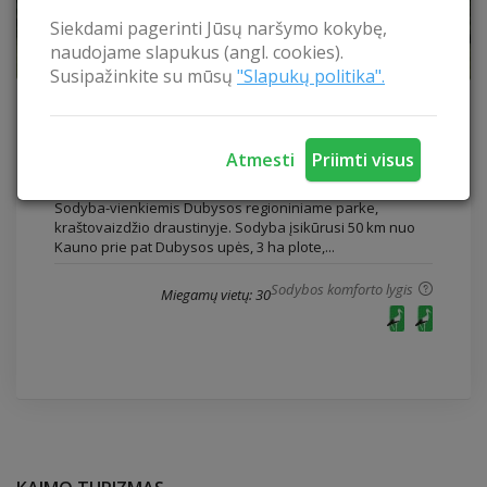
Siekdami pagerinti Jūsų naršymo kokybę,
naudojame slapukus (angl. cookies).
Susipažinkite su mūsų
"Slapukų politika".
„Prie Dubysos“
„Prie Dubysos“
Atmesti
Priimti visus
Raseinių rajonas
Sodyba-vienkiemis Dubysos regioniniame parke,
kraštovaizdžio draustinyje. Sodyba įsikūrusi 50 km nuo
Kauno prie pat Dubysos upės, 3 ha plote,...
Sodybos komforto lygis
Miegamų vietų: 30