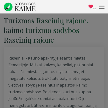
(0)
Turizmas Raseinių rajone,
kaimo turizmo sodybos
Raseinių rajone
Raseiniai - Kauno apskrityje esantis mietas,
Žemaitijoje. Miškai, kalvos, kalneliai, pažintiniai
takai - šis miestas gamtos myletojiems. Jei
mėgstate keliauti, trokštate patyrinėti naujas
vietoves, atvyk į Raseinius ir apsistok kaimo
turizmo sodybose. Po dienos, kuri bus kupina
įspūdžių galėsite ramiai atsipalaiduoti. O jei
nemegstate būti vieni ir turite draugų kompaniją,