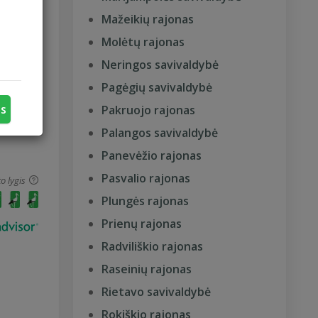
Mažeikių rajonas
o lygis
Molėtų rajonas
Neringos savivaldybė
Pagėgių savivaldybė
us
Pakruojo rajonas
Palangos savivaldybė
Panevėžio rajonas
Pasvalio rajonas
o lygis
Plungės rajonas
Prienų rajonas
Radviliškio rajonas
Raseinių rajonas
Rietavo savivaldybė
Rokiškio rajonas