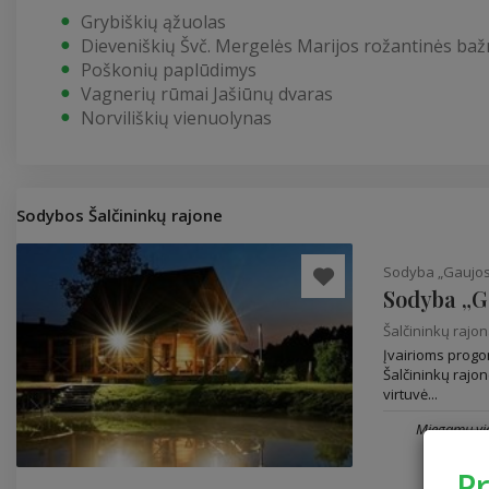
Grybiškių ąžuolas
Dieveniškių Švč. Mergelės Marijos rožantinės baž
Poškonių paplūdimys
Vagnerių rūmai Jašiūnų dvaras
Norviliškių vienuolynas
Sodybos Šalčininkų rajone
Sodyba „Gaujos 
Sodyba „Ga
Šalčininkų rajo
Įvairioms prog
Šalčininkų rajon
virtuvė...
Miegamų vie
P