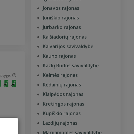
Jonavos rajonas
Joniškio rajonas
Jurbarko rajonas
Kaišiadorių rajonas
Kalvarijos savivaldybė
Kauno rajonas
Kazlų Rūdos savivaldybė
Kelmės rajonas
o lygis
Kėdainių rajonas
Klaipėdos rajonas
Kretingos rajonas
Kupiškio rajonas
Lazdijų rajonas
Marijampolės savivaldybė