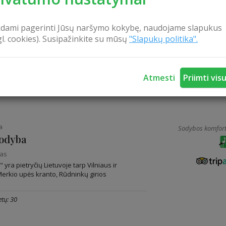
Sodybos komfort
o Vienu Rūmu“
kdami pagerinti Jūsų naršymo kokybę, naudojame slapukus
gl. cookies). Susipažinkite su mūsų
"Slapukų politika".
nas
Rūmu?! Tai ypatingas iš mūsų prosenelių atėjęs
o būdas – sujungiant pirkią su tvartu po vienu
Atmesti
Priimti vis
tų: 8
a
Sodybos komfort
sodyba
nas
yra pietryčių Lietuvoje tarp Vilniaus ir
Merkio upės kranto, Rūdninkų girios
tų: 30