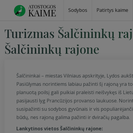
Sodybos
Patirtys kaime
Sodybos prie ežero
Sodybos vestuvėms
Sodybos poilsiui
Vilos, rezidencijos
Sodybos renginiams
Kempingai
Stovyklavietės
Pirties nuom
Baidarių nu
Turizmas Šalčininkų ra
Šalčininkų rajone
Šalčininkai – miestas Vilniaus apskrityje, Lydos auk
Pasiūlymas norintiems labiau pažinti šį rajoną yra tok
planuotą poilsį gali puikiai praleisti neišvykęs iš Li
pasijausti lyg Prancūzijos provanso laukuose. Norin
susipažinti su sodybos gyvūnais ir vis populiarėjanči
būdų, nes rajoną galima pažinti ir dviračių pagalba.
Lankytinos vietos Šalčininkų rajone: