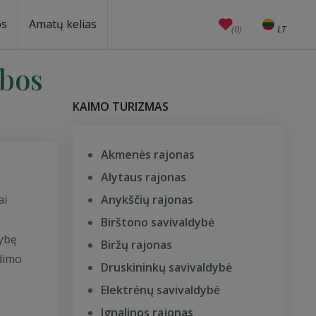
os
Amatų kelias
(0)
LT
EN
Amatai
Edukacijos
Unesco
ybos
KAIMO TURIZMAS
Akmenės rajonas
Alytaus rajonas
ai
Anykščių rajonas
Birštono savivaldybė
mybę
Biržų rajonas
idimo
Druskininkų savivaldybė
Elektrėnų savivaldybė
Ignalinos rajonas