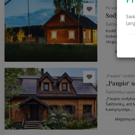
Po vienu Rūmu
Sodyba „P
Sie
(an
Šalčininkų rajo
Kodėl Po Vienu 
trobesių statym
stogu,...
Miegamų vie
„Paupio“ sodyb
„Paupio“ 
Šalčininkų rajo
„Paupio sodyba" 
Šalčininkų, ant 
kaimynystėje....
Miegamų vie