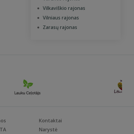
Vilkaviškio rajonas
Vilniaus rajonas
Zarasų rajonas
nos
Kontaktai
KTA
Narystė