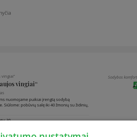
nyčia
vingiai“
Sodybos komfort
ujos vingiai“
nas
oms nuomojame puikiai įrengtą sodybą
e. Siūlome: pobūvių salę iki 40 žmonių su židinių,
tų: 30
rivatumo nustatymai