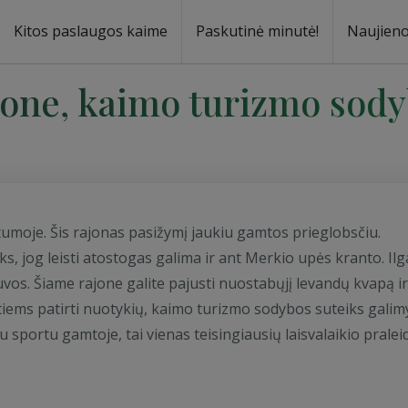
Kitos paslaugos kaime
Paskutinė minutė!
Naujien
a
oma
jone, kaimo turizmo sod
štumoje. Šis rajonas pasižymį jaukiu gamtos prieglobsčiu.
s, jog leisti atostogas galima ir ant Merkio upės kranto. Ilg
etuvos. Šiame rajone galite pajusti nuostabųjį levandų kvapą ir
tiems patirti nuotykių, kaimo turizmo sodybos suteiks gali
u sportu gamtoje, tai vienas teisingiausių laisvalaikio prale