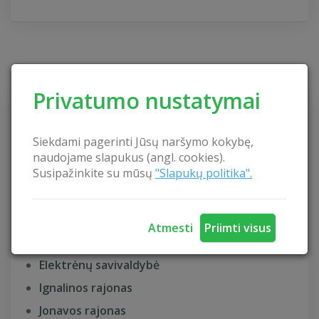
KAIMO TURIZMAS
Privatumo nustatymai
Akmenės rajonas
Siekdami pagerinti Jūsų naršymo kokybę,
Alytaus rajonas
naudojame slapukus (angl. cookies).
Susipažinkite su mūsų
"Slapukų politika".
Anykščių rajonas
Birštono savivaldybė
Biržų rajonas
Atmesti
Priimti visus
Druskininkų savivaldybė
Elektrėnų savivaldybė
Ignalinos rajonas
Jonavos rajonas