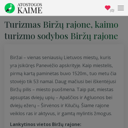
(0)
Turizmas Biržų rajone, kaimo
turizmo sodybos Biržų rajone
Biržai – vienas seniausių Lietuvos miestų, kuris
yra įsikūręs Panevėžio apskrityje. Kaip miestelis,
pirmą kartą paminėtas buvo 1520m., tuo metu čia
stovėjo tik 53 namai. Daug mačiusi bei iškentėjusi
Biržų pilis – miesto puošmena. Taip pat, miestas
apsuptas dviejų upių – Apaščios ir Agluonos bei
dviejų ežerų – Širvėnos ir Kilučių. Šiame rajone
veiklos ras ir aktyvus, ir gamtą mylintis žmogus.
Lankytinos vietos Biržų rajone: