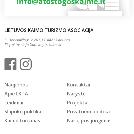
info@atostogoskaime.lt
LIETUVOS KAIMO TURIZMO ASOCIACIJA
K. Donelaičio g. 2-201, LT-44213 Kaunas
El. paštas:
info@atostogoskaime.lt
Naujienos
Kontaktai
Apie LKTA
Narystė
Leidiniai
Projektai
Slapukų politika
Privatumo politika
Kaimo turizmas
Narių prisijungimas