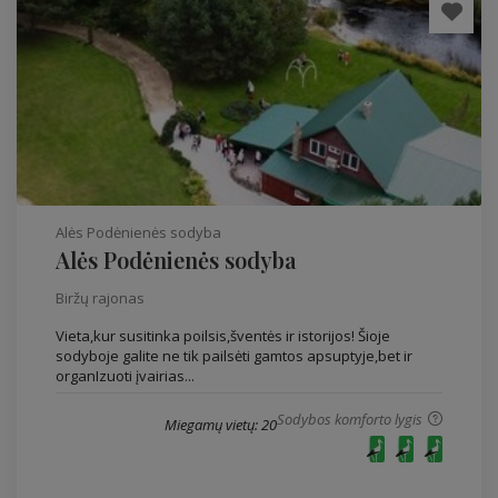
Alės Podėnienės sodyba
Alės Podėnienės sodyba
Biržų rajonas
Vieta,kur susitinka poilsis,šventės ir istorijos! Šioje
sodyboje galite ne tik pailsėti gamtos apsuptyje,bet ir
organIzuoti įvairias...
Sodybos komforto lygis
Miegamų vietų: 20