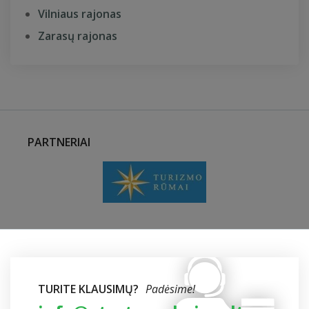
Vilniaus rajonas
Zarasų rajonas
PARTNERIAI
TURITE KLAUSIMŲ?
Padėsime!