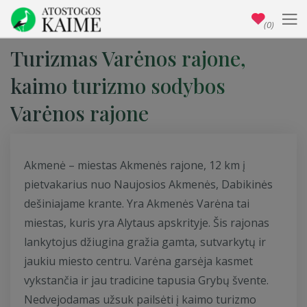
(0)
Turizmas Varėnos rajone,
kaimo turizmo sodybos
Varėnos rajone
Akmenė – miestas Akmenės rajone, 12 km į
pietvakarius nuo Naujosios Akmenės, Dabikinės
dešiniajame krante. Yra Akmenės Varėna tai
miestas, kuris yra Alytaus apskrityje. Šis rajonas
lankytojus džiugina gražia gamta, sutvarkytų ir
jaukiu miesto centru. Varėna garsėja kasmet
vykstančia ir jau tradicine tapusia Grybų švente.
Nedvejodamas užsuk pailsėti į kaimo turizmo