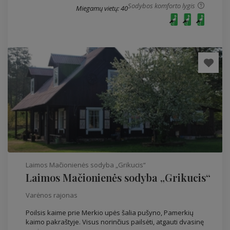
Sodybos komforto lygis
Miegamų vietų: 40
Laimos Mačionienės sodyba „Grikucis“
Laimos Mačionienės sodyba „Grikucis“
Varėnos rajonas
Poilsis kaime prie Merkio upės šalia pušyno, Pamerkių
kaimo pakraštyje. Visus norinčius pailsėti, atgauti dvasinę