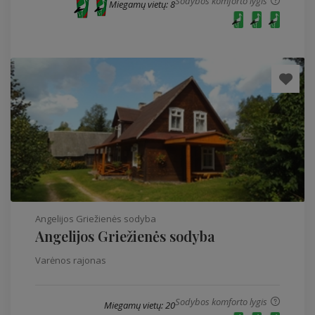
Sodybos komforto lygis
Miegamų vietų: 8
Angelijos Griežienės sodyba
Angelijos Griežienės sodyba
Varėnos rajonas
Sodybos komforto lygis
Miegamų vietų: 20