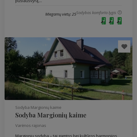
pusiausvyrą,...
Sodybos komforto lygis
Miegamų vietų: 25
Sodyba Margionių kaime
Sodyba Margionių kaime
Varėnos rajonas
Margionių sodyba – tai gamtos bei kultūros harmonijos