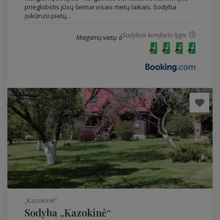
prieglobstis jūsų šeimai visais metų laikais. Sodyba
įsikūrusi pietų...
Sodybos komforto lygis
Miegamų vietų: 6
„Kazokinė“
Sodyba „Kazokinė“