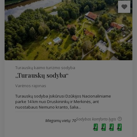
Turauskų kaimo turizmo sodyba
„Turauskų sodyba“
Varėnos rajonas
Turauskų sodyba įsikūrusi Dzūkijos Nacionaliniame
parke 14 km nuo Druskininkų ir Merkinės, ant
nuostabaus Nemuno kranto, šalia...
Sodybos komforto lygis
Miegamų vietų: 70