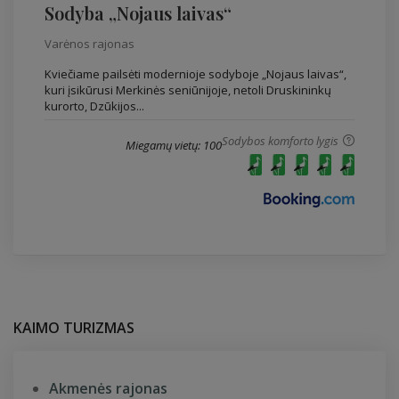
Sodyba „Nojaus laivas“
Varėnos rajonas
Kviečiame pailsėti modernioje sodyboje „Nojaus laivas“,
kuri įsikūrusi Merkinės seniūnijoje, netoli Druskininkų
kurorto, Dzūkijos...
Sodybos komforto lygis
Miegamų vietų: 100
KAIMO TURIZMAS
Akmenės rajonas