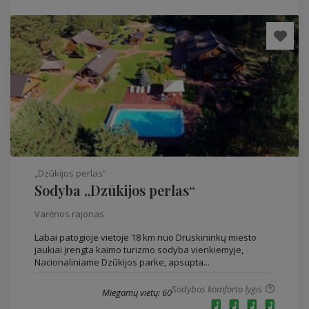
„Dzūkijos perlas“
Sodyba „Dzūkijos perlas“
Varėnos rajonas
Labai patogioje vietoje 18 km nuo Druskininkų miesto
jaukiai įrengta kaimo turizmo sodyba vienkiemyje,
Nacionaliniame Dzūkijos parke, apsupta...
Sodybos komforto lygis
Miegamų vietų: 60