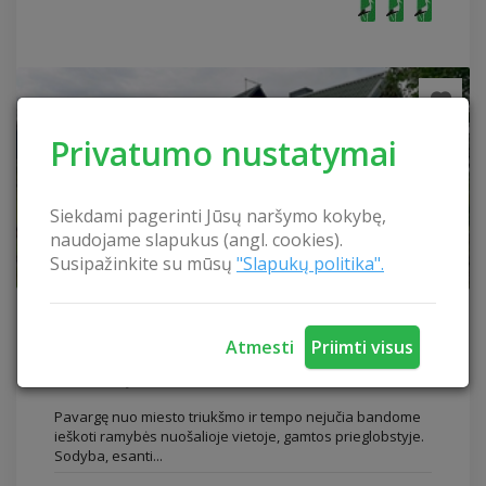
Privatumo nustatymai
Siekdami pagerinti Jūsų naršymo kokybę,
naudojame slapukus (angl. cookies).
Susipažinkite su mūsų
"Slapukų politika".
„Pamerkių“ sodyba
„Pamerkių“ sodyba
Atmesti
Priimti visus
Varėnos rajonas
Pavargę nuo miesto triukšmo ir tempo nejučia bandome
ieškoti ramybės nuošalioje vietoje, gamtos prieglobstyje.
Sodyba, esanti...