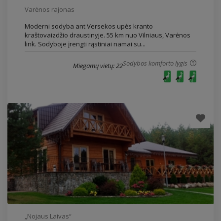
Varėnos rajonas
Moderni sodyba ant Versekos upės kranto
kraštovaizdžio draustinyje. 55 km nuo Vilniaus, Varėnos
link. Sodyboje įrengti rąstiniai namai su...
Sodybos komforto lygis
Miegamų vietų: 22
„Nojaus Laivas“