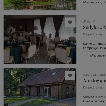
Miegamų vietų: 5
„Patyris“
Sodyba „P
Klaipėdos rajo
Kaimo turizmo s
kampelyje, šalia
Miegamų vie
Atostogų namai 
Atostogų n
Klaipėdos rajo
Sodyba "Elzės Li
kviečia ramian p