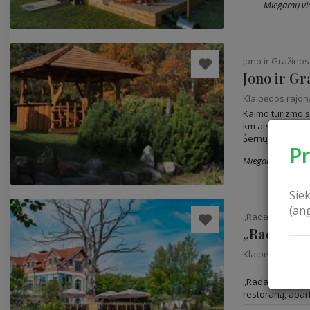
Miegamų vie
Jono ir Gražino
Klaipėdos rajo
Kaimo turizmo 
km atstumu nuo 
Šernų...
P
Miegamų vietų: 2
Sie
(an
„Radailių dvara
„Radailių 
Klaipėdos rajo
„Radailių dvaras
restoraną, apar