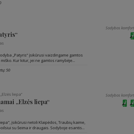
0
Sodybos komfort
atyris“
nas
odyba „Patyris“ įsikūrusi vaizdingame gamtos
 miško. Kur kitur, jei ne gamtos ramybėje...
tų: 50
„Elzės liepa“
Sodybos komfort
amai „Elzės liepa“
nas
epa", įsikūrusi netoli Klaipėdos, Traubių kaime,
oilsiui su šeima ir draugais. Sodyboje esantis...