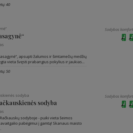
tų: 40
ynė“
Sodybos komfort
asagynė“
nas
asagynė“, apsupti žalumos ir šimtamečių medžių
ta vieta švęsti prabangius pokylius ir jaukias...
tų: 50
uskienės sodyba
Sodybos komfort
Račkauskienės sodyba
nas
sį Račkauskų sodyboje - puiki vieta šeimos
avaitgalio pabėgimui į gamtą! Skanaus maisto
.