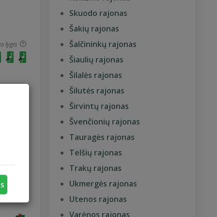
Skuodo rajonas
Šakių rajonas
Šalčininkų rajonas
o lygis
Šiaulių rajonas
Šilalės rajonas
Šilutės rajonas
Širvintų rajonas
Švenčionių rajonas
Tauragės rajonas
Telšių rajonas
o lygis
Trakų rajonas
Ukmergės rajonas
us
Utenos rajonas
Varėnos rajonas