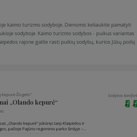
kioje kaimo turizmo sodyboje. Dienomis keliaukite pamatyti
jaukioje sodyboje. Kaimo turizmo sodybos - puikus variantas
ipėdos rajone galite rasti puikių sodybų, kurios Jūsų poilsį
 kepurė-Žiogelis“
Sodybos komfort
amai „Olando kepurė“
nas
sas „Olando kepurė“ įsikūręs tarp Klaipėdos ir
s, pačioje Pajūrio regioninio parko širdyje –...