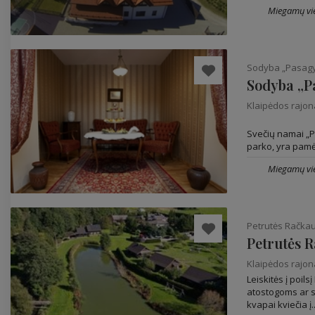
Miegamų vie
Sodyba „Pasag
Sodyba „P
Klaipėdos rajo
Svečių namai „P
parko, yra pamėg
Miegamų vie
Petrutės Račka
Petrutės 
Klaipėdos rajo
Leiskitės į poil
atostogoms ar s
kvapai kviečia į..