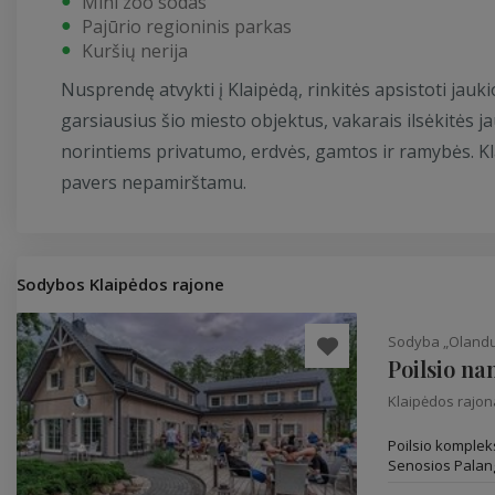
Mini zoo sodas
Pajūrio regioninis parkas
Kuršių nerija
Nusprendę atvykti į Klaipėdą, rinkitės apsistoti jau
garsiausius šio miesto objektus, vakarais ilsėkitės 
norintiems privatumo, erdvės, gamtos ir ramybės. Kla
pavers nepamirštamu.
Sodybos Klaipėdos rajone
Sodyba „Olandų
Poilsio n
Klaipėdos rajo
Poilsio komplek
Senosios Palango