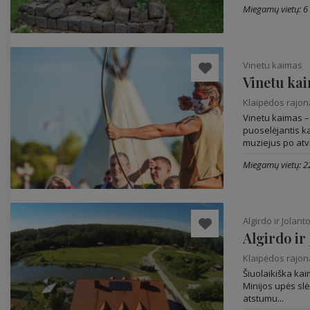
Miegamų vietų: 6
Vinetu kaimas
Vinetu ka
Klaipėdos rajo
Vinetu kaimas –
puoselėjantis k
muziejus po atvi
Miegamų vietų: 2
Algirdo ir Jolan
Algirdo ir
Klaipėdos rajo
Šiuolaikiška ka
Minijos upės sl
atstumu...