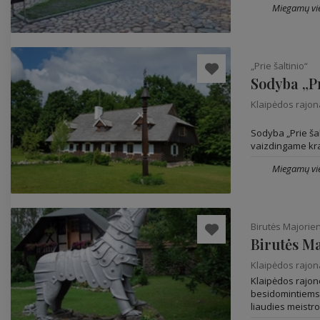
Miegamų vie
„Prie šaltinio“
Sodyba „Pr
Klaipėdos rajo
Sodyba „Prie šal
vaizdingame kra
Miegamų vie
Birutės Majori
Birutės M
Klaipėdos rajo
Klaipėdos rajone
besidomintiems 
liaudies meistro.