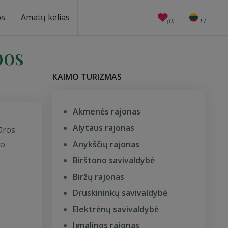
os
Amatų kelias
(0)
LT
EN
Amatai
Edukacijos
Unesco
bos
KAIMO TURIZMAS
Akmenės rajonas
Alytaus rajonas
jūros
ko
Anykščių rajonas
Birštono savivaldybė
Biržų rajonas
Druskininkų savivaldybė
Elektrėnų savivaldybė
Ignalinos rajonas