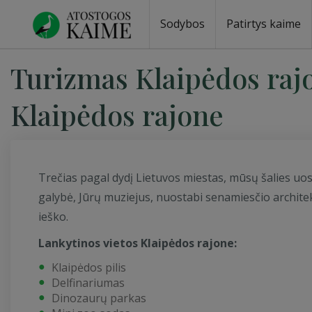
Sodybos
Patirtys kaime
Sodybos prie ežero
Sodybos vestuvėms
Sodybos poilsiui
Vilos, rezidencijos
Sodybos renginiams
Kempingai
Stovyklavietės
Pirties nuom
Baidarių nu
Turizmas Klaipėdos raj
Klaipėdos rajone
Trečias pagal dydį Lietuvos miestas, mūsų šalies uost
galybė, Jūrų muziejus, nuostabi senamiesčio architek
ieško.
Lankytinos vietos Klaipėdos rajone:
Klaipėdos pilis
Delfinariumas
Dinozaurų parkas