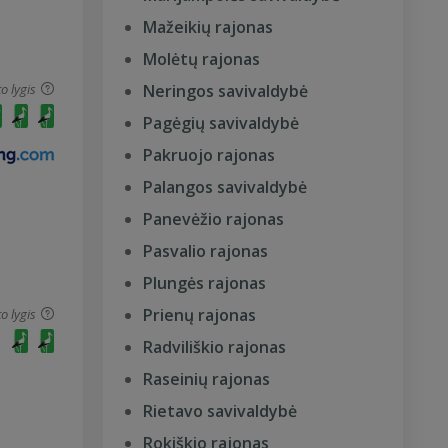
Mažeikių rajonas
Molėtų rajonas
o lygis
Neringos savivaldybė
Pagėgių savivaldybė
Pakruojo rajonas
Palangos savivaldybė
Panevėžio rajonas
Pasvalio rajonas
Plungės rajonas
Prienų rajonas
o lygis
Radviliškio rajonas
Raseinių rajonas
Rietavo savivaldybė
Rokiškio rajonas