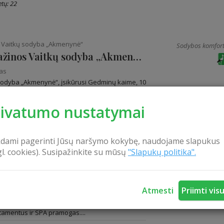
tų: 22
s Vaitkų sodyba „Akmenynė“
Sodybos komfort
Jono ir Gražinos Vaitkų sodyba „Akmenynė“
nas
sodyba „Akmenynė“, įsikūrusi Gedminų kaime, 10
Klaipėdos, sodyba iš trijų pusių apsupta
rivatumo nustatymai
6
kdami pagerinti Jūsų naršymo kokybę, naudojame slapukus
gl. cookies). Susipažinkite su mūsų
"Slapukų politika".
s“
Sodybos komfort
dvaras“
nas
Atmesti
Priimti vis
“ – poilsio kampelis visai šeimai, kuriame rasite:
tamentus ir SPA pramogas....