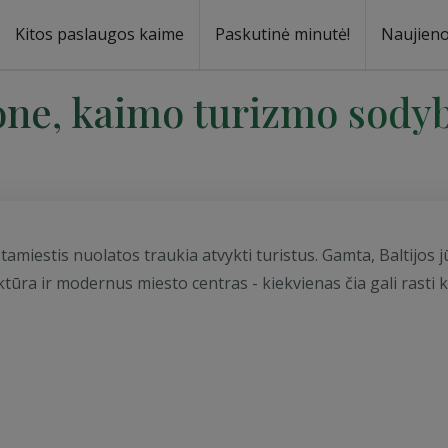
Kitos paslaugos kaime
Paskutinė minutė!
Naujien
a
oma
one, kaimo turizmo sody
amiestis nuolatos traukia atvykti turistus. Gamta, Baltijos 
tūra ir modernus miesto centras - kiekvienas čia gali rasti 