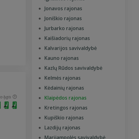
Jonavos rajonas
Joniškio rajonas
Jurbarko rajonas
Kaišiadorių rajonas
Kalvarijos savivaldybė
Kauno rajonas
Kazlų Rūdos savivaldybė
Kelmės rajonas
Kėdainių rajonas
o lygis
Klaipėdos rajonas
Kretingos rajonas
Kupiškio rajonas
Lazdijų rajonas
Marijampolės savivaldybė