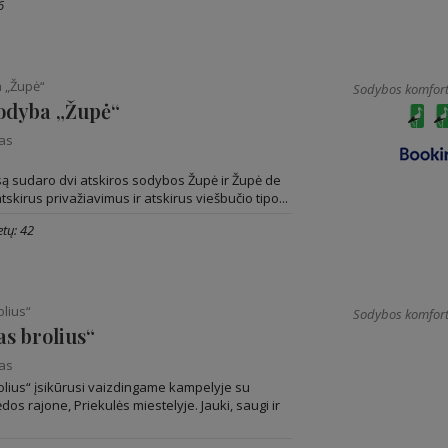
6
 „Župė“
Sodybos komfort
odyba „Župė“
nas
 sudaro dvi atskiros sodybos Župė ir Župė de
 atskirus privažiavimus ir atskirus viešbučio tipo...
tų: 42
lius“
Sodybos komfort
s brolius“
nas
lius“ įsikūrusi vaizdingame kampelyje su
ėdos rajone, Priekulės miestelyje. Jauki, saugi ir