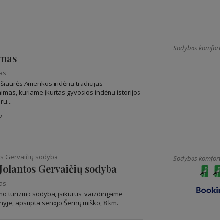
Sodybos komfort
imas
nas
 šiaurės Amerikos indėnų tradicijas
aimas, kuriame įkurtas gyvosios indėnų istorijos
ru...
2
tos Gervaičių sodyba
Sodybos komfort
 Jolantos Gervaičių sodyba
nas
imo turizmo sodyba, įsikūrusi vaizdingame
ėnyje, apsupta senojo Šernų miško, 8 km.