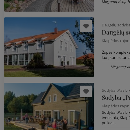
Miegamų vietų: 1
Daugėlų sodyba
Daugėlų s
Klaipėdos rajo
Župės kompleksą
lux , kurios turi
Miegamų vie
Sodyba „Pas bro
Sodyba „Pa
Klaipėdos rajo
Sodyba „Pas bro
tvenkiniu, Klaip
puikiai...