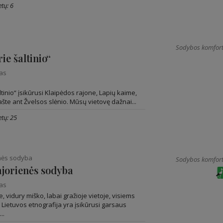
tų: 6
Sodybos komfort
ie šaltinio“
nas
tinio“ įsikūrusi Klaipėdos rajone, Lapių kaime,
šte ant Žvelsos slėnio. Mūsų vietovę dažnai...
tų: 25
enės sodyba
Sodybos komfort
ajorienės sodyba
nas
, vidury miško, labai gražioje vietoje, visiems
Lietuvos etnografija yra įsikūrusi garsaus
..