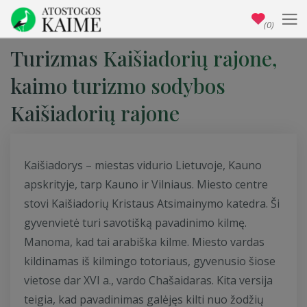
(0)
Turizmas Kaišiadorių rajone,
kaimo turizmo sodybos
Kaišiadorių rajone
Kaišiadorys – miestas vidurio Lietuvoje, Kauno
apskrityje, tarp Kauno ir Vilniaus. Miesto centre
stovi Kaišiadorių Kristaus Atsimainymo katedra. Ši
gyvenvietė turi savotišką pavadinimo kilmę.
Manoma, kad tai arabiška kilme. Miesto vardas
kildinamas iš kilmingo totoriaus, gyvenusio šiose
vietose dar XVI a., vardo Chašaidaras. Kita versija
teigia, kad pavadinimas galėjęs kilti nuo žodžių