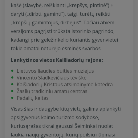
kašė (slavybė, reiškianti „krepšys, pintinė“) +
daryti („dirbti, gaminti“), taigi, turėtų reikšti
„krepšių gamintojus, dirbėjus“. Tačiau abiem
versijoms pagrįsti trūksta istorinio pagrindo,
kadangi prie geležinkelio kuriantis gyvenvietei
tokie amatai neturėjo esminės svarbos.
Lankytinos vietos Kaišiadorių rajone:
Lietuvos liaudies buities muziejus
Vincento Sladkevičiaus tėviškė
Kaišiadorių Kristaus atsimainymo katedra
Žaslių tradicinių amatų centras
Padalių keltas
Visas šias ir daugybe kitų vietų galima aplankyti
apsigyvenus kaimo turizmo sodybose,
kuriusąrašas tikrai gausus! Šeiminkai nuolat
laukia naujų gyventojų, kurių poilsiu rūpinasi