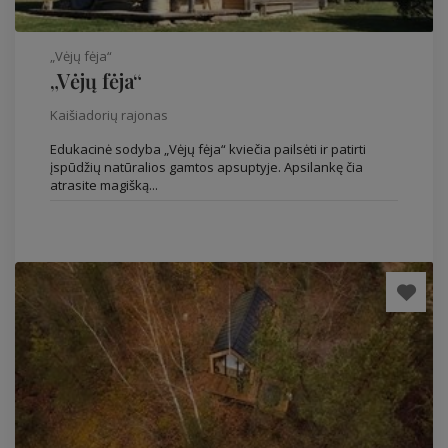
„Vėjų fėja“
„Vėjų fėja“
Kaišiadorių rajonas
Edukacinė sodyba „Vėjų fėja“ kviečia pailsėti ir patirti
įspūdžių natūralios gamtos apsuptyje. Apsilankę čia
atrasite magišką...