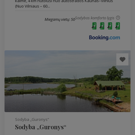
kaime, 4 km nutolusi nuo autostrados Kaunas–Vilnius
(Nuo Vilniaus – 60...
Sodybos komforto lygis
Miegamų vietų: 50
Sodyba „Guronys“
Sodyba „Guronys“