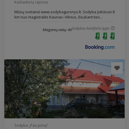
Kaišiadorių rajonas
Mūsų svetainė www.sodybaguronys.lt. Sodyba įsikūrusi 8
km nuo magistralės Kaunas–Vilnius, išsukant ties...
Sodybos komforto lygis
Miegamų vietų: 40
Sodyba „Pas poną“