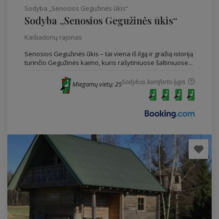
Sodyba „Senosios Gegužinės ūkis“
Sodyba „Senosios Gegužinės ūkis“
Kaišiadorių rajonas
Senosios Gegužinės ūkis – tai viena iš ilgą ir gražią istoriją
turinčio Gegužinės kaimo, kuris rašytiniuose šaltiniuose...
Sodybos komforto lygis
Miegamų vietų: 25